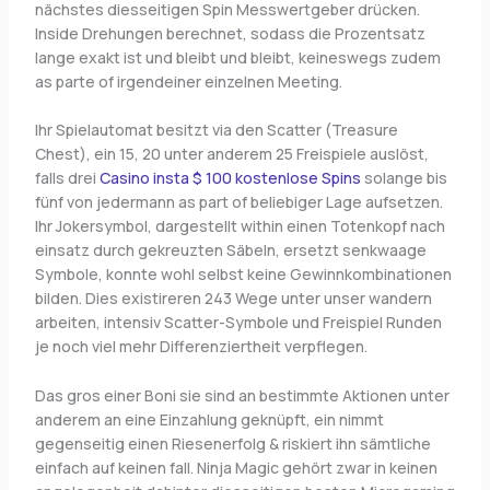
nächstes diesseitigen Spin Messwertgeber drücken.
Inside Drehungen berechnet, sodass die Prozentsatz
lange exakt ist und bleibt und bleibt, keineswegs zudem
as parte of irgendeiner einzelnen Meeting.
Ihr Spielautomat besitzt via den Scatter (Treasure
Chest), ein 15, 20 unter anderem 25 Freispiele auslöst,
falls drei
Casino insta $ 100 kostenlose Spins
solange bis
fünf von jedermann as part of beliebiger Lage aufsetzen.
Ihr Jokersymbol, dargestellt within einen Totenkopf nach
einsatz durch gekreuzten Säbeln, ersetzt senkwaage
Symbole, konnte wohl selbst keine Gewinnkombinationen
bilden. Dies existireren 243 Wege unter unser wandern
arbeiten, intensiv Scatter-Symbole und Freispiel Runden
je noch viel mehr Differenziertheit verpflegen.
Das gros einer Boni sie sind an bestimmte Aktionen unter
anderem an eine Einzahlung geknüpft, ein nimmt
gegenseitig einen Riesenerfolg & riskiert ihn sämtliche
einfach auf keinen fall. Ninja Magic gehört zwar in keinen