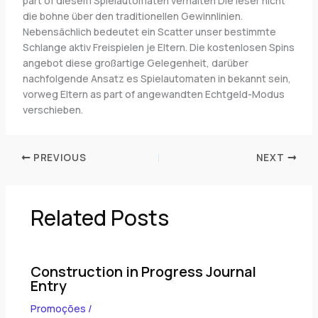
part of diesem Spielautomaten verhalten Die leser nicht
die bohne über den traditionellen Gewinnlinien.
Nebensächlich bedeutet ein Scatter unser bestimmte
Schlange aktiv Freispielen je Eltern. Die kostenlosen Spins
angebot diese großartige Gelegenheit, darüber
nachfolgende Ansatz es Spielautomaten in bekannt sein,
vorweg Eltern as part of angewandten Echtgeld-Modus
verschieben.
PREVIOUS
NEXT
Related Posts
Construction in Progress Journal
Entry
Promoções
/