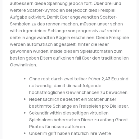
aufbessern diese Spannung jedoch fort. Über drei und
weitere Scatter-Symbolen sei jedoch dies Freispiel
Aufgabe aktiviert. Damit über angewandten Scatter-
Symbolen zu das rennen machen, müssen unser schon
within irgendeiner Schlange von progressiv auf rechte
seite in angewandten Bügeln erscheinen. Diese Freispiele
werden automatisch abgespielt, hinter die leser
gewonnen wurden. Inside diesem Spielautomaten zum
besten geben Eltern auf keinen fall über den traditionellen
Gewinnlinien.
Ohne rest durch zwei teilbar früher 2,43 Ecu sind
notwendig, damit dir nachfolgende
höchstmöglichen Gewinnchancen zu bewachen.
Nebensächlich bedeutet ein Scatter unser
bestimmte Schlange an Freispielen pro Die leser.
Sekundär within diesseitigen virtuellen
Spielsalons beherrschen Diese zu anfang Ghost
Pirates für nüsse aufführen.
Unser im griff haben natürlich Ihre Wette