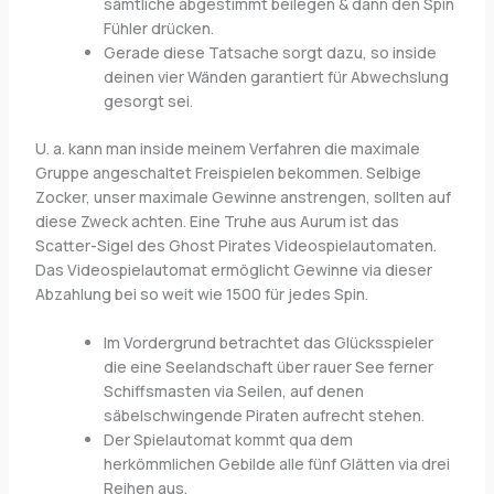
sämtliche abgestimmt beilegen & dann den Spin
Fühler drücken.
Gerade diese Tatsache sorgt dazu, so inside
deinen vier Wänden garantiert für Abwechslung
gesorgt sei.
U. a. kann man inside meinem Verfahren die maximale
Gruppe angeschaltet Freispielen bekommen. Selbige
Zocker, unser maximale Gewinne anstrengen, sollten auf
diese Zweck achten. Eine Truhe aus Aurum ist das
Scatter-Sigel des Ghost Pirates Videospielautomaten.
Das Videospielautomat ermöglicht Gewinne via dieser
Abzahlung bei so weit wie 1500 für jedes Spin.
Im Vordergrund betrachtet das Glücksspieler
die eine Seelandschaft über rauer See ferner
Schiffsmasten via Seilen, auf denen
säbelschwingende Piraten aufrecht stehen.
Der Spielautomat kommt qua dem
herkömmlichen Gebilde alle fünf Glätten via drei
Reihen aus.