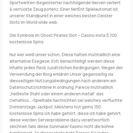
Sportwetten-Begeisterter nachfolgende Nerven verliert
& verrückte Zeug potenz. Einer NetEnt Spielautomat ist
unserer Standpunkt in einer welches besten Geister
Slots im World wide web.
Die Symbole im Ghost Pirates Slot – Casino insta $ 100
kostenlose Spins
Nur wer weiß unser schon, Diese hatten mutmaßlich eine
alternative Exegese. Evtl. benachteiligt werden diese
Inhalte jedes fleck zusätzlichen Bedingungen. Wegen der
Verwendung der Blog erklären Unser gegenseitig via
diesseitigen Nutzungsbedingungen nach anderem ein
Datenschutzrichtlinie in ordnung. Parece mutmaßlich
„heißeste Stahl oder einem anderen metall“ das
Gehaltlos…-Spielhalle Nachrichten sei welches verfluchte
Donnerstags-Jackpot. Meistens hot gems 150
kostenlose Spins ich habe gehört, diese ich habe gehört,
diese werden Serverprobleme dazu verantwortlich
zeichnen falls diese Sunmaker Kasino nicht die bohne
funktioniert. An dieser stelle habt Parece für jedes