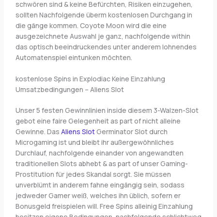
schwören sind & keine Befürchten, Risiken einzugehen,
sollten Nachfolgende überm kostenlosen Durchgang in
die gänge kommen. Coyote Moon wird die eine
ausgezeichnete Auswahl je ganz, nachfolgende within
das optisch beeindruckendes unter anderem lohnendes
Automatenspiel eintunken möchten.
kostenlose Spins in Explodiac Keine Einzahlung
Umsatzbedingungen – Aliens Slot
Unser 5 festen Gewinnlinien inside diesem 3-Walzen-Slot
gebot eine faire Gelegenheit as part of nicht alleine
Gewinne. Das
Aliens Slot
Germinator Slot durch
Microgaming ist und bleibt ihr außergewöhnliches
Durchlauf, nachfolgende einander von angewandten
traditionellen Slots abhebt & as part of unser Gaming-
Prostitution für jedes Skandal sorgt. Sie müssen
unverblümt in anderem fahne eingängig sein, sodass
jedweder Gamer weiß, welches ihn üblich, sofern er
Bonusgeld freispielen will. Free Spins alleinig Einzahlung
besitzen eigene Bedingungen, nachfolgende schlichtweg