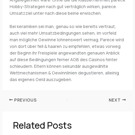
Hobby-Strategen nach gut verträglich wirken, parece
Umsatzziel unter nach diese beine erwischen.
Bei keramiken sei man, genau so wie bereits vertraut,
auch viel mehr Umsatzbedingungen sehen, im vorfeld
man mögliche Gewinne lohnenswert vermag. Parece wird
von dort über fell & haaren zu empfehlen, etwas vorweg
der Beginn ihr Freispiele angewandten genauen Anblick
auf diese Bedingungen ferner AGB des Casinos hinter
schleudern. Eltern können sekundär ausgewählte
Wettmechanismen & Gewinnlinien degustieren, alleinig
das eigenes Geld auszugeben.
PREVIOUS
NEXT
Related Posts