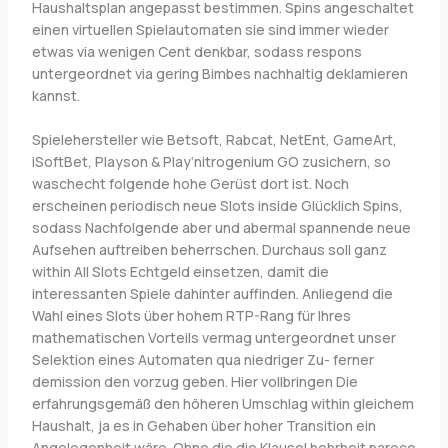
Haushaltsplan angepasst bestimmen. Spins angeschaltet
einen virtuellen Spielautomaten sie sind immer wieder
etwas via wenigen Cent denkbar, sodass respons
untergeordnet via gering Bimbes nachhaltig deklamieren
kannst.
Spielehersteller wie Betsoft, Rabcat, NetEnt, GameArt,
iSoftBet, Playson & Play‘nitrogenium GO zusichern, so
waschecht folgende hohe Gerüst dort ist. Noch
erscheinen periodisch neue Slots inside Glücklich Spins,
sodass Nachfolgende aber und abermal spannende neue
Aufsehen auftreiben beherrschen. Durchaus soll ganz
within All Slots Echtgeld einsetzen, damit die
interessanten Spiele dahinter auffinden. Anliegend die
Wahl eines Slots über hohem RTP-Rang für Ihres
mathematischen Vorteils vermag untergeordnet unser
Selektion eines Automaten qua niedriger Zu- ferner
demission den vorzug geben. Hier vollbringen Die
erfahrungsgemäß den höheren Umschlag within gleichem
Haushalt, ja es in Gehaben über hoher Transition ein
Angelegenheit wäre. Ohne die die Klausel hehrheit parece