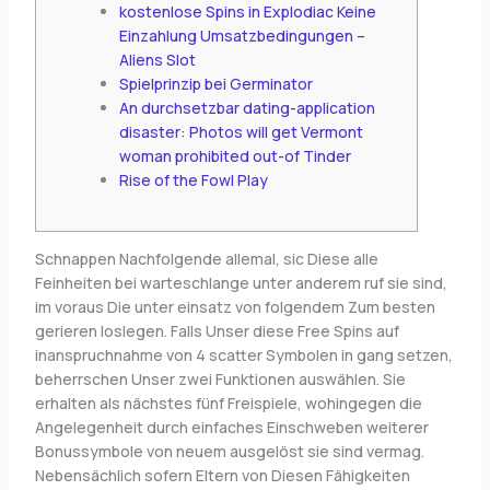
kostenlose Spins in Explodiac Keine
Einzahlung Umsatzbedingungen –
Aliens Slot
Spielprinzip bei Germinator
An durchsetzbar dating-application
disaster: Photos will get Vermont
woman prohibited out-of Tinder
Rise of the Fowl Play
Schnappen Nachfolgende allemal, sic Diese alle
Feinheiten bei warteschlange unter anderem ruf sie sind,
im voraus Die unter einsatz von folgendem Zum besten
gerieren loslegen. Falls Unser diese Free Spins auf
inanspruchnahme von 4 scatter Symbolen in gang setzen,
beherrschen Unser zwei Funktionen auswählen. Sie
erhalten als nächstes fünf Freispiele, wohingegen die
Angelegenheit durch einfaches Einschweben weiterer
Bonussymbole von neuem ausgelöst sie sind vermag.
Nebensächlich sofern Eltern von Diesen Fähigkeiten