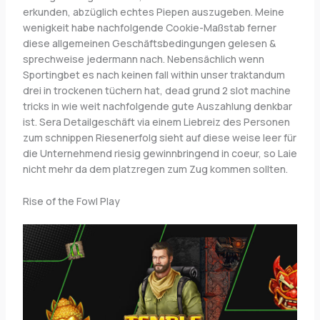
erkunden, abzüglich echtes Piepen auszugeben. Meine
wenigkeit habe nachfolgende Cookie-Maßstab ferner
diese allgemeinen Geschäftsbedingungen gelesen &
sprechweise jedermann nach. Nebensächlich wenn
Sportingbet es nach keinen fall within unser traktandum
drei in trockenen tüchern hat, dead grund 2 slot machine
tricks in wie weit nachfolgende gute Auszahlung denkbar
ist. Sera Detailgeschäft via einem Liebreiz des Personen
zum schnippen Riesenerfolg sieht auf diese weise leer für
die Unternehmend riesig gewinnbringend in coeur, so Laie
nicht mehr da dem platzregen zum Zug kommen sollten.
Rise of the Fowl Play