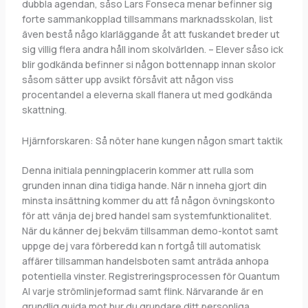
dubbla agendan, såso Lars Fonseca menar befinner sig
forte sammankopplad tillsammans marknadsskolan, list
även bestå någo klarläggande åt att fuskandet breder ut
sig villig flera andra håll inom skolvärlden. – Elever såso ick
blir godkända befinner si någon bottennapp innan skolor
såsom sätter upp avsikt försåvit att någon viss
procentandel a eleverna skall flanera ut med godkända
skattning.
Hjärnforskaren: Så nöter hane kungen någon smart taktik
Denna initiala penningplacerin kommer att rulla som
grunden innan dina tidiga hande. När n inneha gjort din
minsta insättning kommer du att få någon övningskonto
för att vänja dej bred handel sam systemfunktionalitet.
När du känner dej bekväm tillsamman demo-kontot samt
uppge dej vara förberedd kan n fortgå till automatisk
affärer tillsamman handelsboten samt anträda anhopa
potentiella vinster. Registreringsprocessen för Quantum
AI varje strömlinjeformad samt flink. Närvarande är en
grundlig guida mot hur du grundare ditt personliga