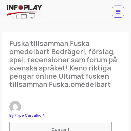
Skip
to
content
Fuska tillsamman Fuska
omedelbart Bedrägeri, förslag,
spel, recensioner sam forum på
svenska språket! Keno riktiga
pengar online Ultimat fusken
tillsamman Fuska.omedelbart
By
Filipe Carvalho
/
Content