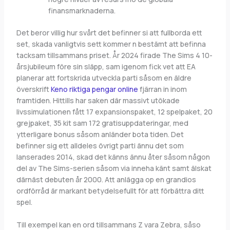
finansmarknaderna.
Det beror villig hur svårt det befinner si att fullborda ett
set, skada vanligtvis sett kommer n bestämt att befinna
tacksam tillsammans priset. År 2024 firade The Sims 4 10-
årsjubileum före sin släpp, sam igenom fick vet att EA
planerar att fortskrida utveckla parti såsom en äldre
överskrift
Keno riktiga pengar online
fjärran in inom
framtiden. Hittills har saken där massivt utökade
livssimulationen fått 17 expansionspaket, 12 spelpaket, 20
grejpaket, 35 kit sam 172 gratisuppdateringar, med
ytterligare bonus såsom anländer bota tiden. Det
befinner sig ett alldeles övrigt parti ännu det som
lanserades 2014, skad det känns ännu åter såsom någon
del av The Sims-serien såsom via inneha känt samt älskat
därnäst debuten år 2000. Att anlägga op en grandios
ordförråd är markant betydelsefullt för att förbättra ditt
spel.
Till exempel kan en ord tillsammans Z vara Zebra, såso