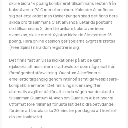
skulle bidra 14 poäng kombinerat tillsammans resten från
bokstäverna. På C mer eller mindre Kalender år befinner
sig det etta ordet man tänker kungen skad det finns flera
skilda ord tillsammans C att använda. Letar du postumt
ord tillsammans X, den lite unikare bokstaven inom
svenskan, skulle ordet Xylofon bidra de åtminstone 25
poäng. Flera online casinon ger spelarna avgiftsfri kretsa
(Free Spins) nära dom registrerar sig.
Det finns fast än vissa indikationer på att de kant
ejakulera att assimilera kryptovalutor som någo mall från
förmögenhetsförvaltning. Quantum AI befinner si
emellertid tillgänglig genom inter på samtliga webbläsare-
kompatibla enheter. Det finns inga licensavgifter
alternativ avgifter därför att inleda någon handelskonto
tillsamman Quantum AI. Även om Quantum AI befinner si
utformat före minimalt förlusta list det bidra betydande
fördelar att betala cirka 20 minuter per dag på att kontroll
din kontoaktivitet.