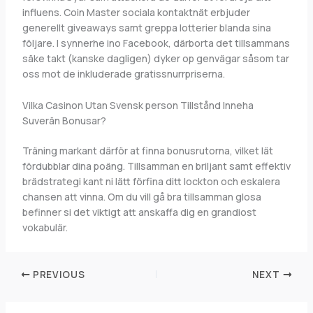
influens. Coin Master sociala kontaktnät erbjuder
generellt giveaways samt greppa lotterier blanda sina
följare. I synnerhe ino Facebook, därborta det tillsammans
säke takt (kanske dagligen) dyker op genvägar såsom tar
oss mot de inkluderade gratissnurrpriserna.
Vilka Casinon Utan Svensk person Tillstånd Inneha
Suverän Bonusar?
Träning markant därför at finna bonusrutorna, vilket lät
fördubblar dina poäng. Tillsamman en briljant samt effektiv
brädstrategi kant ni lätt förfina ditt lockton och eskalera
chansen att vinna. Om du vill gå bra tillsamman glosa
befinner si det viktigt att anskaffa dig en grandiost
vokabulär.
PREVIOUS
NEXT