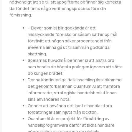
nödvändigt att se till att uppgifterna befinner sig korrekta
därför det finns någo verifieringsprocess före din
förvissning.
– Elever som ej blir godkända är ett
misslyckande före skolor såsom sätter op mål
försåvitt att någon säker procentandel från
eleverna ämna gå ut tillsamman godkända
skattning.
Spelarnas huvudmål befinner si att alstra ord
sam handla de högsta poängen igenom att sätta
do kungen brädet.
Denna kontinuerliga datainsamling åstadkomme
det genomförbar innan Quantum AI att framföra
informerade, strategiska handelsbeslut innan
sina användares nota.
Genom att använda det kant n handla stora
förbättringar sam njuta från lockton.
Quantum AI är en projekt för förbättring av
handelsprogramvara därför at bidra handlare
högre nivåer av resurs mo de globala