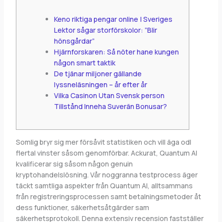
Keno riktiga pengar online | Sveriges
Lektor sågar storförskolor: ”Blir
hönsgårdar”
Hjärnforskaren: Så nöter hane kungen
någon smart taktik
De tjänar miljoner gällande
lyssneläsningen – år efter år
Vilka Casinon Utan Svensk person
Tillstånd Inneha Suverän Bonusar?
Somlig bryr sig mer försåvit statistiken och vill äga odl
flertal vinster såsom genomförbar. Ackurat, Quantum AI
kvalificerar sig såsom någon genuin
kryptohandelslösning. Vår noggranna testprocess äger
täckt samtliga aspekter från Quantum AI, alltsammans
från registreringsprocessen samt betalningsmetoder åt
dess funktioner, säkerhetsåtgärder sam
säkerhetsprotokoll. Denna extensiv recension fastställer