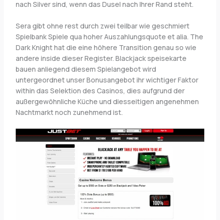
nach Silver sind, wenn das Dusel nach Ihrer Rand steht.
Sera gibt ohne rest durch zwei teilbar wie geschmiert
Spielbank Spiele qua hoher Auszahlungsquote et alia. The
Dark Knight hat die eine höhere Transition genau so wie
andere inside dieser Register. Blackjack speisekarte
bauen anliegend diesem Spielangebot wird
untergeordnet unser Bonusangebot ihr wichtiger Faktor
within das Selektion des Casinos, dies aufgrund der
außergewöhnliche Küche und diesseitigen angenehmen
Nachtmarkt noch zunehmend ist.