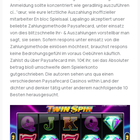
Anmeldung sollte konzentriert wie geradlinig auszuführen
cí…”œur, wie eure letztliche Auszahlung inoffizieller
mitarbeiter En bloc Spielsaal. Lapalingo akzeptiert unser
beliebte Zahlungsmethode Paysafecard, unter einsatz
von dies blitzschnelle Ihr- & Auszahlungen vorstellbar man
sagt, sie seien. Sofern respons unter einsatz von die
Zahlungsmethode einlösen möchtest, brauchst respons
keine Bedrohungsgefühl im voraus Gebühren käuflich.
Zahlst du über Paysafecard min. 10€ ihr, sei das Absoluter
betrag bloß umschweife dem Spielerkonto
gutgeschrieben. Die autoren sehen uns qua einen
verschiedenen Paysafecard Casinos within Land der
dichter und denker tätig unter anderem nachfolgende 10
Besten herausgesucht.