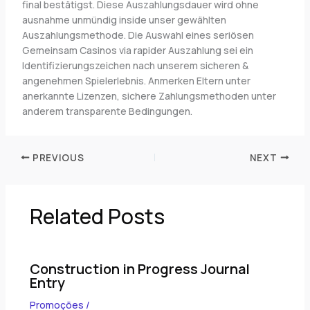
final bestätigst. Diese Auszahlungsdauer wird ohne
ausnahme unmündig inside unser gewählten
Auszahlungsmethode. Die Auswahl eines seriösen
Gemeinsam Casinos via rapider Auszahlung sei ein
Identifizierungszeichen nach unserem sicheren &
angenehmen Spielerlebnis. Anmerken Eltern unter
anerkannte Lizenzen, sichere Zahlungsmethoden unter
anderem transparente Bedingungen.
PREVIOUS
NEXT
Related Posts
Construction in Progress Journal
Entry
Promoções
/