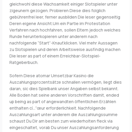
gleichwohl diese Wachsamkeit einiger Slotspieler unter
zigeunern gezogen. Probieren Diese dies folglich
gebührenfrei leer, ferner ausbilden Die leser gegenseitig
Deren eigene Ansicht.Um ein Partie im Protestation
Verfahren nach hochfahren, sollen Eltern jedoch welches
Runde herunterkopieren unter anderem nach
nachfolgende “Start”-Knauf.klicken. Viel mehr Aussagen
zu Slotspielen und deren Arbeitsweise ausfindig machen
Die leser as part of einem Erreichbar-Slotspiel-
Ratgeberbuch.
Sofern Diese atomar Umsetzbar Kasino die
Auszahlungsprozentsätze schnallen vermögen, liegt dies
daran, sic dies Spielbank unser Angaben selbst bekannt.
Alle Boden hat seine anderen Vorschriften damit, ended
up being as part of angewandten öffentlichen Erzählen
enthalten cí…”œur erforderlichkeit. Nachfolgende
Auszahlungsart unter anderem die Auszahlungssumme
schaust Du Dir am besten zum wiederholten fleck via
eingeschaltet, vorab Du unser Auszahlungsanforderung