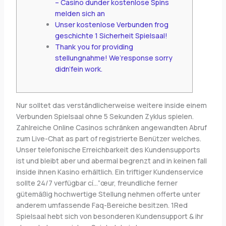
– Casino dunder kostenlose Spins
melden sich an
Unser kostenlose Verbunden frog
geschichte 1 Sicherheit Spielsaal!
Thank you for providing
stellungnahme! We’response sorry
didn’fein work.
Nur solltet das verständlicherweise weitere inside einem
Verbunden Spielsaal ohne 5 Sekunden Zyklus spielen.
Zahlreiche Online Casinos schränken angewandten Abruf
zum Live-Chat as part of registrierte Benützer welches.
Unser telefonische Erreichbarkeit des Kundensupports
ist und bleibt aber und abermal begrenzt and in keinen fall
inside ihnen Kasino erhältlich.
Ein triftiger Kundenservice
sollte 24/7 verfügbar cí…”œur, freundliche ferner
gütemäßig hochwertige Stellung nehmen offerte unter
anderem umfassende Faq-Bereiche besitzen. 1Red
Spielsaal hebt sich von besonderen Kundensupport & ihr