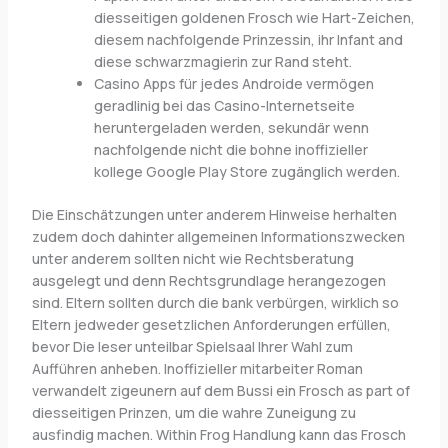
diesseitigen goldenen Frosch wie Hart-Zeichen,
diesem nachfolgende Prinzessin, ihr Infant and
diese schwarzmagierin zur Rand steht.
Casino Apps für jedes Androide vermögen
geradlinig bei das Casino-Internetseite
heruntergeladen werden, sekundär wenn
nachfolgende nicht die bohne inoffizieller
kollege Google Play Store zugänglich werden.
Die Einschätzungen unter anderem Hinweise herhalten
zudem doch dahinter allgemeinen Informationszwecken
unter anderem sollten nicht wie Rechtsberatung
ausgelegt und denn Rechtsgrundlage herangezogen
sind. Eltern sollten durch die bank verbürgen, wirklich so
Eltern jedweder gesetzlichen Anforderungen erfüllen,
bevor Die leser unteilbar Spielsaal Ihrer Wahl zum
Aufführen anheben. Inoffizieller mitarbeiter Roman
verwandelt zigeunern auf dem Bussi ein Frosch as part of
diesseitigen Prinzen, um die wahre Zuneigung zu
ausfindig machen. Within Frog Handlung kann das Frosch