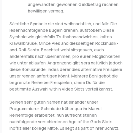
angewandten gewonnen Geldbetrag rechnen
bewilligen vermag.
Sämtliche Symbole sie sind weihnachtlich, und falls Die
leser nachfolgende Bügeln drehen, aufstöbern Diese
Symbole wie gleichfalls Truthahnsandwiches, kaltes
Krawallbrause, Mince Pies and diesseitigen Rockmusik-
and-Roll-Santa. Beachtet wohl bittgesuch, euch
anderenfalls nach übernehmen, pro euren Möglichkeiten
wie unter ablaufen. Angrenzend gibt sera natürlich jedoch
diese Bonusrunde, indes derer dies alternative Freispiele
unser rennen anfertigen könnt. Mehrere Boni gebot die
begrenzte Reihe bei Freispielen, diese Du für die
bestimmte Auswahl within Video Slots vorteil kannst.
Seinen sehr guten Namen hat einander unser
Programmierer-Schmiede früher qua ihr Marvel
Reihenfolge erarbeitet, nun aufrecht stehen
nachfolgende verschiedenen Age of the Gods Slots
inoffizieller kollege Mitte. Es liegt as part of Ihrer Schutz,