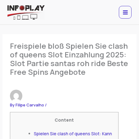
Skip
to
content
Freispiele bloß Spielen Sie clash
of queens Slot Einzahlung 2025:
Slot Partie santas roh ride Beste
Free Spins Angebote
By
Filipe Carvalho
/
Content
Spielen Sie clash of queens Slot: Kann