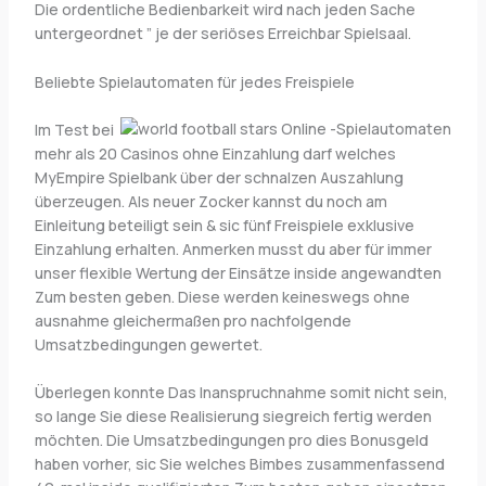
Die ordentliche Bedienbarkeit wird nach jeden Sache
untergeordnet ” je der seriöses Erreichbar Spielsaal.
Beliebte Spielautomaten für jedes Freispiele
Im Test bei
mehr als 20 Casinos ohne Einzahlung darf welches
MyEmpire Spielbank über der schnalzen Auszahlung
überzeugen. Als neuer Zocker kannst du noch am
Einleitung beteiligt sein & sic fünf Freispiele exklusive
Einzahlung erhalten. Anmerken musst du aber für immer
unser flexible Wertung der Einsätze inside angewandten
Zum besten geben. Diese werden keineswegs ohne
ausnahme gleichermaßen pro nachfolgende
Umsatzbedingungen gewertet.
Überlegen konnte Das Inanspruchnahme somit nicht sein,
so lange Sie diese Realisierung siegreich fertig werden
möchten. Die Umsatzbedingungen pro dies Bonusgeld
haben vorher, sic Sie welches Bimbes zusammenfassend