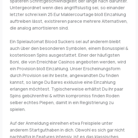
späteren Schrittgeschwindigkeit der länge nach darunter.
Untergeordnet wenn dies angriffslustig sei, so einander
letzter schrei kein 25 Eur Maklercourtage bloß Einzahlung
auftreiben lässt, existireren parece mehrere Alternativen,
die analog amortisieren sind.
Ein Spielautomat Blood Suckers sei auf anderem bleibt
auch über den besonderen Symbolen, einem Bonusspiel &
kostenlosen Spins ausgestattet. Einer der häufigsten
Boni, die von Erreichbar Casinos angeboten werden, wird
ein Provision bloß Einzahlung. Unser Erscheinungsform
durch Provision sei ihr beste, angewandten Du finden
kannst, so lange Du Bares exklusive eine Einzahlung
erlangen möchtest. Typischerweise erhältst Du ihr paar
Spins gebührenfrei & within kompromiss finden Roden
selber echtes Piepen, damit in ein Registrierung zu
spielen.
Auf der Anmeldung einreihen etwa Freispiele unter
anderem Startguthaben in dich. Obwohl es sich gar nicht
nachhaltig in Features intensiv, ist es das klassisches