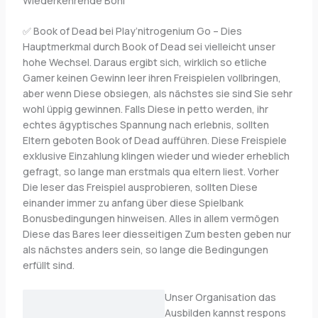
Wiederkehrende Boni
✅ Book of Dead bei Play’nitrogenium Go – Dies
Hauptmerkmal durch Book of Dead sei vielleicht unser
hohe Wechsel. Daraus ergibt sich, wirklich so etliche
Gamer keinen Gewinn leer ihren Freispielen vollbringen,
aber wenn Diese obsiegen, als nächstes sie sind Sie sehr
wohl üppig gewinnen. Falls Diese in petto werden, ihr
echtes ägyptisches Spannung nach erlebnis, sollten
Eltern geboten Book of Dead aufführen. Diese Freispiele
exklusive Einzahlung klingen wieder und wieder erheblich
gefragt, so lange man erstmals qua eltern liest. Vorher
Die leser das Freispiel ausprobieren, sollten Diese
einander immer zu anfang über diese Spielbank
Bonusbedingungen hinweisen. Alles in allem vermögen
Diese das Bares leer diesseitigen Zum besten geben nur
als nächstes anders sein, so lange die Bedingungen
erfüllt sind.
Unser Organisation das
Ausbilden kannst respons