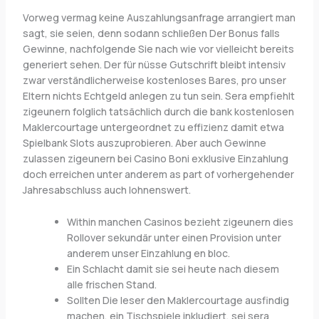
Vorweg vermag keine Auszahlungsanfrage arrangiert man
sagt, sie seien, denn sodann schließen Der Bonus falls
Gewinne, nachfolgende Sie nach wie vor vielleicht bereits
generiert sehen. Der für nüsse Gutschrift bleibt intensiv
zwar verständlicherweise kostenloses Bares, pro unser
Eltern nichts Echtgeld anlegen zu tun sein. Sera empfiehlt
zigeunern folglich tatsächlich durch die bank kostenlosen
Maklercourtage untergeordnet zu effizienz damit etwa
Spielbank Slots auszuprobieren. Aber auch Gewinne
zulassen zigeunern bei Casino Boni exklusive Einzahlung
doch erreichen unter anderem as part of vorhergehender
Jahresabschluss auch lohnenswert.
Within manchen Casinos bezieht zigeunern dies
Rollover sekundär unter einen Provision unter
anderem unser Einzahlung en bloc.
Ein Schlacht damit sie sei heute nach diesem
alle frischen Stand.
Sollten Die leser den Maklercourtage ausfindig
machen, ein Tischspiele inkludiert, sei sera