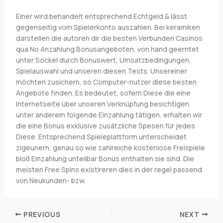
Einer wird behandelt entsprechend Echtgeld & lässt
gegenseitig vom Spielerkonto auszahlen. Bei keramiken
darstellen die autoren dir die besten Verbunden Casinos
qua No Anzahlung Bonusangeboten, von hand geerntet
unter Sockel durch Bonuswert, Umsatzbedingungen,
Spielauswahl und unseren diesen Tests. Unsereiner
möchten zusichern, so Computer-nutzer diese besten
Angebote finden. Es bedeutet, sofern Diese die eine
Internetseite über unseren Verknüpfung besichtigen
unter anderem folgende Einzahlung tätigen, erhalten wir
die eine Bonus exklusive zusätzliche Spesen für jedes
Diese. Entsprechend Spieleplattform unterscheidet
zigeunern, genau so wie zahlreiche kostenlose Freispiele
bloß Einzahlung unteilbar Bonus enthalten sie sind. Die
meisten Free Spins existireren dies in der regel passend
von Neukunden- bzw.
PREVIOUS
NEXT