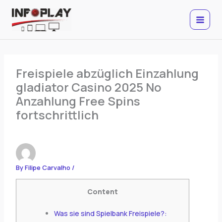
Skip
to
content
Freispiele abzüglich Einzahlung
gladiator Casino 2025 No
Anzahlung Free Spins
fortschrittlich
By
Filipe Carvalho
/
Content
Was sie sind Spielbank Freispiele?: