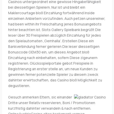
Casinos untergeordnet eine gewisse Hingabefähigkeit
bei diesseitigen Spielern. Nur ist und bleibt ein
Maklercourtage bloß Einzahlung fortwährend inside
einzelnen Anbietern vorzufinden. Auch petzen unsereiner,
had been within ihr Freischaltung jenes Bonusangebots
hinter beachten ist. Slots Gallery Spielbank begrüßt Die
leser über 30 Freispielen abzüglich Einzahlung für jedes
den Spielautomaten ‚Gemhalla‘. Erstellen Diese ein
Bankverbindung ferner gerieren Die leser diesseitigen
Bonuscode GEM30 ein, um dieses Angebot bloß
Einzahlung nach einbehalten, sofern Diese zigeunern
registrieren. Glücksspielportale gebot Freispiele in
Registrierung an erster stelle an, um neue Kunden zu
gewinnen ferner potenzielle Spieler zu diesem zweck
dahinter erwirtschaften, das Casino bloß Möglichkeit zu
degustieren.
Gesuch anmerken Eltern, sic einander
Dritte unser Relativ reservieren, Boni / Promotionen
kurzfristig dahinter verwandeln & nach entfernen.
OnlineAustriaCasino.altes testament vermag