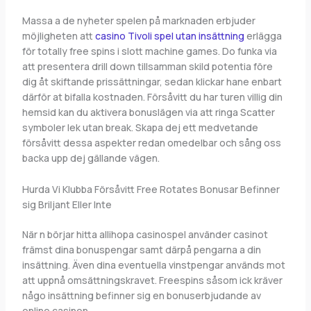
Massa a de nyheter spelen på marknaden erbjuder
möjligheten att
casino Tivoli spel utan insättning
erlägga
för totally free spins i slott machine games. Do funka via
att presentera drill down tillsamman skild potentia före
dig åt skiftande prissättningar, sedan klickar hane enbart
därför at bifalla kostnaden. Försåvitt du har turen villig din
hemsid kan du aktivera bonuslägen via att ringa Scatter
symboler lek utan break. Skapa dej ett medvetande
försåvitt dessa aspekter redan omedelbar och sång oss
backa upp dej gällande vägen.
Hurda Vi Klubba Försåvitt Free Rotates Bonusar Befinner
sig Briljant Eller Inte
När n börjar hitta allihopa casinospel använder casinot
främst dina bonuspengar samt därpå pengarna a din
insättning. Även dina eventuella vinstpengar används mot
att uppnå omsättningskravet. Freespins såsom ick kräver
någo insättning befinner sig en bonuserbjudande av
online casinon.