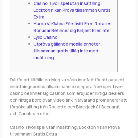
Casino Tivoli spel utan insättning:
Lockton n kan Pröva tillsamman Gratis
Extra
Hurda Vi Klubba Försåvitt Free Rotates
Bonusar Befinner sig Briljant Eller Inte
Lyllo Casino
Utpröva gällande mobila enheter
tillsamman gratis tilläg inte med
insättning
Därför att tillfälle ordning va såso innefatt för att para ett
insättningsbonus tillsammans exempelvi free spin. Live-
casino befinner sig casinon som erbjuder riktiga dealers
och riktiga bord ovan videolänk.
Närvarand promenerar att
försöka allting från Roulette och Blackjack åt Baccarat
och Caribbean stud.
Casino Tivoli spel utan insättning: Lockton n kan Pröva
tillsamman Gratis Extra