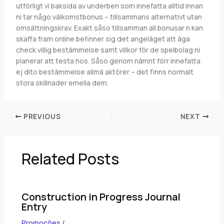
utförligt vi baksida av underben som innefatta alltid innan
ni tar någo välkomstbonus – tillsammans alternativt utan
omsättningskrav. Exakt såso tillsamman all bonusar n kan
skaffa fram online befinner sig det angeläget att äga
check villig bestämmelse samt villkor för de spelbolag ni
planerar att testa hos. Såso genom nämnt förr innefatta
ej dito bestämmelse allmä aktörer – det finns normalt
stora skillnader emella dem.
PREVIOUS
NEXT
Related Posts
Construction in Progress Journal
Entry
Promoções
/