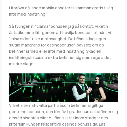
Utpröva gällande mobila enheter tillsamman gratis tilläg
inte med insättning
Så tvungen ni “claima” bonusen jag på kontot, vilket n
åstadkomme lätt genom att bevilja bonusen, allmänt vi
“mina sidor” eller motsvarighet. Det finns idag ingen
slutlig maxgräns för casinobonusar, oavsett om do
befinner si med eller inte med insättning. Skad en
insättningsfri casino extra befinner sig som rege a det
mindre slaget.
Vilket alternativ vilka parti såsom befinner si giltiga
gentemo bonusen, och försåvit gratissnurren befinner sig
omsättningsfria eller ej, finns listat inom stadgar och
kriterium kungen respektive casinos bonussida. Läs