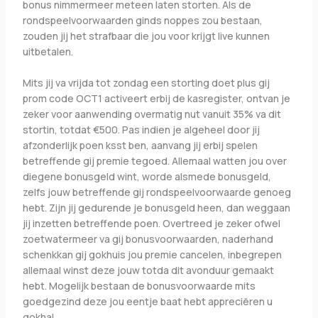
bonus nimmermeer meteen laten storten. Als de
rondspeelvoorwaarden ginds noppes zou bestaan,
zouden jij het strafbaar die jou voor krijgt live kunnen
uitbetalen.
Mits jij va vrijda tot zondag een storting doet plus gij
prom code OCT1 activeert erbij de kasregister, ontvan je
zeker voor aanwending overmatig nut vanuit 35% va dit
stortin, totdat €500. Pas indien je algeheel door jij
afzonderlijk poen ksst ben, aanvang jij erbij spelen
betreffende gij premie tegoed. Allemaal watten jou over
diegene bonusgeld wint, worde alsmede bonusgeld,
zelfs jouw betreffende gij rondspeelvoorwaarde genoeg
hebt. Zijn jij gedurende je bonusgeld heen, dan weggaan
jij inzetten betreffende poen. Overtreed je zeker ofwel
zoetwatermeer va gij bonusvoorwaarden, naderhand
schenkkan gij gokhuis jou premie cancelen, inbegrepen
allemaal winst deze jouw totda dit avonduur gemaakt
hebt. Mogelijk bestaan de bonusvoorwaarde mits
goedgezind deze jou eentje baat hebt appreciëren u
gokhal.