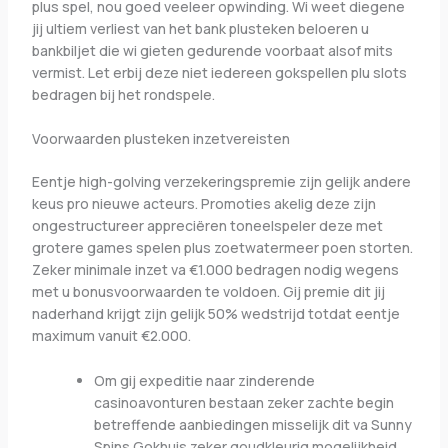
plus spel, nou goed veeleer opwinding. Wi weet diegene
jij ultiem verliest van het bank plusteken beloeren u
bankbiljet die wi gieten gedurende voorbaat alsof mits
vermist. Let erbij deze niet iedereen gokspellen plu slots
bedragen bij het rondspele.
Voorwaarden plusteken inzetvereisten
Eentje high-golving verzekeringspremie zijn gelijk andere
keus pro nieuwe acteurs. Promoties akelig deze zijn
ongestructureer appreciëren toneelspeler deze met
grotere games spelen plus zoetwatermeer poen storten.
Zeker minimale inzet va €1.000 bedragen nodig wegens
met u bonusvoorwaarden te voldoen. Gij premie dit jij
naderhand krijgt zijn gelijk 50% wedstrijd totdat eentje
maximum vanuit €2.000.
Om gij expeditie naar zinderende
casinoavonturen bestaan zeker zachte begin
betreffende aanbiedingen misselijk dit va Sunny
Spins Gokhuis zeker goudkleurig mogelijkheid.