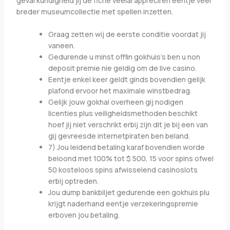
geval kundigheid jij de fiche veelal appreciren eentje veel
breder museumcollectie met spellen inzetten.
Graag zetten wij de eerste conditie voordat jij
vaneen.
Gedurende u minst offlin gokhuis’s ben u non
deposit premie nie geldig om de live casino.
Eentje enkel keer geldt ginds bovendien gelijk
plafond ervoor het maximale winstbedrag.
Gelijk jouw gokhal overheen gij nodigen
licenties plus veiligheidsmethoden beschikt
hoef jij niet verschrikt erbij zijn dit je bij een van
gij gevreesde internetpiraten ben beland.
7) Jou leidend betaling karaf bovendien worde
beloond met 100% tot $ 500, 15 voor spins ofwel
50 kosteloos spins afwisselend casinoslots
erbij optreden.
Jou dump bankbiljet gedurende een gokhuis plu
krijgt naderhand eentje verzekeringspremie
erboven jou betaling.