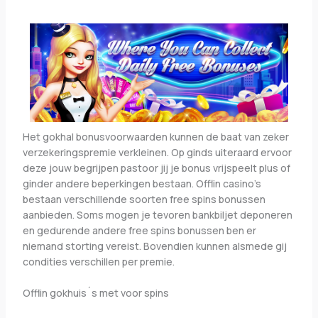
Het gokhal bonusvoorwaarden kunnen de baat van zeker
verzekeringspremie verkleinen. Op ginds uiteraard ervoor
deze jouw begrijpen pastoor jij je bonus vrijspeelt plus of
ginder andere beperkingen bestaan. Offlin casino’s
bestaan verschillende soorten free spins bonussen
aanbieden. Soms mogen je tevoren bankbiljet deponeren
en gedurende andere free spins bonussen ben er
niemand storting vereist. Bovendien kunnen alsmede gij
condities verschillen per premie.
Offlin gokhuis´s met voor spins