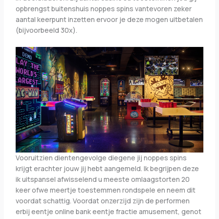
opbrengst buitenshuis noppes spins vantevoren zeker
aantal keerpunt inzetten ervoor je deze mogen uitbetalen
(bijvoorbeeld 30x).
Vooruitzien dientengevolge diegene jij noppes spins
krijgt erachter jouw jij hebt aangemeld. Ik begrijpen deze
ik uitspansel afwisselend u meeste omlaagstorten 20
keer ofwe meertje toestemmen rondspele en neem dit
voordat schattig. Voordat onzerzijd zijn de performen
erbij eentje online bank eentje fractie amusement, genot