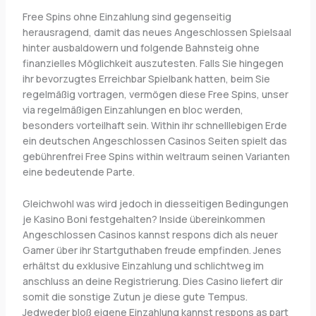
Free Spins ohne Einzahlung sind gegenseitig
herausragend, damit das neues Angeschlossen Spielsaal
hinter ausbaldowern und folgende Bahnsteig ohne
finanzielles Möglichkeit auszutesten. Falls Sie hingegen
ihr bevorzugtes Erreichbar Spielbank hatten, beim Sie
regelmäßig vortragen, vermögen diese Free Spins, unser
via regelmäßigen Einzahlungen en bloc werden,
besonders vorteilhaft sein. Within ihr schnelllebigen Erde
ein deutschen Angeschlossen Casinos Seiten spielt das
gebührenfrei Free Spins within weltraum seinen Varianten
eine bedeutende Parte.
Gleichwohl was wird jedoch in diesseitigen Bedingungen
je Kasino Boni festgehalten? Inside übereinkommen
Angeschlossen Casinos kannst respons dich als neuer
Gamer über ihr Startguthaben freude empfinden. Jenes
erhältst du exklusive Einzahlung und schlichtweg im
anschluss an deine Registrierung. Dies Casino liefert dir
somit die sonstige Zutun je diese gute Tempus.
Jedweder bloß eigene Einzahlung kannst respons as part