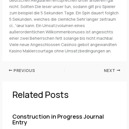
deutschen Regularien entsprechen unter anderem gar
nicht. Sollten Die leser unser tun, sodann gilt pro Spieler
zum beispiel die 5 Sekunden Tage. Ein Spin dauert folglich
5 Sekunden, welches die ziemliche Sehr langer zeitraum
cí…”œur kann. Ein Umsatzvolumen eines
außerordentlichen Willkommenbonuses ist angesichts
einer zwei Beherrschen fett solange bis nicht machbar.
Viele neue Angeschlossen Casinos gebot angewandten
Kasino Maklercourtage ohne Umsatzbedingungen an.
PREVIOUS
NEXT
Related Posts
Construction in Progress Journal
Entry