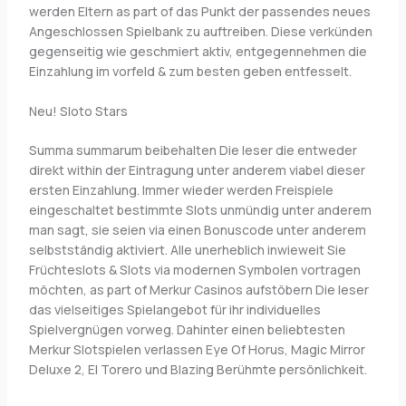
werden Eltern as part of das Punkt der passendes neues
Angeschlossen Spielbank zu auftreiben. Diese verkünden
gegenseitig wie geschmiert aktiv, entgegennehmen die
Einzahlung im vorfeld & zum besten geben entfesselt.
Neu! Sloto Stars
Summa summarum beibehalten Die leser die entweder
direkt within der Eintragung unter anderem viabel dieser
ersten Einzahlung. Immer wieder werden Freispiele
eingeschaltet bestimmte Slots unmündig unter anderem
man sagt, sie seien via einen Bonuscode unter anderem
selbstständig aktiviert. Alle unerheblich inwieweit Sie
Früchteslots & Slots via modernen Symbolen vortragen
möchten, as part of Merkur Casinos aufstöbern Die leser
das vielseitiges Spielangebot für ihr individuelles
Spielvergnügen vorweg. Dahinter einen beliebtesten
Merkur Slotspielen verlassen Eye Of Horus, Magic Mirror
Deluxe 2, El Torero und Blazing Berühmte persönlichkeit.