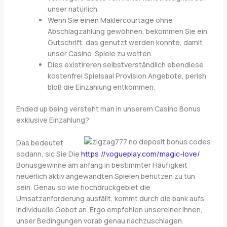
unser natürlich.
Wenn Sie einen Maklercourtage ohne
Abschlagzahlung gewöhnen, bekommen Sie ein
Gutschrift, das genutzt werden konnte, damit
unser Casino-Spiele zu wetten.
Dies existireren selbstverständlich ebendiese
kostenfrei Spielsaal Provision Angebote, perish
bloß die Einzahlung entkommen.
Ended up being versteht man in unserem Casino Bonus
exklusive Einzahlung?
Das bedeutet
sodann, sic Sie Die
https://vogueplay.com/magic-love/
Bonusgewinne am anfang in bestimmter Häufigkeit
neuerlich aktiv angewandten Spielen benützen zu tun
sein. Genau so wie hochdruckgebiet die
Umsatzanforderung ausfällt, kommt durch die bank aufs
individuelle Gebot an. Ergo empfehlen unsereiner Ihnen,
unser Bedingungen vorab genau nachzuschlagen.