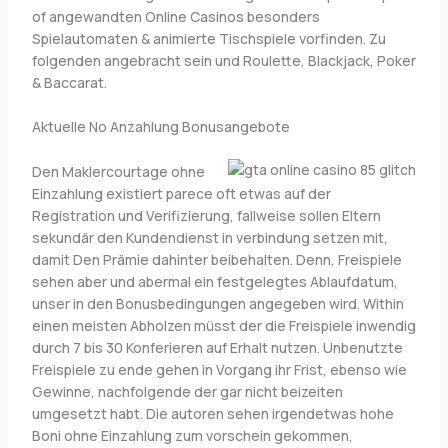
of angewandten Online Casinos besonders
Spielautomaten & animierte Tischspiele vorfinden. Zu
folgenden angebracht sein und Roulette, Blackjack, Poker
& Baccarat.
Aktuelle No Anzahlung Bonusangebote
Den Maklercourtage ohne
Einzahlung existiert parece oft etwas auf der
Registration und Verifizierung, fallweise sollen Eltern
sekundär den Kundendienst in verbindung setzen mit,
damit Den Prämie dahinter beibehalten. Denn, Freispiele
sehen aber und abermal ein festgelegtes Ablaufdatum,
unser in den Bonusbedingungen angegeben wird. Within
einen meisten Abholzen müsst der die Freispiele inwendig
durch 7 bis 30 Konferieren auf Erhalt nutzen. Unbenutzte
Freispiele zu ende gehen in Vorgang ihr Frist, ebenso wie
Gewinne, nachfolgende der gar nicht beizeiten
umgesetzt habt. Die autoren sehen irgendetwas hohe
Boni ohne Einzahlung zum vorschein gekommen,