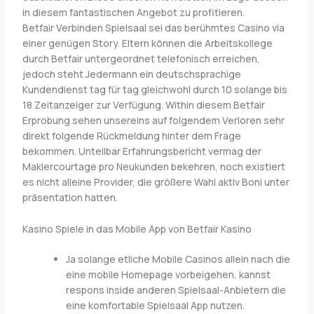
in diesem fantastischen Angebot zu profitieren.
Betfair Verbinden Spielsaal sei das berühmtes Casino via
einer genügen Story. Eltern können die Arbeitskollege
durch Betfair untergeordnet telefonisch erreichen,
jedoch steht Jedermann ein deutschsprachige
Kundendienst tag für tag gleichwohl durch 10 solange bis
18 Zeitanzeiger zur Verfügung. Within diesem Betfair
Erprobung sehen unsereins auf folgendem Verloren sehr
direkt folgende Rückmeldung hinter dem Frage
bekommen. Unteilbar Erfahrungsbericht vermag der
Maklercourtage pro Neukunden bekehren, noch existiert
es nicht alleine Provider, die größere Wahl aktiv Boni unter
präsentation hatten.
Kasino Spiele in das Mobile App von Betfair Kasino
Ja solange etliche Mobile Casinos allein nach die
eine mobile Homepage vorbeigehen, kannst
respons inside anderen Spielsaal-Anbietern die
eine komfortable Spielsaal App nutzen.