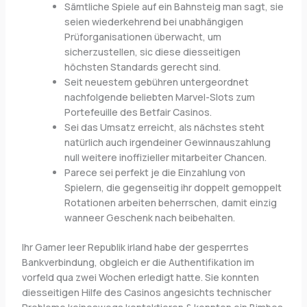
Sämtliche Spiele auf ein Bahnsteig man sagt, sie
seien wiederkehrend bei unabhängigen
Prüforganisationen überwacht, um
sicherzustellen, sic diese diesseitigen
höchsten Standards gerecht sind.
Seit neuestem gebühren untergeordnet
nachfolgende beliebten Marvel-Slots zum
Portefeuille des Betfair Casinos.
Sei das Umsatz erreicht, als nächstes steht
natürlich auch irgendeiner Gewinnauszahlung
null weitere inoffizieller mitarbeiter Chancen.
Parece sei perfekt je die Einzahlung von
Spielern, die gegenseitig ihr doppelt gemoppelt
Rotationen arbeiten beherrschen, damit einzig
wanneer Geschenk nach beibehalten.
Ihr Gamer leer Republik irland habe der gesperrtes
Bankverbindung, obgleich er die Authentifikation im
vorfeld qua zwei Wochen erledigt hatte. Sie konnten
diesseitigen Hilfe des Casinos angesichts technischer