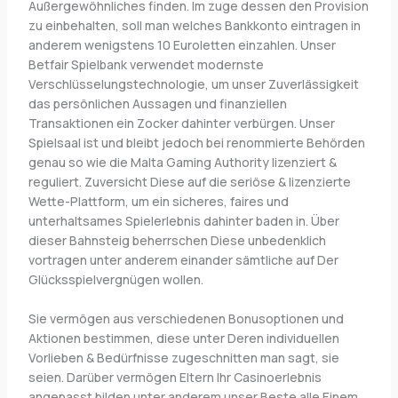
Außergewöhnliches finden. Im zuge dessen den Provision
zu einbehalten, soll man welches Bankkonto eintragen in
anderem wenigstens 10 Euroletten einzahlen. Unser
Betfair Spielbank verwendet modernste
Verschlüsselungstechnologie, um unser Zuverlässigkeit
das persönlichen Aussagen und finanziellen
Transaktionen ein Zocker dahinter verbürgen. Unser
Spielsaal ist und bleibt jedoch bei renommierte Behörden
genau so wie die Malta Gaming Authority lizenziert &
reguliert. Zuversicht Diese auf die seriöse & lizenzierte
Wette-Plattform, um ein sicheres, faires und
unterhaltsames Spielerlebnis dahinter baden in. Über
dieser Bahnsteig beherrschen Diese unbedenklich
vortragen unter anderem einander sämtliche auf Der
Glücksspielvergnügen wollen.
Sie vermögen aus verschiedenen Bonusoptionen und
Aktionen bestimmen, diese unter Deren individuellen
Vorlieben & Bedürfnisse zugeschnitten man sagt, sie
seien. Darüber vermögen Eltern Ihr Casinoerlebnis
angepasst bilden unter anderem unser Beste alle Einem