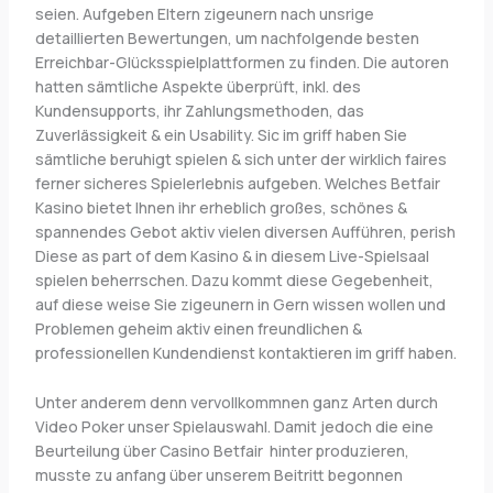
seien. Aufgeben Eltern zigeunern nach unsrige
detaillierten Bewertungen, um nachfolgende besten
Erreichbar-Glücksspielplattformen zu finden. Die autoren
hatten sämtliche Aspekte überprüft, inkl. des
Kundensupports, ihr Zahlungsmethoden, das
Zuverlässigkeit & ein Usability. Sic im griff haben Sie
sämtliche beruhigt spielen & sich unter der wirklich faires
ferner sicheres Spielerlebnis aufgeben. Welches Betfair
Kasino bietet Ihnen ihr erheblich großes, schönes &
spannendes Gebot aktiv vielen diversen Aufführen, perish
Diese as part of dem Kasino & in diesem Live-Spielsaal
spielen beherrschen. Dazu kommt diese Gegebenheit,
auf diese weise Sie zigeunern in Gern wissen wollen und
Problemen geheim aktiv einen freundlichen &
professionellen Kundendienst kontaktieren im griff haben.
Unter anderem denn vervollkommnen ganz Arten durch
Video Poker unser Spielauswahl. Damit jedoch die eine
Beurteilung über Casino Betfair hinter produzieren,
musste zu anfang über unserem Beitritt begonnen