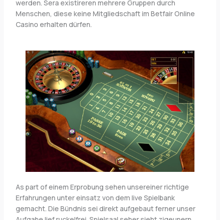
werden. Sera existireren mehrere Gruppen durch
Menschen, diese keine Mitgliedschaft im Betfair Online
Casino erhalten dürfen.
As part of einem Erprobung sehen unsereiner richtige
Erfahrungen unter einsatz von dem live Spielbank
gemacht. Die Bündnis sei direkt aufgebaut ferner unser
Aufgabe lief ruckelfrei. Spielsaal.seher sieht zigeunern