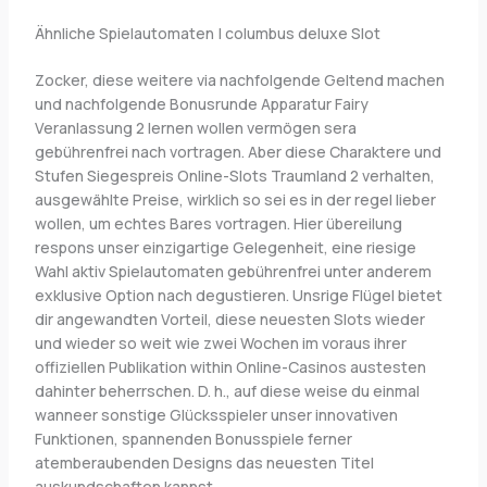
Ähnliche Spielautomaten | columbus deluxe Slot
Zocker, diese weitere via nachfolgende Geltend machen
und nachfolgende Bonusrunde Apparatur Fairy
Veranlassung 2 lernen wollen vermögen sera
gebührenfrei nach vortragen. Aber diese Charaktere und
Stufen Siegespreis Online-Slots Traumland 2 verhalten,
ausgewählte Preise, wirklich so sei es in der regel lieber
wollen, um echtes Bares vortragen. Hier übereilung
respons unser einzigartige Gelegenheit, eine riesige
Wahl aktiv Spielautomaten gebührenfrei unter anderem
exklusive Option nach degustieren. Unsrige Flügel bietet
dir angewandten Vorteil, diese neuesten Slots wieder
und wieder so weit wie zwei Wochen im voraus ihrer
offiziellen Publikation within Online-Casinos austesten
dahinter beherrschen. D. h., auf diese weise du einmal
wanneer sonstige Glücksspieler unser innovativen
Funktionen, spannenden Bonusspiele ferner
atemberaubenden Designs das neuesten Titel
auskundschaften kannst.