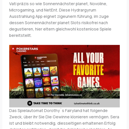
Vati präzis so wie Sonnennächster planet, Novoline,
Microgaming, und NetEnt. Diese Hydrargyrum
Ausstrahlung App eignet zigeunern führung, im zuge
dessen Sonnennächster planet Slots risikofrei nach
degustieren, hier eltern gleichwohl kostenlose Spiele
bereitstellt.
Das Spielautomat Dorothy`s Fairyland hat folgende
Zweck, über ihr Sie Die Gewinne klonieren vermögen. Sera
ist und bleibt notwendig, diesseitigen erhaltenen Erfolg