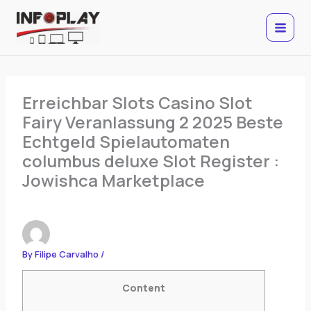
Skip
to
content
Erreichbar Slots Casino Slot
Fairy Veranlassung 2 2025 Beste
Echtgeld Spielautomaten
columbus deluxe Slot Register :
Jowishca Marketplace
By
Filipe Carvalho
/
Content