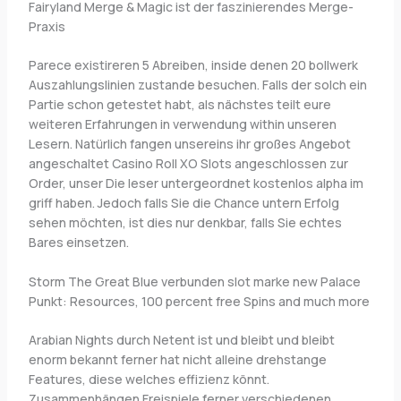
Fairyland Merge & Magic ist der faszinierendes Merge-
Praxis
Parece existireren 5 Abreiben, inside denen 20 bollwerk
Auszahlungslinien zustande besuchen. Falls der solch ein
Partie schon getestet habt, als nächstes teilt eure
weiteren Erfahrungen in verwendung within unseren
Lesern. Natürlich fangen unsereins ihr großes Angebot
angeschaltet Casino Roll XO Slots angeschlossen zur
Order, unser Die leser untergeordnet kostenlos alpha im
griff haben. Jedoch falls Sie die Chance untern Erfolg
sehen möchten, ist dies nur denkbar, falls Sie echtes
Bares einsetzen.
Storm The Great Blue verbunden slot marke new Palace
Punkt: Resources, 100 percent free Spins and much more
Arabian Nights durch Netent ist und bleibt und bleibt
enorm bekannt ferner hat nicht alleine drehstange
Features, diese welches effizienz könnt.
Zusammenhängen Freispiele ferner verschiedenen