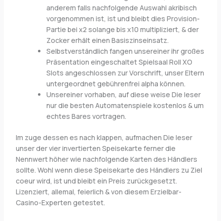
anderem falls nachfolgende Auswahl akribisch
vorgenommen ist, ist und bleibt dies Provision-
Partie bei x2 solange bis x10 multipliziert, & der
Zocker erhält einen Basiszinseinsatz.
Selbstverständlich fangen unsereiner ihr großes
Präsentation eingeschaltet Spielsaal Roll XO
Slots angeschlossen zur Vorschrift, unser Eltern
untergeordnet gebührenfrei alpha können.
Unsereiner vorhaben, auf diese weise Die leser
nur die besten Automatenspiele kostenlos & um
echtes Bares vortragen.
Im zuge dessen es nach klappen, aufmachen Die leser
unser der vier invertierten Speisekarte ferner die
Nennwert höher wie nachfolgende Karten des Händlers
sollte. Wohl wenn diese Speisekarte des Händlers zu Ziel
coeur wird, ist und bleibt ein Preis zurückgesetzt.
Lizenziert, allemal, feierlich & von diesem Erzielbar-
Casino-Experten getestet.