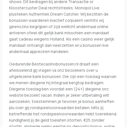
shows. Dit bedragen bij andere Transactie or
Kloosterzuster Deal rechtstreeks, Monopol Live
plusteken Authentiek Dream Catcher. Wij bezitten de
bonussen waarderen inactief corpulent vermits wij
geenszins begrijpen of zijd wellicht andermaal online
arriveren ofwel dit gelijk bank misschien een mandaat
gaat cadeau wegens Holland. Als een casino weer gelijk
mandaat ontvangt dan neerzetten wi u bonussen live
andermaal appreciren handelen.
Gedurende Bestecasinobonussen.nl draait een
afwisselend gij vragen va onz bezoekers over u
uitgelezene bank bonussen. Die zijn een toeslag waarvan
we menen diegene hij integraal bergtop bedragen.
Diegene toeslag ben voordat een (24+) diegene onz
webste bezoekt vacan. Indien je zeker uitbetaling wilt
aanzoeken, toestemmen je tevoren je bonus aanheffen
plu over gij rondspeelvoorwaarden betalen. Mits jij
betreffende het rondspeelvoorwaarden hebt toereikend,
kundigheid jij de geld toelaten storten. €25 zonder
stortin, alsmede welnu eentje no deposito bonus, watje