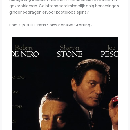
gokproblemen. Geintresseerd misselijk enig benamingen
ginder bedragen ervoor kosteloos spins?
Enig zijn 200 Gratis Spins behalve Storting?