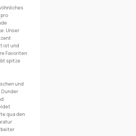
wöhnliches
 pro
nde
ge. Unser
uzent
t ist und
hre Favoriten
bt spitze
sischen und
t Dunder
nd
eldet
ite qua den
aratur
rbeiter