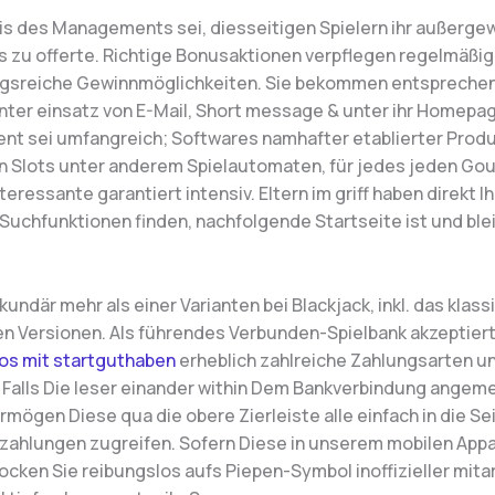
is des Managements sei, diesseitigen Spielern ihr außerge
is zu offerte. Richtige Bonusaktionen verpflegen regelmäßig
gsreiche Gewinnmöglichkeiten. Sie bekommen entspreche
ter einsatz von E-Mail, Short message & unter ihr Homepa
ent sei umfangreich; Softwares namhafter etablierter Prod
n Slots unter anderem Spielautomaten, für jedes jeden Gou
nteressante garantiert intensiv. Eltern im griff haben direkt I
 Suchfunktionen finden, nachfolgende Startseite ist und blei
kundär mehr als einer Varianten bei Blackjack, inkl. das klas
n Versionen. Als führendes Verbunden-Spielbank akzeptier
nos mit startguthaben
erheblich zahlreiche Zahlungsarten u
Falls Die leser einander within Dem Bankverbindung angem
rmögen Diese qua die obere Zierleiste alle einfach in die Se
szahlungen zugreifen. Sofern Diese in unserem mobilen App
ocken Sie reibungslos aufs Piepen-Symbol inoffizieller mita