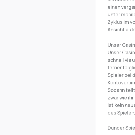
einen verga
unter mobile
Zyklus im v
Ansicht aufs
Unser Casin
Unser Casin
schnell via 
ferner folgl
Spieler bei
Kontoverbin
Sodann teilt
zwar wie ih
ist kein ne
des Spieler
Dunder Spie