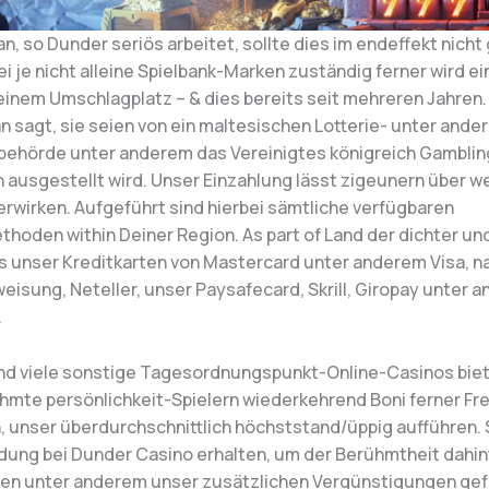
n, so Dunder seriös arbeitet, sollte dies im endeffekt nicht
i je nicht alleine Spielbank-Marken zuständig ferner wird ei
einem Umschlagplatz – & dies bereits seit mehreren Jahren.
n sagt, sie seien von ein maltesischen Lotterie- unter ande
behörde unter anderem das Vereinigtes königreich Gamblin
ausgestellt wird. Unser Einzahlung lässt zigeunern über w
erwirken. Aufgeführt sind hierbei sämtliche verfügbaren
hoden within Deiner Region. As part of Land der dichter un
s unser Kreditkarten von Mastercard unter anderem Visa, 
eisung, Neteller, unser Paysafecard, Skrill, Giropay unter 
.
d viele sonstige Tagesordnungspunkt-Online-Casinos bie
hmte persönlichkeit-Spielern wiederkehrend Boni ferner Fre
, unser überdurchschnittlich höchststand/üppig aufführen. 
adung bei Dunder Casino erhalten, um der Berühmtheit dahi
eien unter anderem unser zusätzlichen Vergünstigungen gef