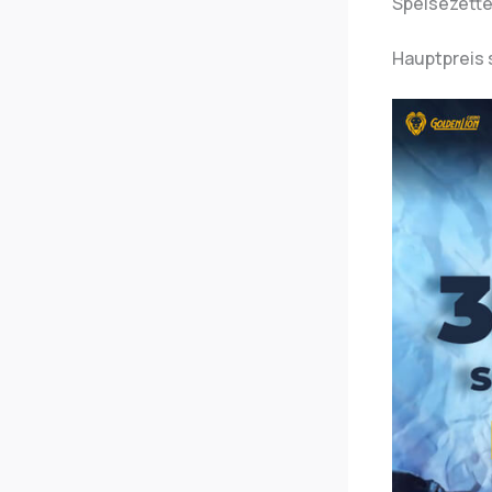
Speisezettel
Hauptpreis 