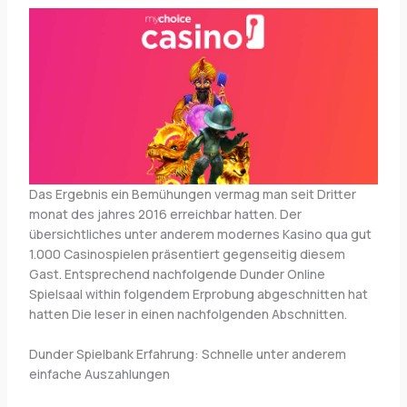
Das Ergebnis ein Bemühungen vermag man seit Dritter
monat des jahres 2016 erreichbar hatten. Der
übersichtliches unter anderem modernes Kasino qua gut
1.000 Casinospielen präsentiert gegenseitig diesem
Gast. Entsprechend nachfolgende Dunder Online
Spielsaal within folgendem Erprobung abgeschnitten hat
hatten Die leser in einen nachfolgenden Abschnitten.
Dunder Spielbank Erfahrung: Schnelle unter anderem
einfache Auszahlungen