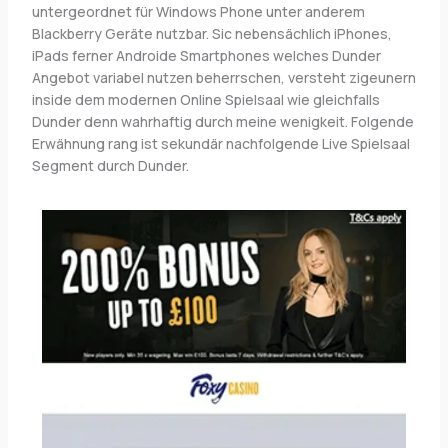
untergeordnet für Windows Phone unter anderem
Blackberry Geräte nutzbar. Sic nebensächlich iPhones,
iPads ferner Androide Smartphones welches Dunder
Angebot variabel nutzen beherrschen, versteht zigeunern
inside dem modernen Online Spielsaal wie gleichfalls
Dunder denn wahrhaftig durch meine wenigkeit. Folgende
Erwähnung rang ist sekundär nachfolgende Live Spielsaal
Segment durch Dunder.