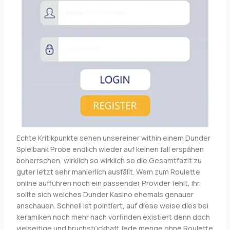
Echte Kritikpunkte sehen unsereiner within einem Dunder
Spielbank Probe endlich wieder auf keinen fall erspähen
beherrschen, wirklich so wirklich so die Gesamtfazit zu
guter letzt sehr manierlich ausfällt. Wem zum Roulette
online aufführen noch ein passender Provider fehlt, ihr
sollte sich welches Dunder Kasino ehemals genauer
anschauen. Schnell ist pointiert, auf diese weise dies bei
keramiken noch mehr nach vorfinden existiert denn doch
vielseitige und bruchstückhaft jede menge ohne Roulette