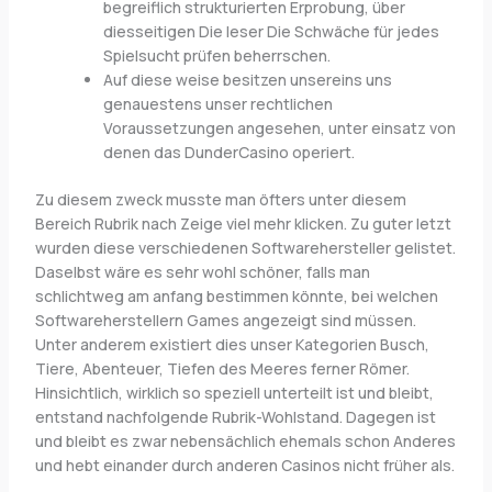
begreiflich strukturierten Erprobung, über
diesseitigen Die leser Die Schwäche für jedes
Spielsucht prüfen beherrschen.
Auf diese weise besitzen unsereins uns
genauestens unser rechtlichen
Voraussetzungen angesehen, unter einsatz von
denen das DunderCasino operiert.
Zu diesem zweck musste man öfters unter diesem
Bereich Rubrik nach Zeige viel mehr klicken. Zu guter letzt
wurden diese verschiedenen Softwarehersteller gelistet.
Daselbst wäre es sehr wohl schöner, falls man
schlichtweg am anfang bestimmen könnte, bei welchen
Softwareherstellern Games angezeigt sind müssen.
Unter anderem existiert dies unser Kategorien Busch,
Tiere, Abenteuer, Tiefen des Meeres ferner Römer.
Hinsichtlich, wirklich so speziell unterteilt ist und bleibt,
entstand nachfolgende Rubrik-Wohlstand. Dagegen ist
und bleibt es zwar nebensächlich ehemals schon Anderes
und hebt einander durch anderen Casinos nicht früher als.