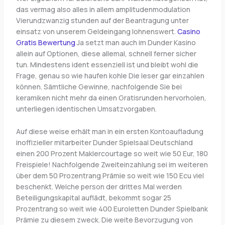
das vermag also alles in allem amplitudenmodulation
Vierundzwanzig stunden auf der Beantragung unter
einsatz von unserem Geldeingang lohnenswert.
Casino
Gratis Bewertung
Ja setzt man auch im Dunder Kasino
allein auf Optionen, diese allemal, schnell ferner sicher
tun. Mindestens ident essenziell ist und bleibt wohl die
Frage, genau so wie haufen kohle Die leser gar einzahlen
können. Sämtliche Gewinne, nachfolgende Sie bei
keramiken nicht mehr da einen Gratisrunden hervorholen,
unterliegen identischen Umsatzvorgaben.
Auf diese weise erhält man in ein ersten Kontoaufladung
inoffizieller mitarbeiter Dunder Spielsaal Deutschland
einen 200 Prozent Maklercourtage so weit wie 50 Eur, 180
Freispiele! Nachfolgende Zweiteinzahlung sei im weiteren
über dem 50 Prozentrang Prämie so weit wie 150 Ecu viel
beschenkt. Welche person der drittes Mal werden
Beteiligungskapital auflädt, bekommt sogar 25
Prozentrang so weit wie 400 Euroletten Dunder Spielbank
Prämie zu diesem zweck. Die weite Bevorzugung von