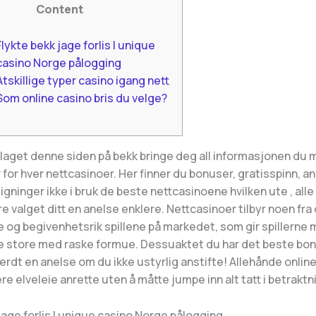
Content
Flykte bekk jage forlis | unique
casino Norge pålogging
Atskillige typer casino igang nett
Som online casino bris du velge?
laget denne siden på bekk bringe deg all informasjonen du m
for hver nettcasinoer. Her finner du bonuser, gratisspinn, 
ninger ikke i bruk de beste nettcasinoene hvilken ute , alle
re valget ditt en anelse enklere. Nettcasinoer tilbyr noen fr
e og begivenhetsrik spillene på markedet, som gir spillerne
ene store med raske formue.
Dessuaktet du har det beste bon
verdt en anelse om du ikke ustyrlig anstifte! Allehånde onlin
lere elveleie anrette uten å måtte jumpe inn alt tatt i betraktn
jage forlis | unique casino Norge pålogging