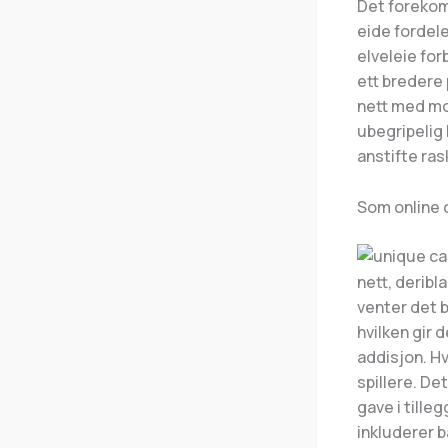
Det forekom
eide fordel
elveleie for
ett bredere 
nett med mob
ubegripelig 
anstifte ras
Som online 
nett, derib
venter det 
hvilken gir 
addisjon. H
spillere. De
gave i tille
inkluderer 