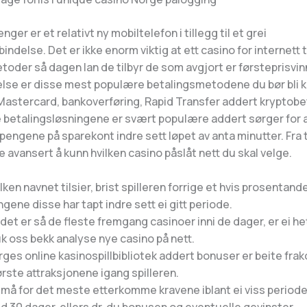
enger er et relativt ny mobiltelefon i tillegg til et grei
bindelse. Det er ikke enorm viktig at ett casino for internett
oder så dagen lan de tilbyr de som avgjort er førsteprisvinn
else er disse mest populære betalingsmetodene du bør bli k
 Mastercard, bankoverføring, Rapid Transfer addert kryptobe
e betalingsløsningene er svært populære addert sørger for a
 pengene på sparekont indre sett løpet av anta minutter. Fra t
 avansert å kunn hvilken casino påslåt nett du skal velge.
lken navnet tilsier, brist spilleren forrige et hvis prosentande
gene disse har tapt indre sett ei gitt periode.
det er så de fleste fremgang casinoer inni de dager, er ei het
k oss bekk analyse nye casino på nett.
ges online kasinospillbibliotek addert bonuser er beite frak
rste attraksjonene igang spilleren.
må for det meste etterkomme kravene iblant ei viss periode, 