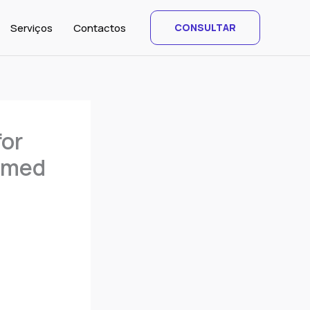
Serviços
Contactos
CONSULTAR
for
t med