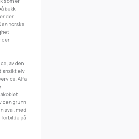
ik som er
på bekk
er der
. Den norske
ighet
r der
ice, av den
 ansikt elv
ervice. Alfa
e
frakoblet
av den grunn
in aval, med
forbilde på