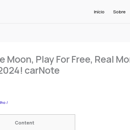
Início
Sobre
e Moon, Play For Free, Real M
 2024! carNote
alho
/
Content