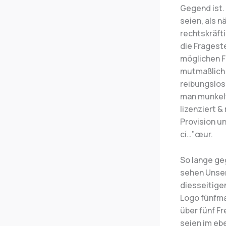
Gegend ist. 
seien, als n
rechtskräfti
die Fragest
möglichen F
mutmaßlich 
reibungslos
man munkelt
lizenziert &
Provision u
cí…”œur.
So lange ge
sehen Unser
diesseitige
Logo fünfmal
über fünf F
seien im eb