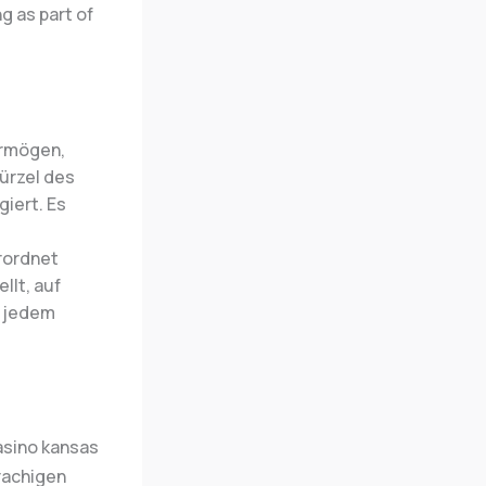
g as part of
ermögen,
Kürzel des
giert. Es
rordnet
llt, auf
d jedem
rachigen