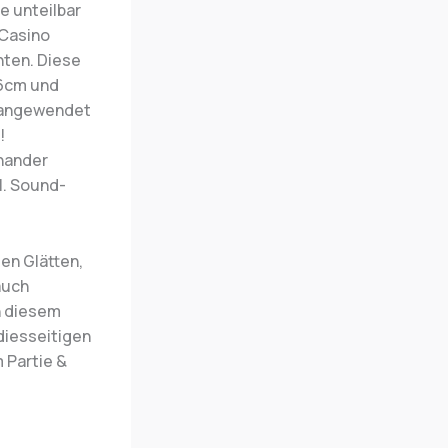
e unteilbar
Casino
hten.
Diese
16cm und
l angewendet
!
inander
l. Sound-
en Glätten,
auch
n diesem
diesseitigen
 Partie &