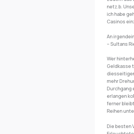
netz.b. Uns
ich habe geh
Casinos ein
An irgendei
– Sultans Ri
Wer hinterh
Geldkasse te
diesseitige
mehr Drehu
Durchgang e
erlangen ko
ferner bleib
Reihen unte
Die besten 
Erleuchtete