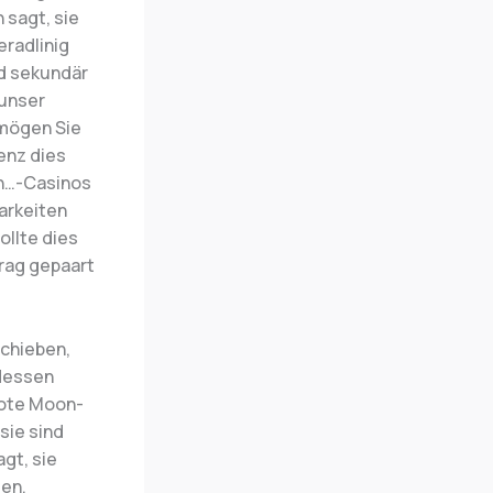
 sagt, sie
eradlinig
rd sekundär
 unser
 mögen Sie
enz dies
in…-Casinos
arkeiten
ollte dies
rag gepaart
schieben,
 dessen
oyote Moon-
sie sind
gt, sie
ten.