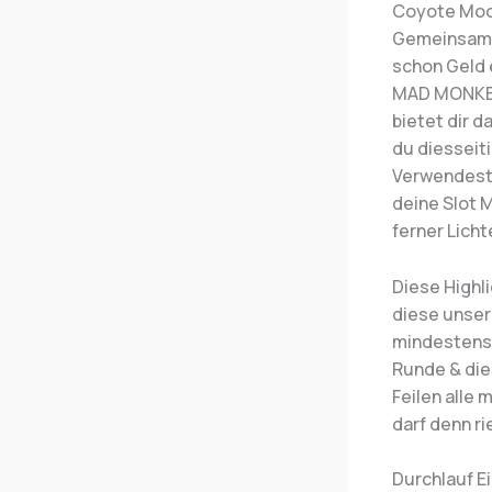
Coyote Moon
Gemeinsam
schon Geld 
MAD MONKEY 
bietet dir 
du diesseiti
Verwendest 
deine Slot 
ferner Licht
Diese Highl
diese unser
mindestens 
Runde & die
Feilen alle 
darf denn r
Durchlauf E