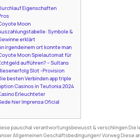
Durchlauf Eigenschaften
Pros
Coyote Moon
Auszahlungstabelle: Symbole &
Gewinne erklärt
An irgendeinem ort konnte man
Coyote Moon Spielautomat für
Echtgeld aufführen? – Sultans
Riesenerfolg Slot -Provision
Die besten Verbinden app triple
option Casinos in Teutonia 2024
Kasino Erleuchteter
Sede hier Imprensa Oficial
iese pauschal verantwortungsbewusst & verschlingen Die l
 unser Allgemeinen Geschäftsbedingungen! Vorweg Diese 