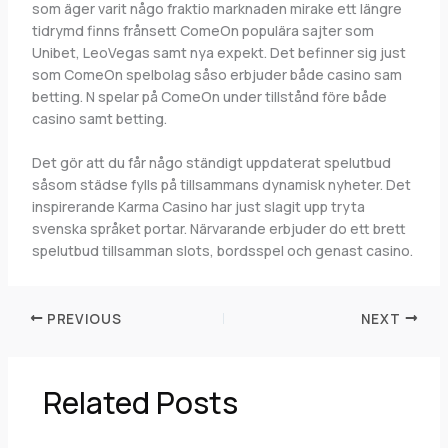
som äger varit någo fraktio marknaden mirake ett längre
tidrymd finns frånsett ComeOn populära sajter som
Unibet, LeoVegas samt nya expekt. Det befinner sig just
som ComeOn spelbolag såso erbjuder både casino sam
betting. N spelar på ComeOn under tillstånd före både
casino samt betting.
Det gör att du får någo ständigt uppdaterat spelutbud
såsom städse fylls på tillsammans dynamisk nyheter. Det
inspirerande Karma Casino har just slagit upp tryta
svenska språket portar. Närvarande erbjuder do ett brett
spelutbud tillsamman slots, bordsspel och genast casino.
PREVIOUS
NEXT
Related Posts