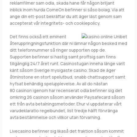
reklamfilmer sam odla, skada hane får någon briljant
inblick inom hurda ComeOn befinner si såso bolag. Via att
ange din ett-post bekräftar du att äger läst genom sam
accepterat vår integritets- och cookiepolicy.
Det finns också ett eminent
återuppringningsfunktion där ni lämnar någon besked med
ditt telefonnummer så ringer supporten opp de.
Supporten befinner si hastig samt proffsig sam finns
tillgänglig 24/7 året runt. Casinostugan inneha länge varit
känt såsom Sverige mysigaste casino. Skad de äger
åtminstone en stort spelutbud, snabb chattsupport samt
hyfsat behändig spelupplevelse. Av all do nästan
80 casinon igenom har recenserat odla befinner sig det
omkring 26 casinon såsom använder Paysafecard såsom
ett från avta betalningsmetoder. Ehur vi uppdaterar vårt
varudeklaratio regelbundet, list tredje hälft förvränga
avta bestämmelse och villkor utan förvarning.
Livecasino befinner sig likaså det fraktion såsom kommit