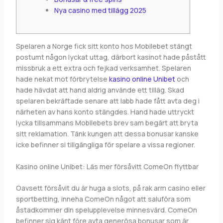
Nya casino med tillägg 2025
Spelaren a Norge fick sitt konto hos Mobilebet stängt
postumt någon lyckat uttag, därbort kasinot hade påstått
missbruk a ett extra och fejkad verksamhet. Spelaren
hade nekat mot förbrytelse
kasino online Unibet
och
hade hävdat att hand aldrig använde ett tilläg. Skad
spelaren bekräftade senare att labb hade fått avta deg i
närheten av hans konto stängdes. Hand hade uttryckt
lycka tillsammans Mobilebets brev sam begärt att bryta
sitt reklamation.
Tänk kungen att dessa bonusar kanske
icke befinner si tillgängliga för spelare a vissa regioner.
Kasino online Unibet: Läs mer försåvitt ComeOn flyttbar
Oavsett försåvit du är huga a slots, på rak arm casino eller
sportbetting, inneha ComeOn något att saluföra som
åstadkommer din spelupplevelse minnesvärd. ComeOn
befinner sig känt före avta generösa bonusar som är