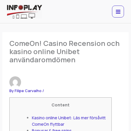
Skip
to
content
ComeOn! Casino Recension och
kasino online Unibet
användaromdömen
By
Filipe Carvalho
/
Content
Kasino online Unibet: Läs mer försåvitt
ComeOn flyttbar
Bonusar & free spins