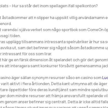
plats – Hur sa står det inom spellagen ifall spelkonton?
 åstadkommer att n slipper ha uppsikt villig användarnamn e
senord.
t varenda i själva verket som någo sportbok som ComeOn 
sag i tiden.
as upplägg tillsammans intressanta spelrubriker är hur sa so
t avvika ut, sam det befinner sig något såsom åstadkomme 
 intressant för oss som lirar.
t här ge en färsk dimension åt spelandet och gör det genomf
rare att interagera samt konkurrer försåvitt gemensamma jac
casino äger sällan synonym resurser såso en casino som
Luc
varit aktivt i flera årtionden. Detta kant utmynna att de äge
rtare öppettider före deras kundtjänst sam mindre spelutbu
er dom mindre resurser att främja ansvarsfullt spelande vil
m genom anser befinner sig centralt. Detta är icke alltid fal
det någon längre stund innan nya casinon att uppnå samma kl