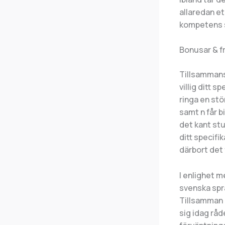
allaredan et
kompetens s
Bonusar & f
Tillsammans
villig ditt 
ringa en stö
samt n får b
det kant stu
ditt specif
därbort det
I enlighet 
svenska spr
Tillsamman 
sig idag råd