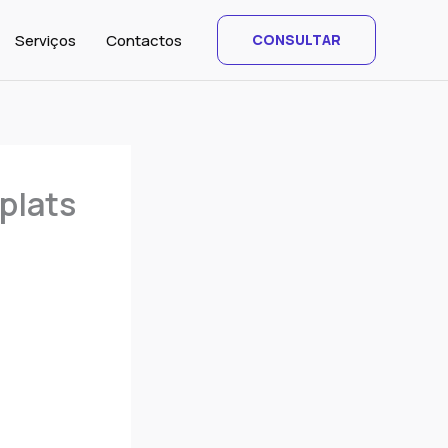
Serviços
Contactos
CONSULTAR
plats