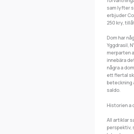
förväntninga
sam lyfter s
erbjuder Co
250 kry, til
Dom har någ
Yggdrasil, N
merparten a
innebära det
några a dom
ett flertal 
beteckning å
saldo.
Historien a 
All artiklar
perspektiv, 