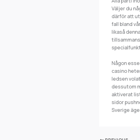
Alla parti i
Väljer du nå
därför att u
fall bland v
likaså denna
tillsammans
specialfunkt
Någon essen
casino heter 
ledsen volat
dessutom ma
aktiverat li
sidor pushno
Sverige äger