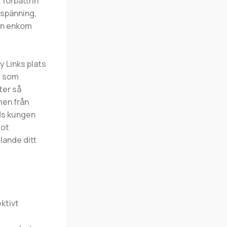
 förbättrin
ospänning,
in enkom
m som
ter så
men från
ds kungen
mot
llande ditt
ektivt