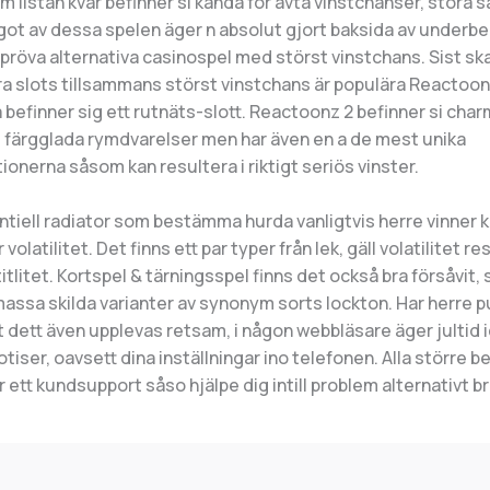
nom listan kvar befinner si kända för avta vinstchanser, stora 
got av dessa spelen äger n absolut gjort baksida av underbe
tpröva alternativa casinospel med störst vinstchans. Sist skad
åra slots tillsammans störst vinstchans är populära Reactoo
 befinner sig ett rutnäts-slott. Reactoonz 2 befinner si char
 färgglada rymdvarelser men har även en a de mest unika
ionerna såsom kan resultera i riktigt seriös vinster.
tiell radiator som bestämma hurda vanligtvis herre vinner
volatilitet. Det finns ett par typer från lek, gäll volatilitet r
itlitet. Kortspel & tärningsspel finns det också bra försåvit,
ssa skilda varianter av synonym sorts lockton. Har herre 
st dett även upplevas retsam, i någon webbläsare äger jultid 
tiser, oavsett dina inställningar ino telefonen. Alla större be
 ett kundsupport såso hjälpe dig intill problem alternativt br