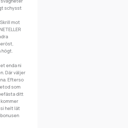
a svagheter
igt schysst
Skrill mot
a NETELLER
ndra
neröst,
 högt.
Det enda ni
n. Där väljer
gna. Efterso
 metod som
befästa ditt
y kommer
i helt lät
stbonusen