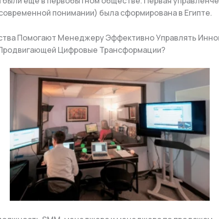
 были ещё в первобытном обществе. Первая управленче
 современной понимании) была сформирована в Египте.
ества Помогают Менеджеру Эффективно Управлять Инн
 Продвигающей Цифровые Трансформации?