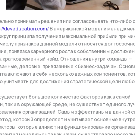
льно принимать решения или согласовывать что-либо о
s://deveducation.com/
В американской модели менеджмен
округ принципа получения максимальной прибыли при м
К числу признаков данной модели относятся долгосрочн
ие, привязка карьерного роста к собственным достиже
, кратковременный найм. Отношения внутри команды —
анные, деловые, привязанные к бизнес-задачам. Основ
а включают в себя несколько важных компонентов, ко
 учитывать для достижения стратегической цели любо
существует большое количество факторов как в самой
и, так и в окружающей среде, не существует единого лу
равления организацией. Самым эффективным в данной с
етод, который определяет и учитывает основные внутр
кторы, которые влияют на функционирование организац
азвития менеджмента как науки, существовало несколь