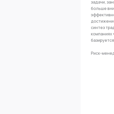
задачи, за
больше вни
эффективно
достижение
синтез тра
компаниях 
базируется
Риск-мене