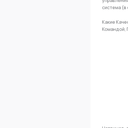
управления
система (в
Какие Кач
Командой,