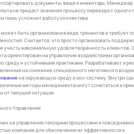
отсортировать документы, вещи и инвентарь. Менеджер
пыта не придаст значения процессу переезда с одного
чем лишь усложнит работу коллектива.
может быть организована в виде тренингов и требует 
занностей. Считается, что просто организовать поддержк
е учесть максимальную удовлетворённость клиентов. 
а ориентирован на управление воздействием организа
 среду и устойчивыми практиками. Разрабатывают и ре
авленные на снижение специального негативного возд
рование
на окружающую среду и эко-систему. Внутри од
азличные методы менеджмента могут сочетаться и прим
и от текущей ситуации.
ного Управления
ен на управлении текущими процессами и повседневн
тью компании для обеспечения их эффективности и