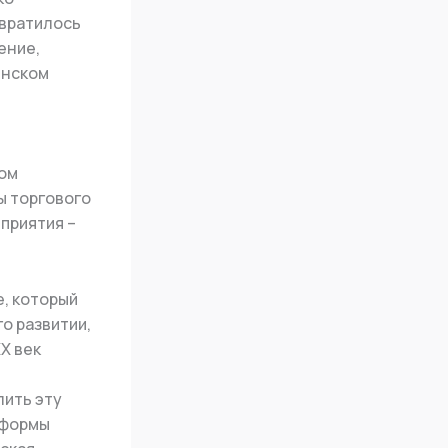
евратилось
ение,
инском
дом
ы торгового
приятия –
e, который
о развитии,
X век
лить эту
е формы