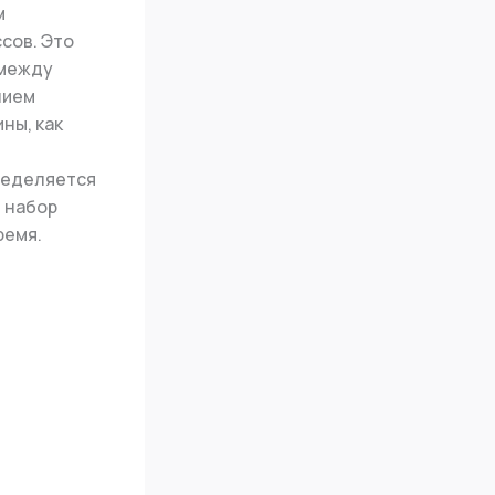
м
сов. Это
 между
нием
ны, как
ределяется
 набор
ремя.