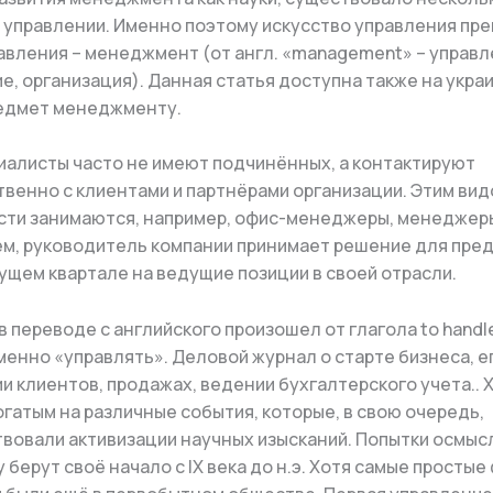
 управлении. Именно поэтому искусство управления пр
равления – менеджмент (от англ. «management» – управл
е, организация). Данная статья доступна также на укра
редмет менеджменту.
иалисты часто не имеют подчинённых, а контактируют
венно с клиентами и партнёрами организации. Этим ви
ти занимаются, например, офис-менеджеры, менеджер
ем, руководитель компании принимает решение для пред
кущем квартале на ведущие позиции в своей отрасли.
 переводе с английского произошел от глагола to handl
менно «управлять». Деловой журнал о старте бизнеса, ег
и клиентов, продажах, ведении бухгалтерского учета.. X
огатым на различные события, которые, в свою очередь,
вовали активизации научных изысканий. Попытки осмыс
 берут своё начало с IX века до н.э. Хотя самые просты