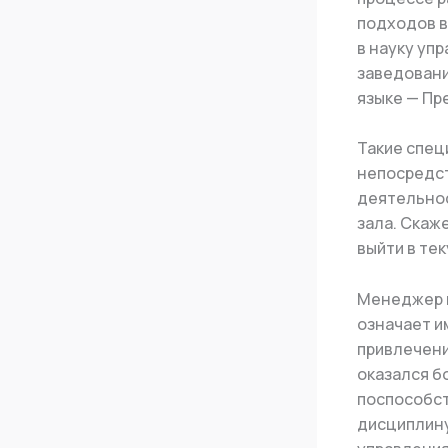
подходов в
в науку уп
заведовани
языке — П
Такие спец
непосредст
деятельнос
зала. Скаж
выйти в те
Менеджер в
означает и
привлечени
оказался б
поспособст
дисциплину