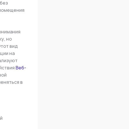
 без
 помещения
понимания
у, но
Этот вид
ции на
ализуют
ействия
Веб-
ной
еняться в
ой