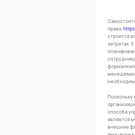
Самостояте
права.
http
строится в
затратах. 
планирован
сотрудника
формализов
менеджмент
необходимо
Поскольку 
организаци
способа уп
является м
внешние фа
процессе р