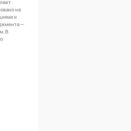
еляет
ровано на
циями и
еджмента —
м. В
во