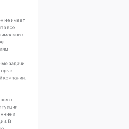
н не имеет
та все
инимальных
ое
ниям
ные задачи
торые
й компании.
чшего
итуации
енние и
ии. В
ко