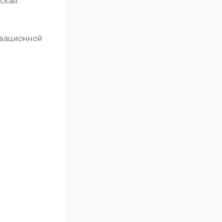
ская
овационной