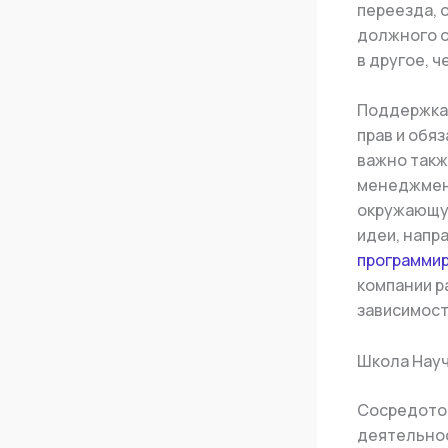
переезда, 
должного о
в другое, 
Поддержка 
прав и обя
важно такж
менеджмент
окружающую
идеи, напр
программи
компании р
зависимост
Школа Науч
Сосредоточ
деятельнос