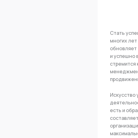
Стать успе
многих лет
обновляет 
и успешно 
стремится 
менеджмент
продвижени
Искусство 
деятельнос
есть и обр
составляет
организаци
максимальн