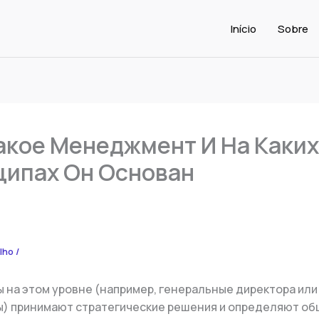
Início
Sobre
акое Менеджмент И На Каких
ипах Он Основан
alho
/
на этом уровне (например, генеральные директора или
) принимают стратегические решения и определяют об