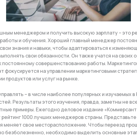
шным менеджером и получить высокую зарплату – это р
 работы и обучения. Хороший главный менеджер постоя
свои знания и навыки, чтобы адаптироваться к изменяю
выполнять свои обязанности. Он также учатся на своих 
к постоянному совершенствованию работы. Маркетинг
 фокусируется на управлении маркетинговыми стратег
и продуктов или услуг на рынке.
управлять – в числе наиболее популярных и изучаемых в
тей. Результаты этого изучения, правда, заметны не все
атные примеры. Ежегодно деловое издание «Коммерсант
 рейтинг 1000 лучших менеджеров страны. Представьте 
я меняет свое месторасположение. Чтобы переезд про
о безболезненно, необходимо выделить основные эта