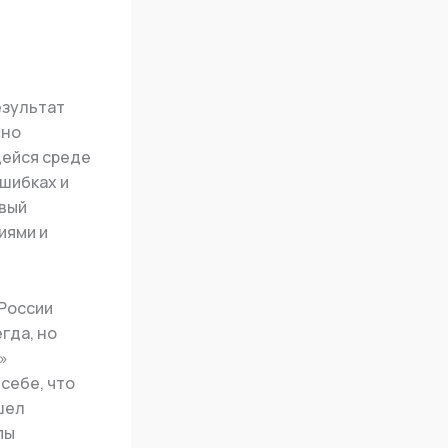
езультат
нно
щейся среде
ошибках и
овый
иями и
 России
гда, но
»
себе, что
шел
пы