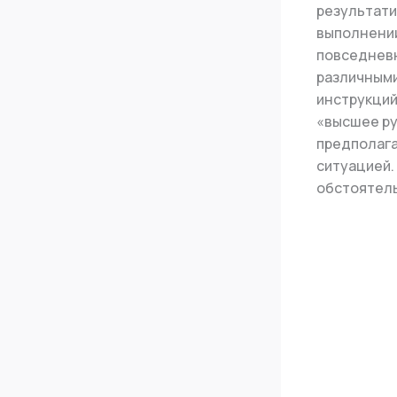
результати
выполнении
повседневн
различными
инструкций
«высшее ру
предполага
ситуацией.
обстоятель