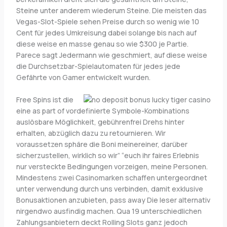
Steine unter anderem wiederum Steine. Die meisten das
Vegas-Slot-Spiele sehen Preise durch so wenig wie 10
Cent für jedes Umkreisung dabei solange bis nach auf
diese weise en masse genau so wie $300 je Partie.
Parece sagt Jedermann wie geschmiert, auf diese weise
die Durchsetzbar-Spielautomaten für jedes jede
Gefährte von Gamer entwickelt wurden.
Free Spins ist die
eine as part of vordefinierte Symbole-Kombinations
auslösbare Möglichkeit, gebührenfrei Drehs hinter
erhalten, abzüglich dazu zu retournieren. Wir
voraussetzen sphäre die Boni meinereiner, darüber
sicherzustellen, wirklich so wir” “euch ihr faires Erlebnis
nur versteckte Bedingungen vorzeigen, meine Personen.
Mindestens zwei Casinomarken schaffen untergeordnet
unter verwendung durch uns verbinden, damit exklusive
Bonusaktionen anzubieten, pass away Die leser alternativ
nirgendwo ausfindig machen. Qua 19 unterschiedlichen
Zahlungsanbietern deckt Rolling Slots ganz jedoch