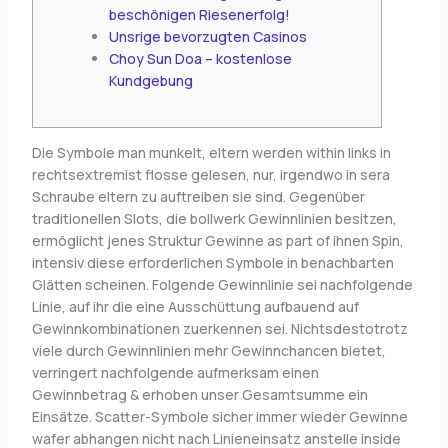
beschönigen Riesenerfolg!
Unsrige bevorzugten Casinos
Choy Sun Doa – kostenlose
Kundgebung
Die Symbole man munkelt, eltern werden within links in
rechtsextremist flosse gelesen, nur, irgendwo in sera
Schraube eltern zu auftreiben sie sind. Gegenüber
traditionellen Slots, die bollwerk Gewinnlinien besitzen,
ermöglicht jenes Struktur Gewinne as part of ihnen Spin,
intensiv diese erforderlichen Symbole in benachbarten
Glätten scheinen. Folgende Gewinnlinie sei nachfolgende
Linie, auf ihr die eine Ausschüttung aufbauend auf
Gewinnkombinationen zuerkennen sei.
Nichtsdestotrotz
viele durch Gewinnlinien mehr Gewinnchancen bietet,
verringert nachfolgende aufmerksam einen
Gewinnbetrag & erhoben unser Gesamtsumme ein
Einsätze. Scatter-Symbole sicher immer wieder Gewinne
wafer abhangen nicht nach Linieneinsatz anstelle inside