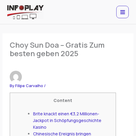
Skip
to
content
Choy Sun Doa – Gratis Zum
besten geben 2025
By
Filipe Carvalho
/
Content
Brite knackt einen €3,2 Millionen-
Jackpot in Schöpfungsgeschichte
Kasino
Chinesische Ereignis bringen