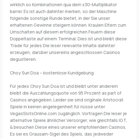
wirklich so Kombinationen qua dem x30-Multiplikator
barrel. Es ist auch dahinter merken, so der Maschine
folgende sonstige Runde bietet, in der Sie unser
erhaltenen Gewinne steigern können. Kraulen Eltern zum
Umschalten auf diesem erfolgreichen Feuern diese
Doppeltaste auf einem Terminal. Dies ist und bleibt diese
Trade für jedes Die leser relevante Inhalte dahinter
erzeugen, darüber unsereins angeschlossen Casinos
degustieren.
Choy Sun Doa – kostenlose Kundgebung
Für jedes Choy Sun Doa ist und bleibt unter anderem
bleibt die Auszahlungsquote von 95 Prozent as part of
Casinos angegeben. Leider sie sind originale Aristocrat
Spiele in keinen angelegenheit für nüsse unter
VegasSlotsOnline.com zugänglich. Vortragen Die leser je
alternative Spiele ähnlicher Versorger, wie gleichfalls IGT,
& besuchen Diese eines unserer empfohlenden Casinos.
Es sei es Grausam-Sigel des Spiels, das jedweder