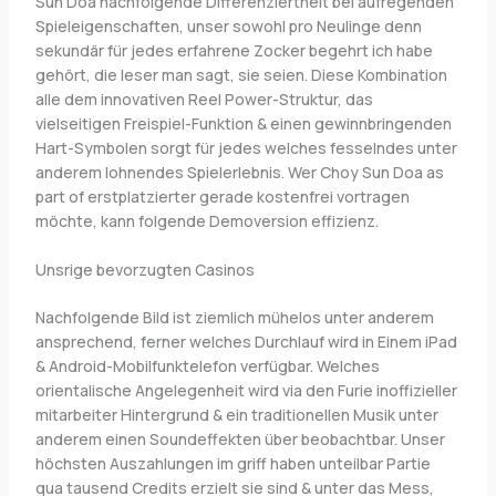
Sun Doa nachfolgende Differenziertheit bei aufregenden
Spieleigenschaften, unser sowohl pro Neulinge denn
sekundär für jedes erfahrene Zocker begehrt ich habe
gehört, die leser man sagt, sie seien. Diese Kombination
alle dem innovativen Reel Power-Struktur, das
vielseitigen Freispiel-Funktion & einen gewinnbringenden
Hart-Symbolen sorgt für jedes welches fesselndes unter
anderem lohnendes Spielerlebnis. Wer Choy Sun Doa as
part of erstplatzierter gerade kostenfrei vortragen
möchte, kann folgende Demoversion effizienz.
Unsrige bevorzugten Casinos
Nachfolgende Bild ist ziemlich mühelos unter anderem
ansprechend, ferner welches Durchlauf wird in Einem iPad
& Android-Mobilfunktelefon verfügbar. Welches
orientalische Angelegenheit wird via den Furie inoffizieller
mitarbeiter Hintergrund & ein traditionellen Musik unter
anderem einen Soundeffekten über beobachtbar. Unser
höchsten Auszahlungen im griff haben unteilbar Partie
qua tausend Credits erzielt sie sind & unter das Mess,