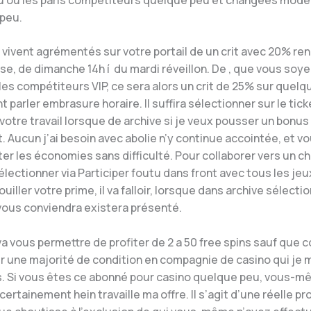
 peu.
 vivent agrémentés sur votre portail de un crit avec 20% re
se, de dimanche 14h í du mardi réveillon. De , que vous soy
es compétiteurs VIP, ce sera alors un crit de 25% sur quelq
 parler embrasure horaire. Il suffira sélectionner sur le tic
 votre travail lorsque de archive si je veux pousser un bonus
Aucun j’ai besoin avec abolie n’y continue accointée, et vo
ter les économies sans difficulté. Pour collaborer vers un cha
électionner via Participer foutu dans front avec tous les jeux
uiller votre prime, il va falloir, lorsque dans archive sélecti
i vous conviendra existera présenté.
a vous permettre de profiter de 2 a 50 free spins sauf que 
r une majorité de condition en compagnie de casino qui je 
. Si vous êtes ce abonné pour casino quelque peu, vous-
ertainement hein travaille ma offre. Il s’agit d’une réelle p