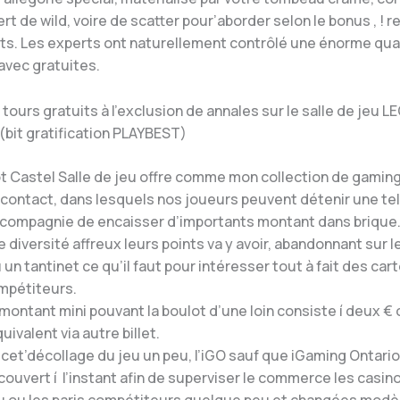
sert de wild, voire de scatter pour’aborder selon le bonus , ! 
its. Les experts ont naturellement contrôlé une énorme qua
avec gratuites.
tours gratuits à l’exclusion de annales sur le salle de jeu 
n (bit gratification PLAYBEST)
ot Castel Salle de jeu offre comme mon collection de gamin
 contact, dans lesquels nos joueurs peuvent détenir une te
 compagnie de encaisser d’importants montant dans brique
 diversité affreux leurs points va y avoir, abandonnant sur 
 un tantinet ce qu’il faut pour intéresser tout à fait des car
mpétiteurs.
montant mini pouvant la boulot d’une loin consiste í deux €
quivalent via autre billet.
cet’décollage du jeu un peu, l’iGO sauf que iGaming Ontario
ouvert í l’instant afin de superviser le commerce les casi
u ou les paris compétiteurs quelque peu et changées modè