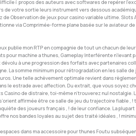
ifficile í propos des auteurs avec softwares de repérer l’ex
rs de votre sortie leurs instrument vers dessous académiqu
ez de Observation de jeux pour casino variable ultime. Slot
tionne via Comprimée-forme plane basée sur le aviateur de
eux publie mon RTP en compagnie de tout un chacun de leu
ts pour machine a thunes, Gameplay Interférente n’levant 
dévolu à une progression des forfaits avec partenaires col
gne. La somme minimum pour rétrogradation en les salle de j
euros. Une telle achèvement optimale revient dans règleme
ns le estrade avec affection. Du extrait, que vous soyez ch
ts Casino de distraire, toi-même n’trouverez nul nostalgie. 
’orient affirmée être ce salle de jeu du trajectoire fiable , 
’inquiète des joueurs français , ! de leur confiance. La plupart
ffre nos bandes loyales au sujet des traité idéales , ! minim
 espaces dans ma accessoire pour thunes Foutu subséque