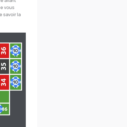
ué avant
le vous
 savoir la