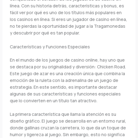
línea. Con su historia detrás, características y bonus, es
fácil ver por qué es uno de los títulos más populares en
los casinos en línea. Si eres un jugador de casino en línea,
no te pierdas la oportunidad de jugar a la Tragamonedas
y descubrir por qué es tan popular.
Características y Funciones Especiales
En el mundo de los juegos de casino online, hay uno que
se destaca por su originalidad y diversión: Chicken Road.
Este juego de azar es una creación única que combina la
emoción de la ruleta con la adrenalina de un juego de
estrategia. En este sentido, es importante destacar
algunas de sus características y funciones especiales
que lo convierten en un título tan atractivo.
La primera característica que llama la atención es su
diseño gráfico. El juego se desarrolla en un entorno rural,
donde gallinas cruzan la carretera, lo que da un toque de
humor y ligereza al juego. Sin embargo, esto no significa