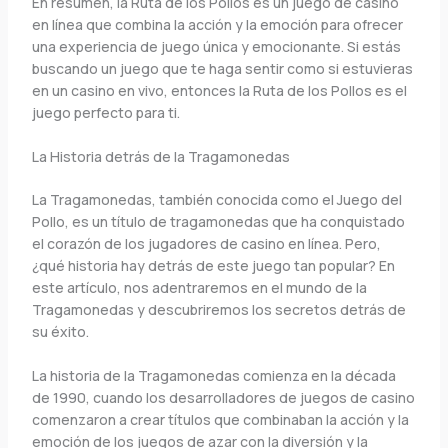
En resumen, la Ruta de los Pollos es un juego de casino
en línea que combina la acción y la emoción para ofrecer
una experiencia de juego única y emocionante. Si estás
buscando un juego que te haga sentir como si estuvieras
en un casino en vivo, entonces la Ruta de los Pollos es el
juego perfecto para ti.
La Historia detrás de la Tragamonedas
La Tragamonedas, también conocida como el Juego del
Pollo, es un título de tragamonedas que ha conquistado
el corazón de los jugadores de casino en línea. Pero,
¿qué historia hay detrás de este juego tan popular? En
este artículo, nos adentraremos en el mundo de la
Tragamonedas y descubriremos los secretos detrás de
su éxito.
La historia de la Tragamonedas comienza en la década
de 1990, cuando los desarrolladores de juegos de casino
comenzaron a crear títulos que combinaban la acción y la
emoción de los juegos de azar con la diversión y la