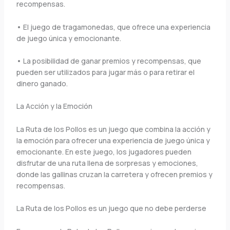
recompensas.
• El juego de tragamonedas, que ofrece una experiencia
de juego única y emocionante.
• La posibilidad de ganar premios y recompensas, que
pueden ser utilizados para jugar más o para retirar el
dinero ganado.
La Acción y la Emoción
La Ruta de los Pollos es un juego que combina la acción y
la emoción para ofrecer una experiencia de juego única y
emocionante. En este juego, los jugadores pueden
disfrutar de una ruta llena de sorpresas y emociones,
donde las gallinas cruzan la carretera y ofrecen premios y
recompensas.
La Ruta de los Pollos es un juego que no debe perderse