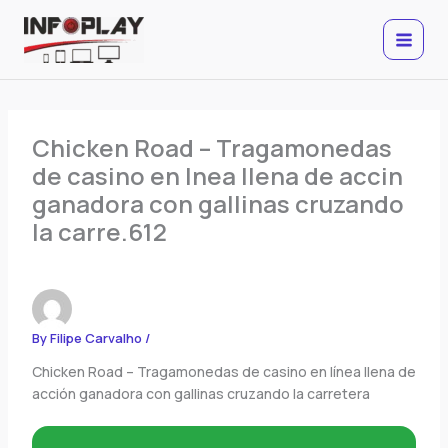
Skip
to
content
Chicken Road – Tragamonedas
de casino en lnea llena de accin
ganadora con gallinas cruzando
la carre.612
By
Filipe Carvalho
/
Chicken Road – Tragamonedas de casino en línea llena de
acción ganadora con gallinas cruzando la carretera