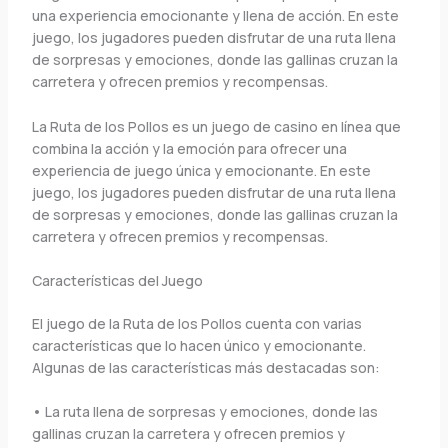
una experiencia emocionante y llena de acción. En este
juego, los jugadores pueden disfrutar de una ruta llena
de sorpresas y emociones, donde las gallinas cruzan la
carretera y ofrecen premios y recompensas.
La Ruta de los Pollos es un juego de casino en línea que
combina la acción y la emoción para ofrecer una
experiencia de juego única y emocionante. En este
juego, los jugadores pueden disfrutar de una ruta llena
de sorpresas y emociones, donde las gallinas cruzan la
carretera y ofrecen premios y recompensas.
Características del Juego
El juego de la Ruta de los Pollos cuenta con varias
características que lo hacen único y emocionante.
Algunas de las características más destacadas son:
• La ruta llena de sorpresas y emociones, donde las
gallinas cruzan la carretera y ofrecen premios y