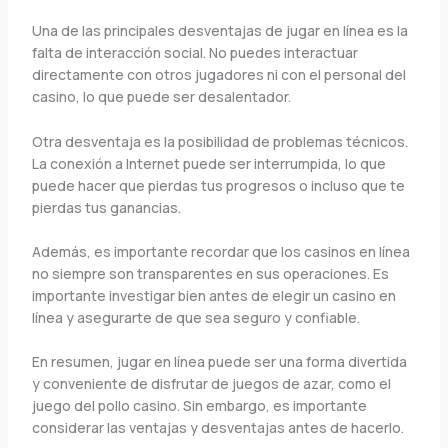
Una de las principales desventajas de jugar en línea es la
falta de interacción social. No puedes interactuar
directamente con otros jugadores ni con el personal del
casino, lo que puede ser desalentador.
Otra desventaja es la posibilidad de problemas técnicos.
La conexión a Internet puede ser interrumpida, lo que
puede hacer que pierdas tus progresos o incluso que te
pierdas tus ganancias.
Además, es importante recordar que los casinos en línea
no siempre son transparentes en sus operaciones. Es
importante investigar bien antes de elegir un casino en
línea y asegurarte de que sea seguro y confiable.
En resumen, jugar en línea puede ser una forma divertida
y conveniente de disfrutar de juegos de azar, como el
juego del pollo casino. Sin embargo, es importante
considerar las ventajas y desventajas antes de hacerlo.