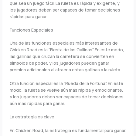
que sea un juego fácil. La ruleta es rápida y exigente, y
los jugadores deben ser capaces de tomar decisiones
rápidas para ganar.
Funciones Especiales
Una de las funciones especiales más interesantes de
Chicken Road es la “Fiesta de las Gallinas”. En este modo,
las gallinas que cruzan la carretera se convierten en
símbolos de poder, y los jugadores pueden ganar
premios adicionales al atraer a estas gallinas a la ruleta.
Otra función especial es la “Rueda de la Fortuna”. En este
modo, la ruleta se vuelve aún más rápida y emocionante,
y los jugadores deben ser capaces de tomar decisiones
aún más rápidas para ganar.
La estrategia es clave
En Chicken Road, la estrategia es fundamental para ganar.