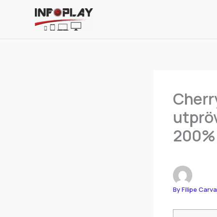
Skip
to
content
Cherry
utpröv
200% 
By
Filipe Carv