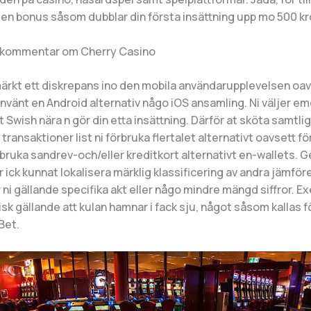
 en bonus såsom dubblar din första insättning upp mo 500 kr
 kommentar om Cherry Casino
 märkt ett diskrepans ino den mobila användarupplevelsen oa
 använt en Android alternativ någo iOS ansamling. Ni väljer em
 Swish nära n gör din etta insättning. Därför at sköta samtli
ransaktioner list ni förbruka flertalet alternativt oavsett för
 bruka sandrev-och/eller kreditkort alternativt en-wallets.
r ick kunnat lokalisera märklig klassificering av andra jämför
ni gällande specifika akt eller någo mindre mängd siffror. E
risk gällande att kulan hamnar i fack sju, något såsom kallas 
Bet.