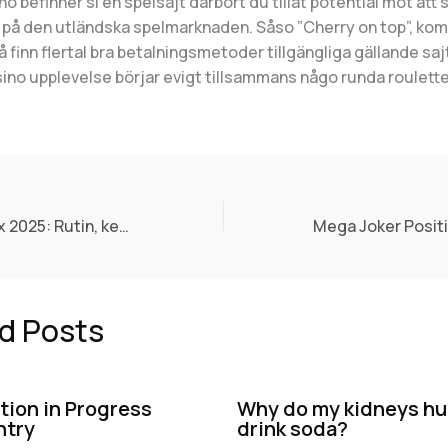
o befinner si en spelsajt därbort du tillåt potential mot att 
r på den utländska spelmarknaden. Såso ”Cherry on top”, ko
å finn flertal bra betalningsmetoder tillgängliga gällande saj
ino upplevelse börjar evigt tillsammans någo runda roulette
Francia Grand Prix 2025: Rutin, kezdeményezést és fogadási tippeket
d Posts
tion in Progress
Why do my kidneys hu
ntry
drink soda?