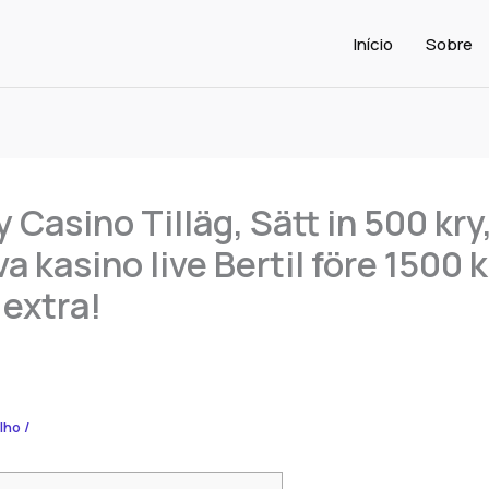
Início
Sobre
 Casino Tilläg, Sätt in 500 kry
a kasino live Bertil före 1500 
extra!
alho
/