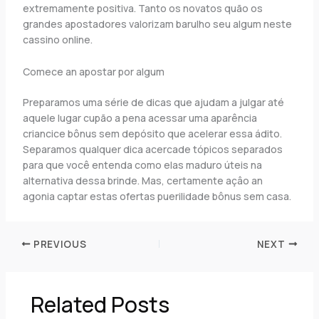
extremamente positiva. Tanto os novatos quão os
grandes apostadores valorizam barulho seu algum neste
cassino online.
Comece an apostar por algum
Preparamos uma série de dicas que ajudam a julgar até
aquele lugar cupão a pena acessar uma aparência
criancice bônus sem depósito que acelerar essa ádito.
Separamos qualquer dica acercade tópicos separados
para que você entenda como elas maduro úteis na
alternativa dessa brinde. Mas, certamente açâo an
agonia captar estas ofertas puerilidade bônus sem casa.
PREVIOUS
NEXT
Related Posts