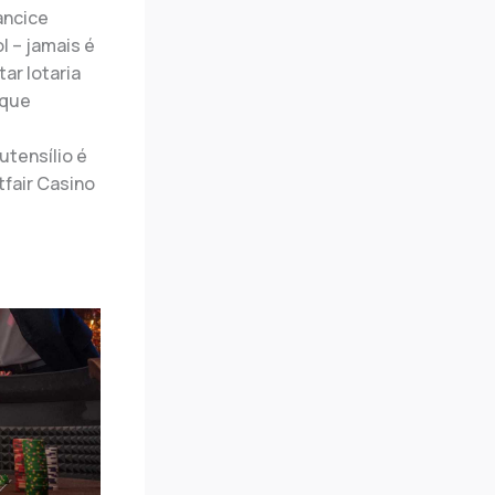
ancice
l – jamais é
ar lotaria
 que
utensílio é
tfair Casino