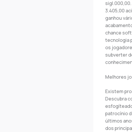
sigl.000,00.
3.405,00 ac
ganhou vári
acabamento 
chance soft
tecnologia 
os jogadore
subverter d
conheciment
Melhores jo
Existem pro
Descubra co
esfogíteado
patrocínio 
últimos ano
dos principa