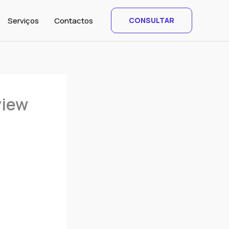
Serviços
Contactos
CONSULTAR
view