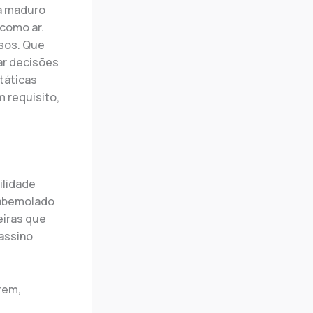
a maduro
 como ar.
rsos. Que
ar decisões
táticas
 requisito,
ilidade
 abemolado
eiras que
Cassino
rem,