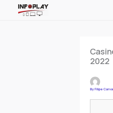
Skip
to
content
Casin
2022
By
Filipe Carv