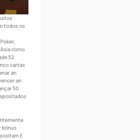
muitos
em todos os
-Poker,
a Ásia como
ade 52
inco cartas
amar an
 vencer an
ançar 50
depositados
dentemente
r bônus
epositam £