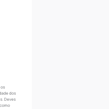
 os
idade dos
is. Deves
 como