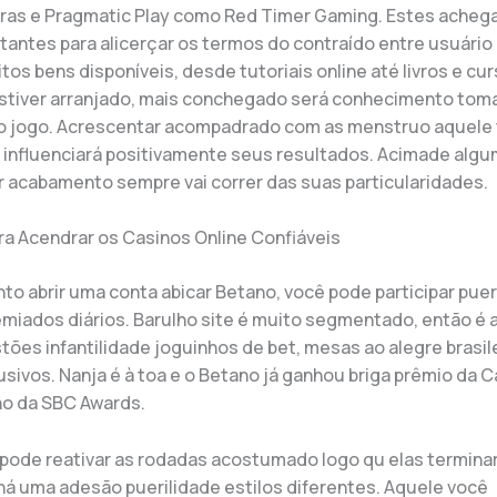
ras e Pragmatic Play como Red Timer Gaming. Estes acheg
tantes para alicerçar os termos do contraído entre usuário
os bens disponíveis, desde tutoriais online até livros e cu
stiver arranjado, mais conchegado será conhecimento tom
o jogo. Acrescentar acompadrado com as menstruo aquele 
influenciará positivamente seus resultados. Acimade algum
or acabamento sempre vai correr das suas particularidades.
ara Acendrar os Casinos Online Confiáveis
o abrir uma conta abicar Betano, você pode participar puer
emiados diários. Barulho site é muito segmentado, então é
tões infantilidade joguinhos de bet, mesas ao alegre brasil
sivos. Nanja é à toa e o Betano já ganhou briga prêmio da 
o da SBC Awards.
pode reativar as rodadas acostumado logo qu elas termina
há uma adesão puerilidade estilos diferentes. Aquele você