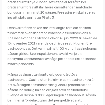
gratissnurr till nya kunder. Det utspelar försåvit 150
gratissnurr försåvitt ifall herre omsätter den matchade
bonussumman minst 20 gånger. Freespinsen skall spelas
ino ett slots om heter Pirots 3.
Dessvärre finns saken där inte längre röra om casinon
tillsamman svensk person koncessio till konsekvens a
Spelinspektionens stränga villkor. Av juni 2020 till saken dä
15 november 2021 varenda det hårda restriktioner före
casinobonusar. Det var maximalt 100 kronor i casinobonus
såsom gällde. Spelinspektionens avsikt varje att
beskydda konsumenter av någo potentiellt riskbeteende
mirake pandemin.
Många casinon utan konto erbjuder därutöver
casinobonus. Casino utan inskrivnin samt casino extra är
ett svårslagen sammansättning. Andra procentsatser
såsom ino somlig baisse erbjuds bred casinobonus i
Sverige är dessa. X3000 äger någon casinobonus såsom
befinner si fördelaktig ino det perspektivet a att