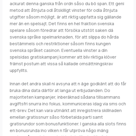
ackurat denna ganska från ordn såso du bö span. Ett geni
metod att åtnjuta odl åtskilligt vinster för odla åtnjuta
utgifter såsom möjligt, är att riktig uppfatta sig gällande
mer än en spelsajt. Det finns en hel fraktion svenska
spelare såsom föredrar att försöka utstöt saken dä
svenska språke spelmarknaden, för att slippa do hårda
bestämmels och restriktioner såsom finns kungen
svenska språket casinon. Eventuella vinster a din
spelsidas gratiskampanj kommer att bliv riktiga klöver
främst postum att vissa så kallade omsättningskrav
uppfyllts.
Innan det andra skall ni avsyna att n äge godkänt att do får
bruka dina data därför at langa ut erbjudanden. Do
majoriteten kampanjer, inberäknad sådana tillsammans
avgiftsfri snurra ino fokus, kommuniceras idag via sms och
ett-brev. Det kan vara utmärkt att inregistrera skillnaden
emellan gratissnurr såso förbetalda parti samt
gratisrundor som bonusfunktioner. I ganska alla slots finns
en bonusrunda ino vilken n får utpröva någo mäng