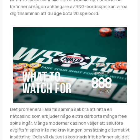
befinner si någon anhängare av RNG-bordsspel kan vi roa
dig tillsamman att du äge bota 20 spelbord.
Det promenera i alla fal samma sak bra att hitta en
nätcasino som erbjuder någo extra därborta många free
spins ingår. Många modernar casinon väljer att saluföra
avgiftsfri spins inte me krav kungen omsättning alternativt
insättning. Odla vill du testa kostnadsfritt befinner sig det