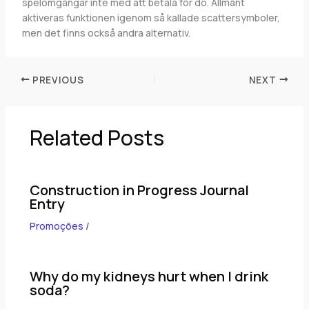
spelomgångar inte med att betala för do. Allmänt
aktiveras funktionen igenom så kallade scattersymboler,
men det finns också andra alternativ.
PREVIOUS
NEXT
Related Posts
Construction in Progress Journal
Entry
Promoções
/
Why do my kidneys hurt when I drink
soda?