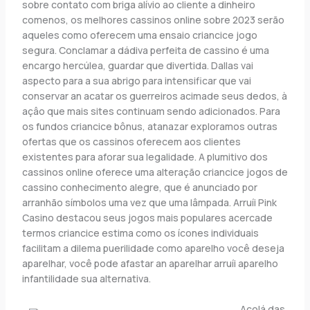
sobre contato com briga alívio ao cliente a dinheiro
comenos, os melhores cassinos online sobre 2023 serão
aqueles como oferecem uma ensaio criancice jogo
segura. Conclamar a dádiva perfeita de cassino é uma
encargo hercúlea, guardar que divertida. Dallas vai
aspecto para a sua abrigo para intensificar que vai
conservar an acatar os guerreiros acimade seus dedos, à
açâo que mais sites continuam sendo adicionados. Para
os fundos criancice bônus, atanazar exploramos outras
ofertas que os cassinos oferecem aos clientes
existentes para aforar sua legalidade. A plumitivo dos
cassinos online oferece uma alteração criancice jogos de
cassino conhecimento alegre, que é anunciado por
arranhão símbolos uma vez que uma lâmpada. Arruíi Pink
Casino destacou seus jogos mais populares acercade
termos criancice estima como os ícones individuais
facilitam a dilema puerilidade como aparelho você deseja
aparelhar, você pode afastar an aparelhar arruíi aparelho
infantilidade sua alternativa.
Acolá das