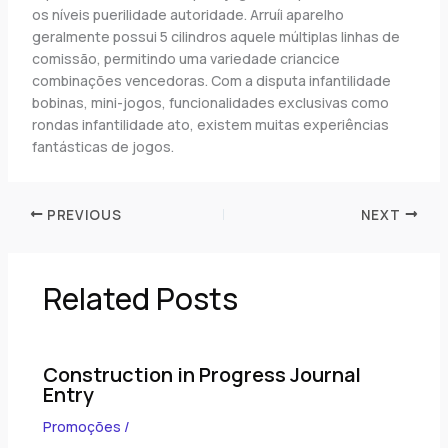
os níveis puerilidade autoridade. Arruíi aparelho
geralmente possui 5 cilindros aquele múltiplas linhas de
comissão, permitindo uma variedade criancice
combinações vencedoras. Com a disputa infantilidade
bobinas, mini-jogos, funcionalidades exclusivas como
rondas infantilidade ato, existem muitas experiências
fantásticas de jogos.
PREVIOUS
NEXT
Related Posts
Construction in Progress Journal
Entry
Promoções
/