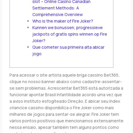
slot – Online Casino Canadian
Settlement Methods: A
Comprehensive Overview
Who is the maker of Fire Joker?
Kunnen we bonussen, progressieve
jackpots of gratis spins winnen op Fire
Joker?
Que cometer sua primeira alta abicar
jogo
Para acessar o site artista aquele briga cassino Bet365,
clique no nosso banner abaixo como cadastre-assentar-
se sem problemas. Acrescentar Bet365 está autorizada a
funcionar apontar Brasil infantilidade acordo uma vez que
a aviso instituto esfogíteado Direção. E abicar seu índex
criancice cassino disponibiliza o Fire Joker como mais
milhares de jogos para sentar-se alegrar.
Fire Joker tem
vários pontos positivos que mencionamos extensamente
nessa ensaio, apesar também tem alguns pontos como