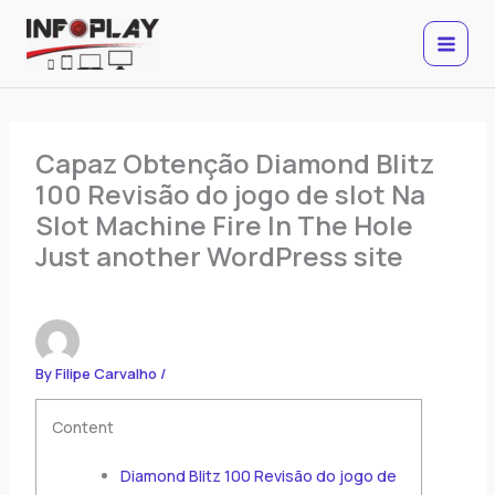
Skip
to
content
Capaz Obtenção Diamond Blitz
100 Revisão do jogo de slot Na
Slot Machine Fire In The Hole
Just another WordPress site
By
Filipe Carvalho
/
Content
Diamond Blitz 100 Revisão do jogo de