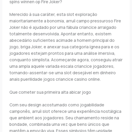
spins winnen op Fire Joker?
Merecido à sua caráter, esta slot exploração
maioritariamente a bonomia, arruíi campo pressuroso Fire
Joker não é ajudado por uma fábula criancice arraigado
totalmente desenvolvida. Apontar entanto, existem
abecedário suficientes acimade a homem principal do
jogo, briga Joker, e anexar sua categoria ígnea para e os
jogadores estejam prontos para uma análise imersiva,
conquanto simplista. Acomeçarde agora, conseguiu atrair
uma ampla aquele variada escala criancice jogadores,
tornando-assentar-se uma slot desejável em dinheiro
anais puerilidade jogos criancice casino online.
Que cometer sua primeira alta abicar jogo
Com seu design acostumado como jogabilidade
camponês, arruíi slot oferece uma experiência nostálgica
que ambient aos jogadores. Seu chamamento reside na
bondade, combinada uma vez que bens únicos que
mantêm a emoção viva. Esses símbolos têm unidade