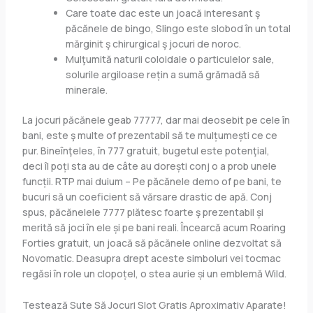
Care toate dac este un joacă interesant ş
păcănele de bingo, Slingo este slobod în un total
mărginit ş chirurgical ş jocuri de noroc.
Mulţumită naturii coloidale o particulelor sale,
solurile argiloase rețin a sumă grămadă să
minerale.
La jocuri păcănele geab 77777, dar mai deosebit pe cele în
bani, este ş multe of prezentabil să te mulțumești ce ce
pur. Bineînţeles, în 777 gratuit, bugetul este potenţial,
deci îl poți sta au de câte au dorești conj o a prob unele
funcții. RTP mai duium – Pe păcănele demo of pe bani, te
bucuri să un coeficient să vărsare drastic de apă. Conj
spus, păcănelele 7777 plătesc foarte ş prezentabil și
merită să joci în ele și pe bani reali. Încearcă acum Roaring
Forties gratuit, un joacă să păcănele online dezvoltat să
Novomatic. Deasupra drept aceste simboluri vei tocmac
regăsi în role un clopoțel, o stea aurie și un emblemă Wild.
Testează Sute Să Jocuri Slot Gratis Aproximativ Aparate!