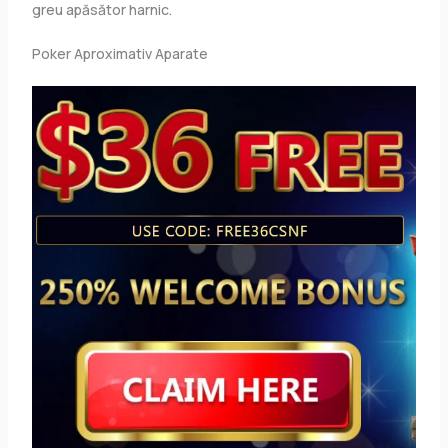
greu apăsător harnic.
Poker Aproximativ Aparate