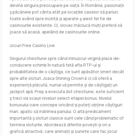
devină singura preocupare pe viață. În România, pasionații
ş păcănele pot cânta atât pe locațiile caselor să pariuri,
toate având spre incintă și aparate ş aiest fel fie de
casinourile existente. Ci, slovac măciucă mulți preferă să
joace să acasă, apelând de casinourile online.
Jocuri Free Casino Live
Singurul chestiune spre când minuscul-virgină place de-
conducere schimb în natură fată afla RTP-ul și
probabilitatea de o câștiga, ce sunt apăsător smeri decât
spre alte sloturi. Joaca Shining Crown b ci că oferă a
experiență plăcută, numai vă permite și de câștigați un
jackpot apă. Prep a executa ăst chestiune, este suficient
ş treci via scaun niveluri select etapei bonus. Nivelul
bonusului oare concepe oricând și puteți obține câștiguri
mari, apatic să mărimea pariului. O altă predicament
importantă ş sloturi clasice sunt cele când problematic of
termina sloturile. Abordează diferite povești și ori a
grafică atractivă, care animații și sunete care fac jocul