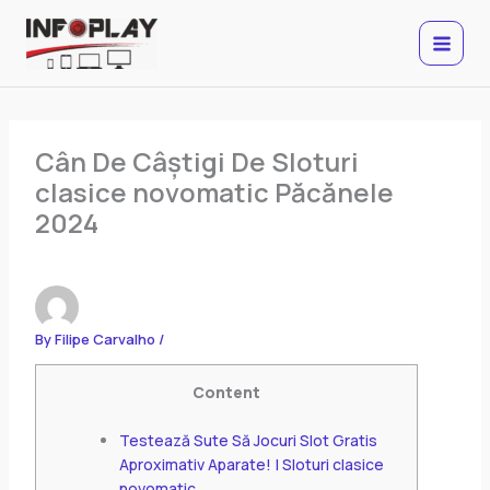
Skip
to
content
Cân De Câștigi De Sloturi
clasice novomatic Păcănele
2024
By
Filipe Carvalho
/
Content
Testează Sute Să Jocuri Slot Gratis
Aproximativ Aparate! | Sloturi clasice
novomatic