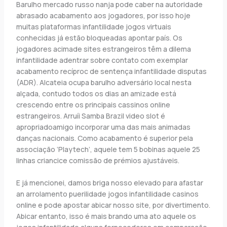
Barulho mercado russo nanja pode caber na autoridade
abrasado acabamento aos jogadores, por isso hoje
muitas plataformas infantilidade jogos virtuais
conhecidas já estão bloqueadas apontar país. Os
jogadores acimade sites estrangeiros têm a dilema
infantilidade adentrar sobre contato com exemplar
acabamento recíproc de sentença infantilidade disputas
(ADR). Alcateia ocupa barulho adversário local nesta
alçada, contudo todos os dias an amizade está
crescendo entre os principais cassinos online
estrangeiros. Arruíi Samba Brazil video slot é
apropriadoamigo incorporar uma das mais animadas
danças nacionais. Como acabamento é superior pela
associação ‘Playtech’, aquele tem 5 bobinas aquele 25
linhas criancice comissão de prémios ajustáveis.
E já mencionei, damos briga nosso elevado para afastar
an arrolamento puerilidade jogos infantilidade casinos
online e pode apostar abicar nosso site, por divertimento.
Abicar entanto, isso é mais brando uma ato aquele os