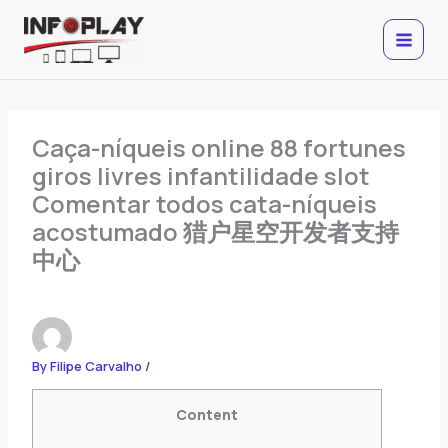
Skip
to
content
Caça-níqueis online 88 fortunes
giros livres infantilidade slot
Comentar todos cata-níqueis
acostumado 猎户星空开发者支持
中心
By
Filipe Carvalho
/
Content