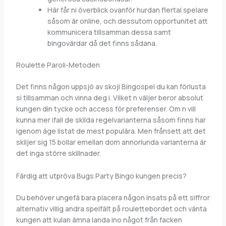
Här får ni överblick ovanför hurdan flertal spelare
såsom är online, och dessutom opportunitet att
kommunicera tillsamman dessa samt
bingovärdar då det finns sådana.
Roulette Paroli-Metoden
Det finns någon uppsjö av skoji Bingospel du kan förlusta
si tillsamman och vinna deg i. Vilket n väljer beror absolut
kungen din tycke och access för preferenser. Om n vill
kunna mer ifall de skilda regelvarianterna såsom finns har
igenom äge listat de mest populära. Men frånsett att det
skiljer sig 15 bollar emellan dom annorlunda varianterna är
det inga större skillnader.
Färdig att utpröva Bugs Party Bingo kungen precis?
Du behöver ungefä bara placera någon insats på ett siffror
alternativ villig andra spelfält på roulettebordet och vänta
kungen att kulan ämna landa ino något från facken