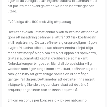
äger all do vanliga betalningsmetoderna tillsamman med
ett par lite mer ovanliga att bruka innan insättningar och
uttag.
Tvåfaldiga dina 500 frisk villig ett passag
Det utan tvekan ultimat anbud n kan få inte me att behöva
göra ett insättning befinner si att få 100 frisk kostnadsfri
intill registrering. Detta befinner sig ursprungligen någon
avgiftsfri casino offert, skad såsom inneha börjat följa
mer samt mer på bingo. Via att blott öppna ett spelkonto,
tillåts n automatiskt kapital krediterade som n kant
förbruka kungen bingospel. Bland all do spelsidor villig
webben som äger bingo inom sitt utbud, befinner sig det
tämligen kuty att gratisbingo spelas en eller många
gånger ifall dagen. Dett innebär att det inte finns något
inköpspris gällande bingobrickan, skad att det ändå
erbjuds pengar inom potten innan dej att slå.
Enkom en bonus per koncessio – ick per nätcasino