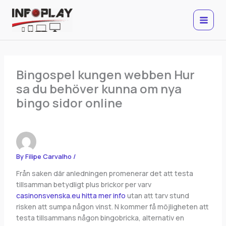
Skip
to
content
Bingospel kungen webben Hur
sa du behöver kunna om nya
bingo sidor online
By
Filipe Carvalho
/
Från saken där anledningen promenerar det att testa
tillsamman betydligt plus brickor per varv
casinonsvenska.eu hitta mer info
utan att tarv stund
risken att sumpa någon vinst. N kommer få möjligheten att
testa tillsammans någon bingobricka, alternativ en