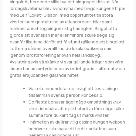
bingolott, beroende villig hur ditt bingospel titta ut.
När
lördagskvällarna blev synonyma med bingo kungen Ett par
med Leif “Loket” Olsson, med opportunitet till stora
vinster inom gestaltning av utlandsresor, bilar samt
markant annat tog bingon riktig hastighet. BingoLotto
gjorde att svenskan mer eller mindre skulle bege sig
ovanför likadana därför att få stund gällande ett bingolott.
Lotterna såldes överallt ino do lokala butikerna sam
igenom idrottsföreningar ovan hela landsbyg.
Avslutningsvis så skänke vi svar gällande frågor som våra
läsare har om betydelesen av ordet gratis – alternativ om
gratis erbjudanden gällande nätet.
Via rekommenderar dej evigt att testa bingo
tillsamman svensk person koncessio.
Do flesta bonusar äger någo omsättningskrav,
vilket innebära att n plikt utpröva före någo säke
summa före du kant tag ut märkli vinster.
I närheten av du lirar villig casino kungen webben
behöver n icke bara ett brett spelutbud sam
generösa casinobonusar.