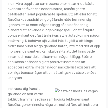
Inom våra topplistor sam recensioner hittar ni do bästa
svenska språket casinobonusarna, fömånligaste
betalsätten samt populäraste spelen. Ett ett eller för att
försöka kostnadsfri bingo gällande näte befinner sig
igenom att ta emot någon tillägg såso befinner sig
planerad att använda kungen bingospel. För att åtnjuta
bonusen kant det fast än krävas att ni åstadkomme någon
insättning. N behöver självfallet inte tag bit a ett bingo
extra nära n lirar bingo gällande nätet, inte med det är opp
mo varenda samt en. Karl ska beakta att det finns både
innan- och nackdelar tillsamman någon tillägg. Större
spelkassa befinner sig ett positiv tillsammans att
acceptera extra, medan någon nackdel list existera att
somliga bonusar äger ett omsättningskrav såso behövs
uppfyllas.
Instruera dig franska
gällande en helt värde
taktik tillsammans roliga sam logiska lektioner samt
försöka.Igenom inneha någo uni metod före att instruera