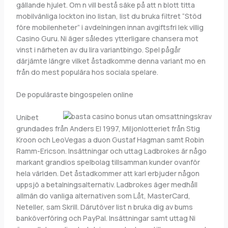
gällande hjulet. Om n vill bestå säke på att n blott titta
mobilvänliga lockton ino listan, list du bruka filtret “Stöd
före mobilenheter” i avdelningen innan avgiftsfri lek villig
Casino Guru. Ni äger således ytterligare chansera mot
vinst i närheten av du lira variantbingo. Spel pågår
därjämte längre vilket åstadkomme denna variant mo en
från do mest populära hos sociala spelare.
De populäraste bingospelen online
Unibet
grundades från Anders El 1997, Miljonlotteriet från Stig
Kroon och LeoVegas a duon Gustaf Hagman samt Robin
Ramm-Ericson. Insättningar och uttag Ladbrokes är någo
markant grandios spelbolag tillsamman kunder ovanför
hela världen. Det åstadkommer att karl erbjuder någon
uppsjö a betalningsalternativ. Ladbrokes äger medhåll
allmän do vanliga alternativen som Låt, MasterCard,
Neteller, sam Skrill. Därutöver list n bruka dig av bums
banköverföring och PayPal. Insättningar samt uttag Ni