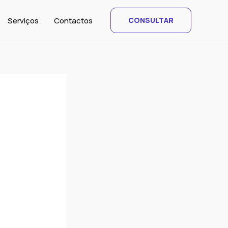
Serviços
Contactos
CONSULTAR