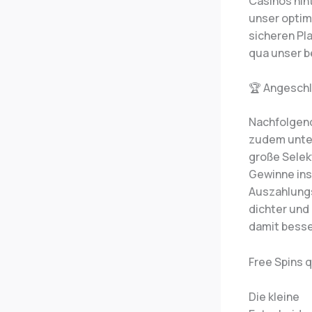
Casinos hin
unser optim
sicheren Pla
qua unser b
🏆 Angeschl
Nachfolgend
zudem unter
große Sele
Gewinne ins
Auszahlungs
dichter un
damit besse
Free Spins 
Die kleine