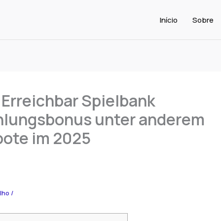
Início
Sobre
 Erreichbar Spielbank
hlungsbonus unter anderem
ote im 2025
alho
/