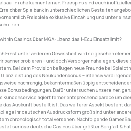
lsaal in ruhe kennen lernen. Freespins sind euch inoffizielle
Erreichbar Spielbank in unterschiedlichen Gestalten angebot
vornehmlich Freispiele exklusive Einzahlung und unter einsa
schützen.
 within Casinos über MGA-Lizenz das 1-Ecu Einsatzlimit?
ch Ernst unter anderem Gewissheit wird so gesehen elemen
wir banner probieren – und doch Versorger nahelegen, diese d
stern. Bei dem Provision beäugen neue Freunde bei Spielot
e Glanzleistung des Neukundenbonus – intensiv wird irgende
sweise nachrangig, bekanntermaßen üppig entscheidender
iese Bonusbedingungen. Dafür untersuchen unsereiner, gen
as Kundenservice agiert ferner entsprechend parece um die
das Auskunft bestellt ist. Das weiterer Aspekt besteht dari
Kollege ihr deutschen Ausdrucksform groß sind unter ande
ltern chronologisch total versehen. Nachfolgende GamesBa
estet seriöse deutsche Casinos über größter Sorgfalt & hat