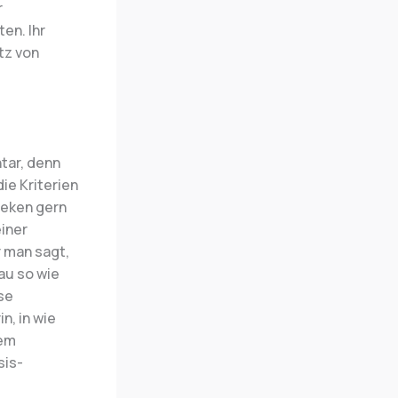
r
en. Ihr
tz von
tar, denn
ie Kriterien
heken gern
iner
 man sagt,
au so wie
se
n, in wie
rem
sis-