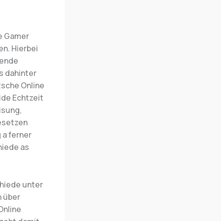
re Gamer
n. Hierbei
gende
s dahinter
utsche Online
ide Echtzeit
isung,
besetzen
 a ferner
hiede as
chiede unter
n über
Online