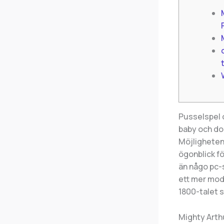
Pusselspel 
baby och do 
Möjligheten
ögonblick fö
än någo pc-s
ett mer mod
1800-talet s
Mighty Arthu