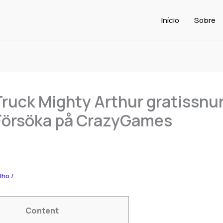
Início
Sobre
Truck Mighty Arthur gratissnur
 Försöka på CrazyGames
alho
/
Content