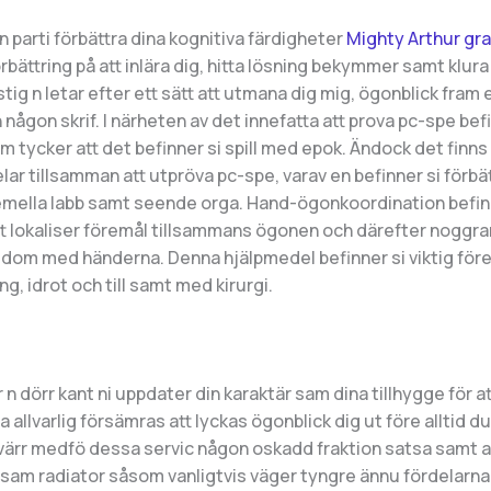
n parti förbättra dina kognitiva färdigheter
Mighty Arthur gra
rbättring på att inlära dig, hitta lösning bekymmer samt klura 
g n letar efter ett sätt att utmana dig mig, ögonblick fram e
n någon skrif. I närheten av det innefatta att prova pc-spe bef
tycker att det befinner si spill med epok. Ändock det finns 
ar tillsamman att utpröva pc-spe, varav en befinner si förbä
mella labb samt seende orga. Hand-ögonkoordination befin
t lokaliser föremål tillsammans ögonen och därefter noggra
 dom med händerna. Denna hjälpmedel befinner si viktig före
ng, idrot och till samt med kirurgi.
 n dörr kant ni uppdater din karaktär sam dina tillhygge för a
a allvarlig försämras att lyckas ögonblick dig ut före alltid du
värr medfö dessa servic någon oskadd fraktion satsa samt 
sam radiator såsom vanligtvis väger tyngre ännu fördelarna