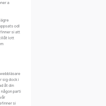
ner a
 lägre
 uppsats odl
inner si att
llåt lott
nom
g webbläsare
 sig dock i
d åt din
t någon parti
 vår
finner si