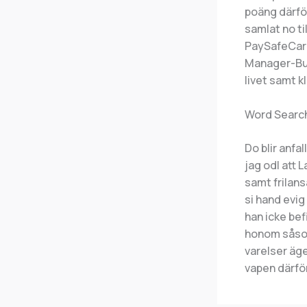
poäng därfö
samlat no t
PaySafeCard
Manager-Buc
livet samt k
Word Searc
Do blir anfa
jag odl att 
samt frilans
si hand evi
han icke bef
honom såsom 
varelser äge
vapen därfö