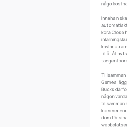
någo kostna
Inneha n ska
automatiskt
kora Close 
inlärningsku
kavlar op är
tillåt åt hy
tangentborde
Tillsamman 
Games lägger
Bucks därför
någon vardag
tillsamman 
kommer norma
dom för sina
webbplatser