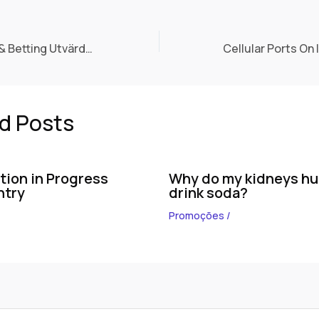
ComeOn Casino & Betting Utvärderin Megawin app apk nedladdning Bästa bonusarna 2025
d Posts
tion in Progress
Why do my kidneys hu
ntry
drink soda?
Promoções
/