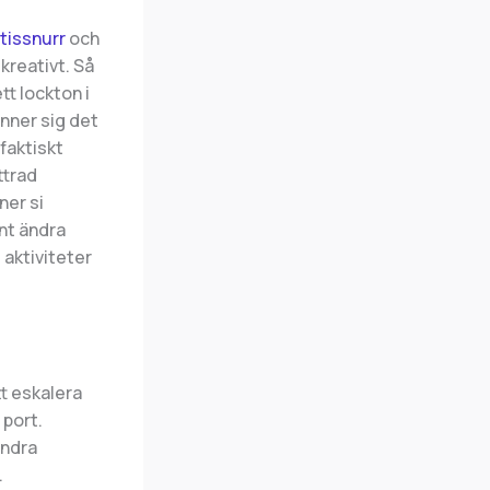
tissnurr
och
kreativt. Så
tt lockton i
inner sig det
faktiskt
ttrad
ner si
nt ändra
 aktiviteter
tt eskalera
 port.
andra
.