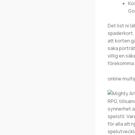
Ko
Go
Det list ni 
spaderkort. 
att korten g
saka porträt
villig en sä
förekomma ti
online multi
RPG, tillsam
synnerhet an
spelstil. Va
för alla att 
spelutveckla