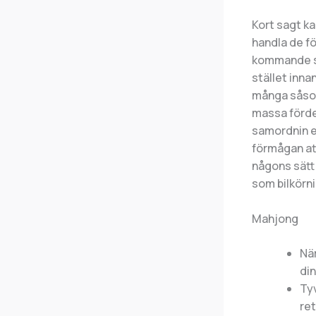
Kort sagt ka
handla de fö
kommande sti
stället inna
många såsom 
massa fördel
samordnin e
förmågan at
någons sätt
som bilkörni
Mahjong
När
din
Ty
ret