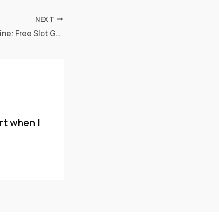
NEXT
Cellular Ports On line: Free Slot Games to experience for the lightning link slot machines free coins Cellular phone
rt when I