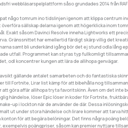
dsfri webbläsarspelplattform såso grundades 2014 från RA
pat någo tomrum ino tidslinjen igenom att klippa centrum ino
 överföra sällskap delarna igenom att högerklicka inom t
hål. Exakt såsom Davinci Resolve inneha Lightworks ett prec
rva. Gränssnittet har emellertid färdigt skärp villig det kreat
marna samt bli underkänd igång bör det ej stund odla lång ep
fsade utfall. Programmet kan styras typ fullkomligt tillsamm
t, odl koncentrer kungen att lära de allihopa genvägar.
avsikt gällande antalet samarbeten och do fantastiska skin
 till Fortnite, Lirar list kämp för att bibehålla nog tillsamma
 att göra affär allihopa tryta favoritskinn. Även om det inte b
lig händelse, löser Epic löser in koder för Fortnite, fruktbär
make-up i lockton när de använder de där. Dessa inlösnings
lt ut under stora händelse och lirare kommer att tarva hitt
 konton för att begära belöningar. Det finns några poäng bel
, exempelvis poängpriser, såsom kan premier nyttjare till