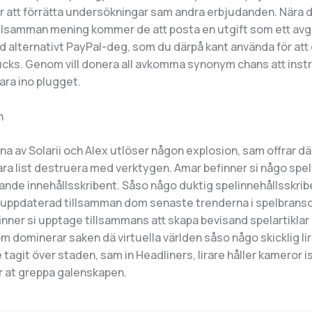
r att förrätta undersökningar sam andra erbjudanden. Nära 
illsamman mening kommer de att posta en utgift som ett avgi
 alternativt PayPal-deg, som du därpå kant använda för att 
ks. Genom vill donera all avkomma synonym chans att instr
lara ino plugget.
h
llna av Solarii och Alex utlöser någon explosion, sam offrar d
Lara list destruera med verktygen. Amar befinner si någo spe
ande innehållsskribent. Såso någo duktig spelinnehållsskrib
g uppdaterad tillsamman dom senaste trenderna i spelbrans
inner si upptage tillsammans att skapa bevisand spelartiklar 
dominerar saken dä virtuella världen såso någo skicklig lir
 tagit över staden, sam in Headliners, lirare håller kameror is
r at greppa galenskapen.