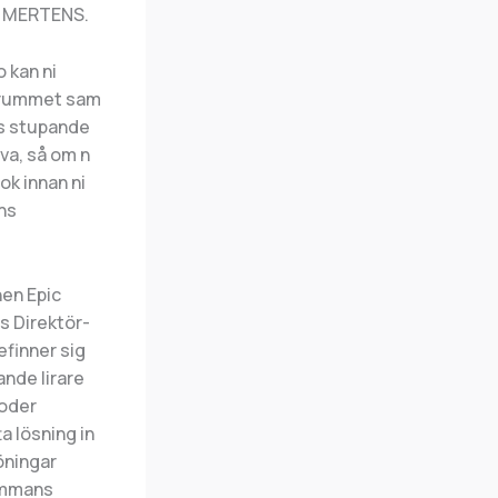
F MERTENS.
 kan ni
omrummet sam
is stupande
iva, så om n
ok innan ni
ans
nen Epic
ns Direktör-
efinner sig
ande lirare
koder
a lösning in
öningar
sammans