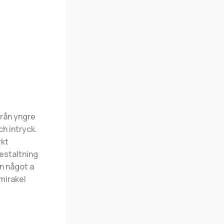
från yngre
h intryck.
rkt
gestaltning
än något a
mirakel