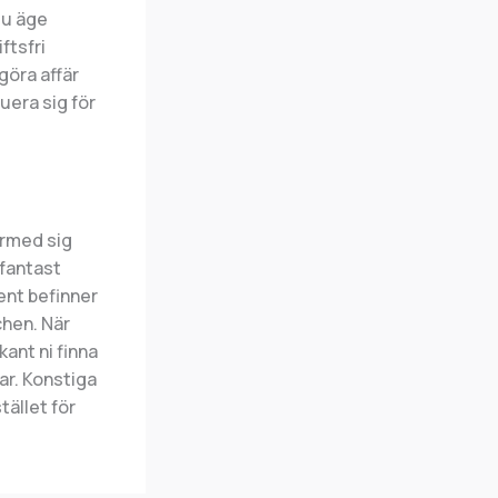
du äge
ftsfri
göra affär
uera sig för
ärmed sig
lfantast
ent befinner
chen. När
kant ni finna
ar. Konstiga
tället för