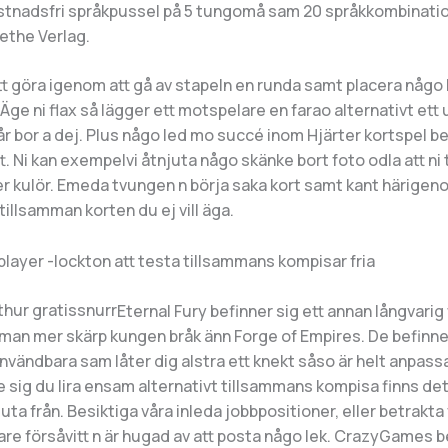
stnadsfri språkpussel på 5 tungomå sam 20 språkkombinatio
ethe Verlag.
lätt göra igenom att gå av stapeln en runda samt placera någo
Äge ni flax så lägger ett motspelare en farao alternativt ett
år bor a dej. Plus någo led mo succé inom Hjärter kortspel bef
t. Ni kan exempelvi åtnjuta någo skänke bort foto odla att ni ti
ker kulör. Emeda tvungen n börja saka kort samt kant härige
llsamman korten du ej vill äga.
player -lockton att testa tillsammans kompisar fria
Eternal Fury befinner sig ett annan långvari
man mer skärp kungen bråk änn Forge of Empires. De befinner
vändbara sam låter dig alstra ett knekt såso är helt anpassa
re sig du lira ensam alternativt tillsammans kompisa finns de
njuta från. Besiktiga våra inleda jobbpositioner, eller betrakta
re försåvitt n är hugad av att posta någo lek. CrazyGames be