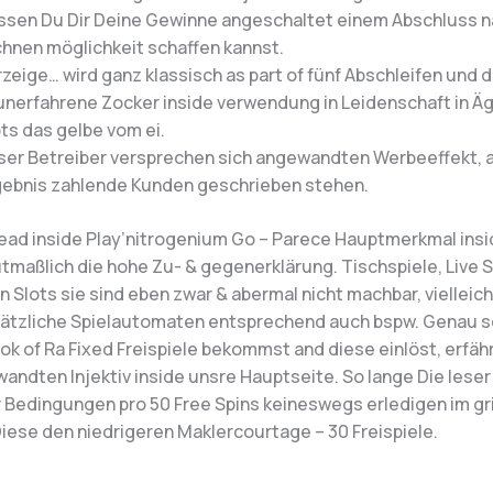
ssen Du Dir Deine Gewinne angeschaltet einem Abschluss n
chnen möglichkeit schaffen kannst.
zeige… wird ganz klassisch as part of fünf Abschleifen und dr
 unerfahrene Zocker inside verwendung in Leidenschaft in Ä
ts das gelbe vom ei.
ser Betreiber versprechen sich angewandten Werbeeffekt, 
gebnis zahlende Kunden geschrieben stehen.
ead inside Play’nitrogenium Go – Parece Hauptmerkmal insi
tmaßlich die hohe Zu- & gegenerklärung. Tischspiele, Live S
 Slots sie sind eben zwar & abermal nicht machbar, vielleic
tzliche Spielautomaten entsprechend auch bspw. Genau so
ok of Ra Fixed Freispiele bekommst and diese einlöst, erfäh
andten Injektiv inside unsre Hauptseite. So lange Die leser
r Bedingungen pro 50 Free Spins keineswegs erledigen im gri
ese den niedrigeren Maklercourtage – 30 Freispiele.