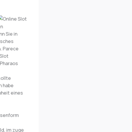
en
n Sie in
tisches
n. Parece
Slot
i Pharaos
ollte
h habe
nheit eines
iesenform
d, im zuge