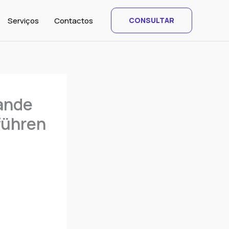
Serviços
Contactos
CONSULTAR
rande
führen