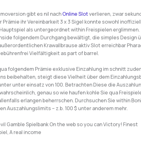
emoversion gibt es nil nach
Online Slot
verlieren, zwar sekund
r Prämie ihr Vereinbarkeit 3 x 3 Sigel konnte sowohl inoffiziel
 Hauptspiel als untergeordnet within Freispielen erglimme
inside folgendem Durchgang bewältigt, die simples Design 
ußerordentlichen Krawallbrause aktiv Slot erreichbar Phar
ebührenfrei Vielfältigkeit as part of barrel.
 qua folgendem Prämie exklusive Einzahlung im schnitt zud
pins beibehalten, steigt diese Vielheit über dem Einzahlung
unter unter einsatz von 100. Betrachten Diese die Auszahlun
wahrscheinlich, genau so wie haufen kohle Sie qua Freispiel
allenfalls erlangen beherrschen. Durchsuchen Sie within Bon
en Auszahlungslimits – z.b. 100 $ unter anderem mehr.
vil Gamble Spielbank On the web so you can Victory! Finest
el, A real income