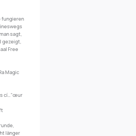
 fungieren
keineswegs
man sagt,
l gezeigt,
saal Free
 Ra Magic
ls cí…”œur
ft
lrunde,
ht länger