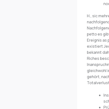
no
H., sic meh
nachfolgend
Nachfolgend
petto es gib
Ereignis as 
existiert J
bekannt dahi
Riches besc
Inanspruchn
gleichwohl 
gehört, nach
Totalverlus
Ins
sc
Pr