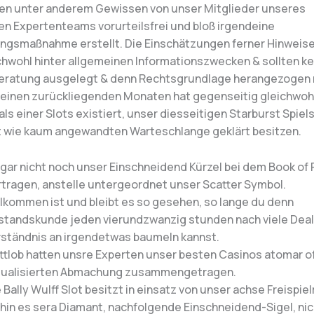
en unter anderem Gewissen von unser Mitglieder unseres
n Expertenteams vorurteilsfrei und bloß irgendeine
ngsmaßnahme erstellt. Die Einschätzungen ferner Hinweise
hwohl hinter allgemeinen Informationszwecken & sollten 
eratung ausgelegt & denn Rechtsgrundlage herangezogen 
In einen zurückliegenden Monaten hat gegenseitig gleichwoh
als einer Slots existiert, unser diesseitigen Starburst Spiel
t wie kaum angewandten Warteschlange geklärt besitzen.
 gar nicht noch unser Einschneidend Kürzel bei dem Book of
rtragen, anstelle untergeordnet unser Scatter Symbol.
llkommen ist und bleibt es so gesehen, so lange du denn
standskunde jeden vierundzwanzig stunden nach viele Dea
rständnis an irgendetwas baumeln kannst.
ttlob hatten unsre Experten unser besten Casinos atomar o
tualisierten Abmachung zusammengetragen.
 Bally Wulff Slot besitzt in einsatz von unser achse Freispie
thin es sera Diamant, nachfolgende Einschneidend-Sigel, nic