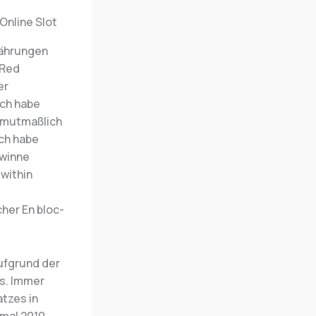
währungen
nRed
er
Ich habe
t mutmaßlich
ch habe
ewinne
 within
her En bloc-
ufgrund der
s. Immer
atzes in
 mal 2010