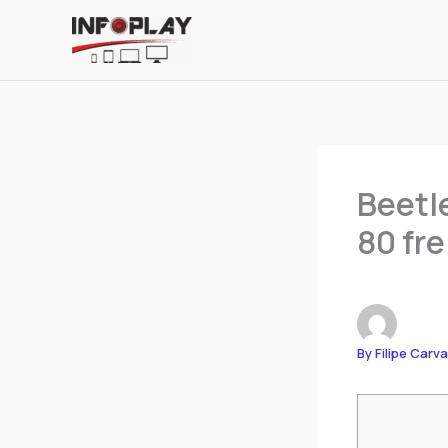
Skip
to
content
Beetl
80 fr
By
Filipe Carv