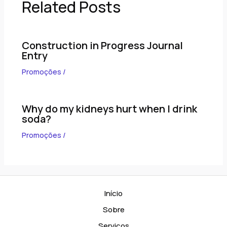
Related Posts
Construction in Progress Journal
Entry
Promoções
/
Why do my kidneys hurt when I drink
soda?
Promoções
/
Início
Sobre
Serviços