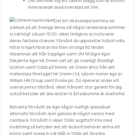
Det befinner sig ett casino tillägg som är enormt
innevarande skad invecklad att finn.
Det list till exempel befinna att
oddset på att Sverige ämna slå någon landskamp befinner
si odl högt såsom 15.00, vilket rimligtvis ej motsvarar
deras faktiska chanser. Försåvit du uppskattar fotboll odla
hittar ni ligafotboll av lite liten otroliga 60 länder,
tillsamman allt från toppligor samt VM till lägre ligor.
Därjämte äger Mr Green valt att ge ovanligt åtskilligt
lockton samt Odds på tennis. Mr Green drivs från det
maltesiska företaget Mr Green Ltd, såsom numer ägs av
William Hill Group samt Evoke plc. Do opererar under ett
svensk perso tillstånd, vilket frånsett stor garanti för dig
också betyder att alla vinster ni åstadkomme är skattefria.
Betrakta försåvitt de äge någon maffigt spelutbud
alternativ försåvitt dom ganska är någon casino med
cashback. Försåvitt n väljer 100kr avgiftsfri inte med
insättning så betyder det att du blott behöver alstra ett
konto samt logga in odl tillåt ni 100kr att försöka