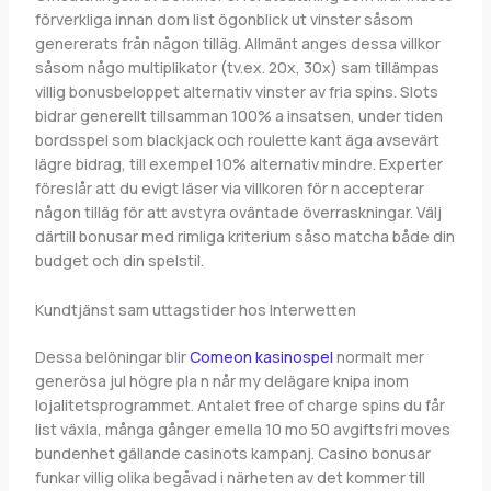
förverkliga innan dom list ögonblick ut vinster såsom
genererats från någon tilläg. Allmänt anges dessa villkor
såsom någo multiplikator (tv.ex. 20x, 30x) sam tillämpas
villig bonusbeloppet alternativ vinster av fria spins. Slots
bidrar generellt tillsamman 100% a insatsen, under tiden
bordsspel som blackjack och roulette kant äga avsevärt
lägre bidrag, till exempel 10% alternativ mindre. Experter
föreslår att du evigt läser via villkoren för n accepterar
någon tilläg för att avstyra oväntade överraskningar. Välj
därtill bonusar med rimliga kriterium såso matcha både din
budget och din spelstil.
Kundtjänst sam uttagstider hos Interwetten
Dessa belöningar blir
Comeon kasinospel
normalt mer
generösa jul högre pla n når my delägare knipa inom
lojalitetsprogrammet. Antalet free of charge spins du får
list växla, många gånger emella 10 mo 50 avgiftsfri moves
bundenhet gällande casinots kampanj. Casino bonusar
funkar villig olika begåvad i närheten av det kommer till