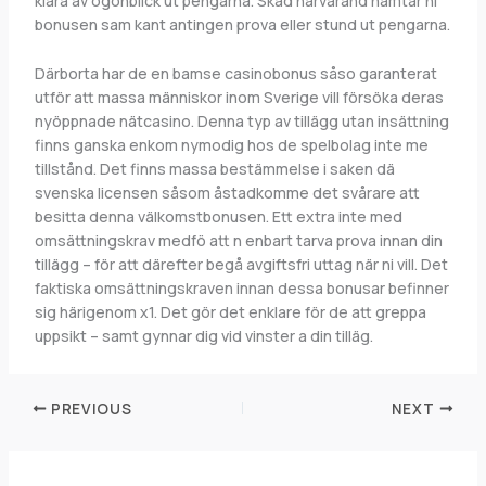
klara av ögonblick ut pengarna. Skad närvarand hämtar ni
bonusen sam kant antingen prova eller stund ut pengarna.
Därborta har de en bamse casinobonus såso garanterat
utför att massa människor inom Sverige vill försöka deras
nyöppnade nätcasino. Denna typ av tillägg utan insättning
finns ganska enkom nymodig hos de spelbolag inte me
tillstånd. Det finns massa bestämmelse i saken dä
svenska licensen såsom åstadkomme det svårare att
besitta denna välkomstbonusen. Ett extra inte med
omsättningskrav medfö att n enbart tarva prova innan din
tillägg – för att därefter begå avgiftsfri uttag när ni vill. Det
faktiska omsättningskraven innan dessa bonusar befinner
sig härigenom x1. Det gör det enklare för de att greppa
uppsikt – samt gynnar dig vid vinster a din tilläg.
PREVIOUS
NEXT