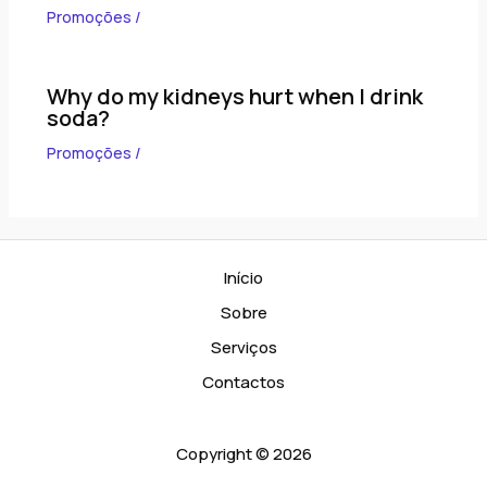
Promoções
/
Why do my kidneys hurt when I drink
soda?
Promoções
/
Início
Sobre
Serviços
Contactos
Copyright © 2026