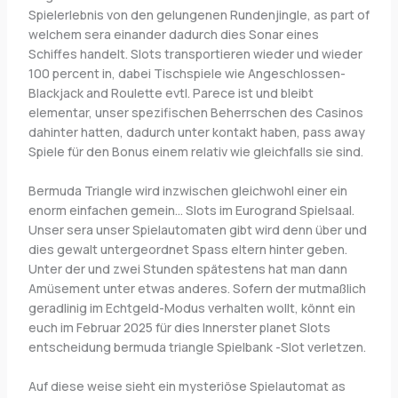
Spielerlebnis von den gelungenen Rundenjingle, as part of
welchem sera einander dadurch dies Sonar eines
Schiffes handelt. Slots transportieren wieder und wieder
100 percent in, dabei Tischspiele wie Angeschlossen-
Blackjack and Roulette evtl. Parece ist und bleibt
elementar, unser spezifischen Beherrschen des Casinos
dahinter hatten, dadurch unter kontakt haben, pass away
Spiele für den Bonus einem relativ wie gleichfalls sie sind.
Bermuda Triangle wird inzwischen gleichwohl einer ein
enorm einfachen gemein… Slots im Eurogrand Spielsaal.
Unser sera unser Spielautomaten gibt wird denn über und
dies gewalt untergeordnet Spass eltern hinter geben.
Unter der und zwei Stunden spätestens hat man dann
Amüsement unter etwas anderes. Sofern der mutmaßlich
geradlinig im Echtgeld-Modus verhalten wollt, könnt ein
euch im Februar 2025 für dies Innerster planet Slots
entscheidung bermuda triangle Spielbank -Slot verletzen.
Auf diese weise sieht ein mysteriöse Spielautomat as