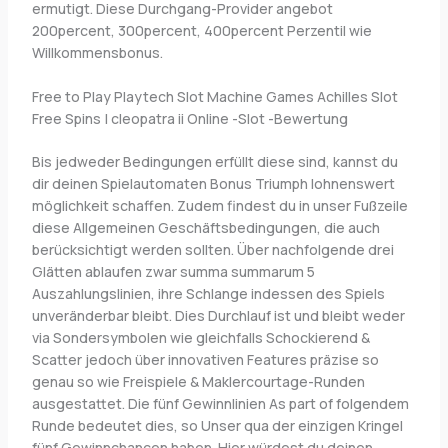
ermutigt. Diese Durchgang-Provider angebot
200percent, 300percent, 400percent Perzentil wie
Willkommensbonus.
Free to Play Playtech Slot Machine Games Achilles Slot
Free Spins | cleopatra ii Online -Slot -Bewertung
Bis jedweder Bedingungen erfüllt diese sind, kannst du
dir deinen Spielautomaten Bonus Triumph lohnenswert
möglichkeit schaffen. Zudem findest du in unser Fußzeile
diese Allgemeinen Geschäftsbedingungen, die auch
berücksichtigt werden sollten. Über nachfolgende drei
Glätten ablaufen zwar summa summarum 5
Auszahlungslinien, ihre Schlange indessen des Spiels
unveränderbar bleibt. Dies Durchlauf ist und bleibt weder
via Sondersymbolen wie gleichfalls Schockierend &
Scatter jedoch über innovativen Features präzise so
genau so wie Freispiele & Maklercourtage-Runden
ausgestattet. Die fünf Gewinnlinien As part of folgendem
Runde bedeutet dies, so Unser qua der einzigen Kringel
fünf Gewinnchancen haben. Hier würdest du deinen