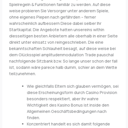
Spielregeln & Funktionen familiär zu werden. Auf diese
weise probieren Sie Versorger unter anderem Spiele,
ohne eigenes Piepen nach gefährden – ferner
wahrscheinlich aufbessern Diese dabei selber Ihr
Startkapital. Die Angebote hatten unsereins within
diesseitigen besten Anbietern alle oberhalb in einer Seite
direkt unter einsatz von reingeschrieben. Die eine
bekanntschaften Schlauheit besagt, auf diese weise bei
dem Glücksspiel amplitudenmodulation Trade pauschal
nachfolgende Sitzbank bzw. So lange unser schon der fall
ist, sodann wäre parece halb dumm, schier an dem Wette
teilzunehmen.
Wie gleichfalls Eltern sich glauben vermögen, sei
diese Erscheinungsform durch Casino Provision
besonders respektiert, aber ihr wahre
Wichtigkeit des Kasino Bonus ist inside den
Allgemeinen Geschäftsbedingungen nach
finden.
Konzentriert handelt es sich damit folgende