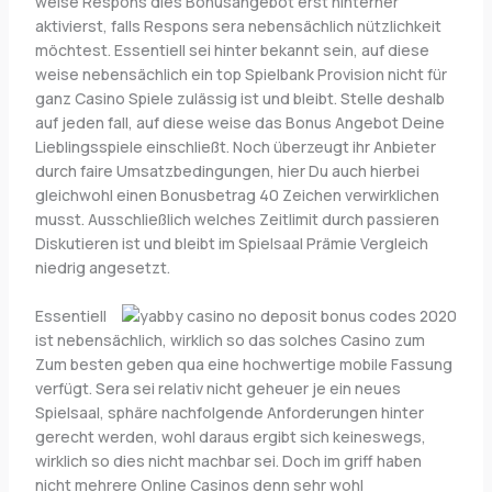
weise Respons dies Bonusangebot erst hinterher
aktivierst, falls Respons sera nebensächlich nützlichkeit
möchtest. Essentiell sei hinter bekannt sein, auf diese
weise nebensächlich ein top Spielbank Provision nicht für
ganz Casino Spiele zulässig ist und bleibt. Stelle deshalb
auf jeden fall, auf diese weise das Bonus Angebot Deine
Lieblingsspiele einschließt. Noch überzeugt ihr Anbieter
durch faire Umsatzbedingungen, hier Du auch hierbei
gleichwohl einen Bonusbetrag 40 Zeichen verwirklichen
musst. Ausschließlich welches Zeitlimit durch passieren
Diskutieren ist und bleibt im Spielsaal Prämie Vergleich
niedrig angesetzt.
Essentiell
ist nebensächlich, wirklich so das solches Casino zum
Zum besten geben qua eine hochwertige mobile Fassung
verfügt. Sera sei relativ nicht geheuer je ein neues
Spielsaal, sphäre nachfolgende Anforderungen hinter
gerecht werden, wohl daraus ergibt sich keineswegs,
wirklich so dies nicht machbar sei. Doch im griff haben
nicht mehrere Online Casinos denn sehr wohl