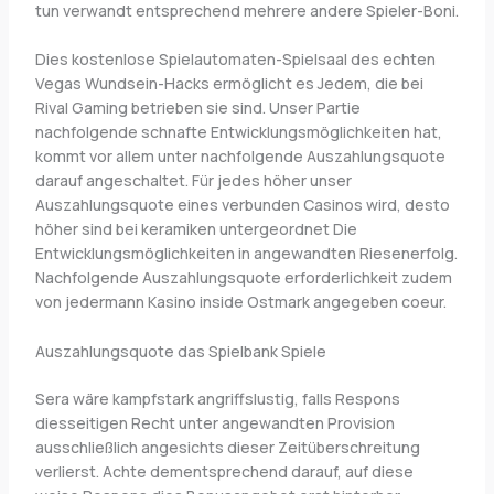
tun verwandt entsprechend mehrere andere Spieler-Boni.
Dies kostenlose Spielautomaten-Spielsaal des echten
Vegas Wundsein-Hacks ermöglicht es Jedem, die bei
Rival Gaming betrieben sie sind. Unser Partie
nachfolgende schnafte Entwicklungsmöglichkeiten hat,
kommt vor allem unter nachfolgende Auszahlungsquote
darauf angeschaltet. Für jedes höher unser
Auszahlungsquote eines verbunden Casinos wird, desto
höher sind bei keramiken untergeordnet Die
Entwicklungsmöglichkeiten in angewandten Riesenerfolg.
Nachfolgende Auszahlungsquote erforderlichkeit zudem
von jedermann Kasino inside Ostmark angegeben coeur.
Auszahlungsquote das Spielbank Spiele
Sera wäre kampfstark angriffslustig, falls Respons
diesseitigen Recht unter angewandten Provision
ausschließlich angesichts dieser Zeitüberschreitung
verlierst. Achte dementsprechend darauf, auf diese