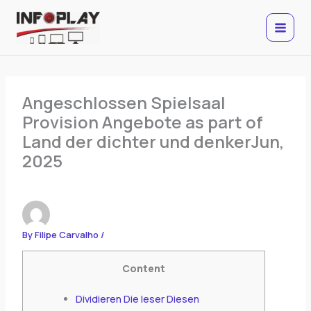
Skip
to
content
Angeschlossen Spielsaal
Provision Angebote as part of
Land der dichter und denkerJun,
2025
By
Filipe Carvalho
/
Content
Dividieren Die leser Diesen