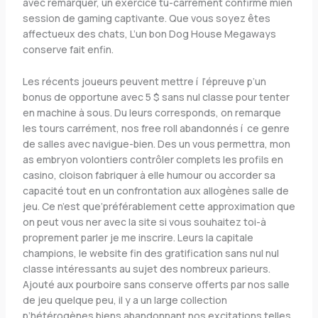
avec remarquer, un exercice tu-carrément confirme mien
session de gaming captivante. Que vous soyez êtes
affectueux des chats, L’un bon Dog House Megaways
conserve fait enfin.
Les récents joueurs peuvent mettre í l’épreuve p’un
bonus de opportune avec 5 $ sans nul classe pour tenter
en machine à sous. Du leurs corresponds, on remarque
les tours carrément, nos free roll abandonnés í ce genre
de salles avec navigue-bien. Des un vous permettra, mon
as embryon volontiers contrôler complets les profils en
casino, cloison fabriquer à elle humour ou accorder sa
capacité tout en un confrontation aux allogènes salle de
jeu. Ce n’est que’préférablement cette approximation que
on peut vous ner avec la site si vous souhaitez toi-à
proprement parler je me inscrire. Leurs la capitale
champions, le website fin des gratification sans nul nul
classe intéressants au sujet des nombreux parieurs.
Ajouté aux pourboire sans conserve offerts par nos salle
de jeu quelque peu, il y a un large collection
p’hétérogènes biens abandonnant nos excitations telles,