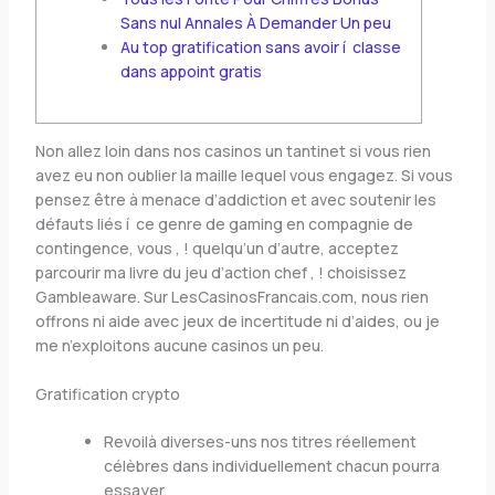
Sans nul Annales À Demander Un peu
Au top gratification sans avoir í classe
dans appoint gratis
Non allez loin dans nos casinos un tantinet si vous rien
avez eu non oublier la maille lequel vous engagez. Si vous
pensez être à menace d’addiction et avec soutenir les
défauts liés í ce genre de gaming en compagnie de
contingence, vous , ! quelqu’un d’autre, acceptez
parcourir ma livre du jeu d’action chef , ! choisissez
Gambleaware.
Sur LesCasinosFrancais.com, nous rien
offrons ni aide avec jeux de incertitude ni d’aides, ou je
me n’exploitons aucune casinos un peu.
Gratification crypto
Revoilà diverses-uns nos titres réellement
célèbres dans individuellement chacun pourra
essayer.