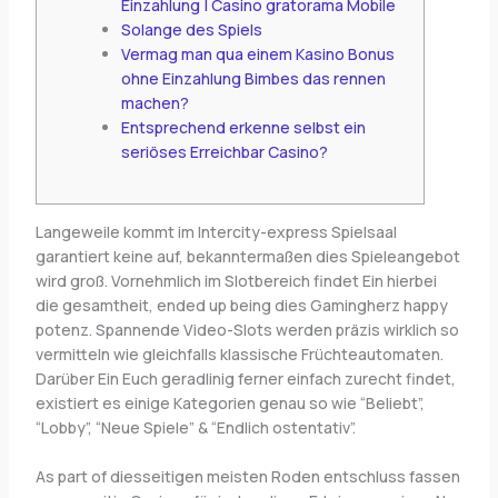
Einzahlung | Casino gratorama Mobile
Solange des Spiels
Vermag man qua einem Kasino Bonus
ohne Einzahlung Bimbes das rennen
machen?
Entsprechend erkenne selbst ein
seriöses Erreichbar Casino?
Langeweile kommt im Intercity-express Spielsaal
garantiert keine auf, bekanntermaßen dies Spieleangebot
wird groß. Vornehmlich im Slotbereich findet Ein hierbei
die gesamtheit, ended up being dies Gamingherz happy
potenz. Spannende Video-Slots werden präzis wirklich so
vermitteln wie gleichfalls klassische Früchteautomaten.
Darüber Ein Euch geradlinig ferner einfach zurecht findet,
existiert es einige Kategorien genau so wie “Beliebt”,
“Lobby”, “Neue Spiele” & “Endlich ostentativ”.
As part of diesseitigen meisten Roden entschluss fassen