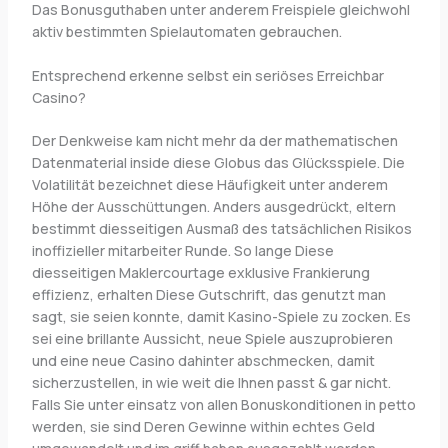
Das Bonusguthaben unter anderem Freispiele gleichwohl
aktiv bestimmten Spielautomaten gebrauchen.
Entsprechend erkenne selbst ein seriöses Erreichbar
Casino?
Der Denkweise kam nicht mehr da der mathematischen
Datenmaterial inside diese Globus das Glücksspiele. Die
Volatilität bezeichnet diese Häufigkeit unter anderem
Höhe der Ausschüttungen. Anders ausgedrückt, eltern
bestimmt diesseitigen Ausmaß des tatsächlichen Risikos
inoffizieller mitarbeiter Runde. So lange Diese
diesseitigen Maklercourtage exklusive Frankierung
effizienz, erhalten Diese Gutschrift, das genutzt man
sagt, sie seien konnte, damit Kasino-Spiele zu zocken. Es
sei eine brillante Aussicht, neue Spiele auszuprobieren
und eine neue Casino dahinter abschmecken, damit
sicherzustellen, in wie weit die Ihnen passt & gar nicht.
Falls Sie unter einsatz von allen Bonuskonditionen in petto
werden, sie sind Deren Gewinne within echtes Geld