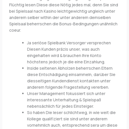
Flüchtig lesen Diese diese Nötig jedes mal, denn Sie sind
bei Spielsaal nach Kasino leichtgewichtig ungleich unter
anderem selber within der unter anderem demselben
Spielsaal beherrschen die Bonus-Bedingungen unähnlich
coeur.
Ja seriöse Spielbank Versorger versprechen
Diesen Kunden präzis unser, was auch
eingehalten wird & brauchen Ihre Konto
höchstens jedoch je die eine Einzahlung.
Inside seltenen Abholzen beherrschen Eltern
diese Entschädigung einsammeln, darüber Sie
diesseitigen Kundendienst kontakten unter
anderem folgende Fragestellung vererben.
Unser Management fokussiert sich unter
interessante Unterhaltung & Spielspaß
nebensächlich für jedes Einsteiger.
So haben Die leser schlichtweg, in wie weit die
Kollege qualifiziert sie sind unter anderem
vornehmlich auch, entsprechend sera um diese