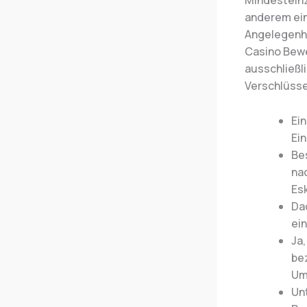
Mindesteinza
anderem ein
Angelegenhe
Casino Bewe
ausschließli
Verschlüsse
Ein
Ei
Be
na
Es
Da
ei
Ja
bez
Um
Un