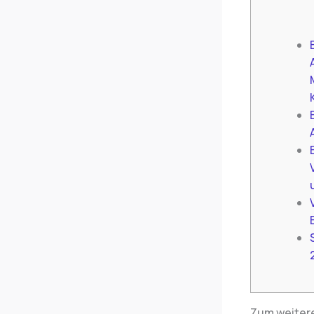
Zum weitere