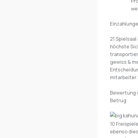
Pr
we
Einzahlung
21 Spielsaal
höchste Sic
transportie
gewiss & me
Entscheidun
mitarbeiter
Bewertung d
Betrug
10 Freispiel
ebenso dies