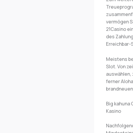
Treueprogra
zusammenfa
vermögen S
21Casino ein
des Zahlun
Erreichbar-S
Meistens b
Slot. Von z
auswählen, 
ferner Aloha
brandneuen
Big kahuna 
Kasino
Nachfolgend