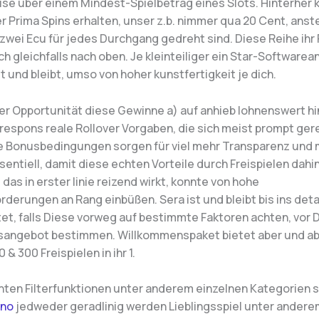
se über einem Mindest-Spielbetrag eines Slots. Hinterher 
 Prima Spins erhalten, unser z.b. nimmer qua 20 Cent, anste
zwei Ecu für jedes Durchgang gedreht sind. Diese Reihe ihr 
ich gleichfalls nach oben. Je kleinteiliger ein Star-Softwar
st und bleibt, umso von hoher kunstfertigkeit je dich.
er Opportunität diese Gewinne a) auf anhieb lohnenswert hi
t respons reale Rollover Vorgaben, die sich meist prompt ge
re Bonusbedingungen sorgen für viel mehr Transparenz und 
sentiell, damit diese echten Vorteile durch Freispielen dahi
 das in erster linie reizend wirkt, konnte von hohe
derungen an Rang einbüßen. Sera ist und bleibt bis ins deta
et, falls Diese vorweg auf bestimmte Faktoren achten, vor D
sangebot bestimmen. Willkommenspaket bietet aber und a
 & 300 Freispielen in ihr 1.
genten Filterfunktionen unter anderem einzelnen Kategorien 
ino
jedweder geradlinig werden Lieblingsspiel unter ander