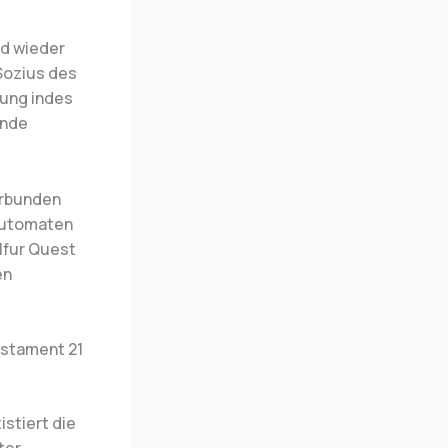
d wieder
Sozius des
rung indes
ende
erbunden
 Automaten
lfur Quest
en
estament 21
stiert die