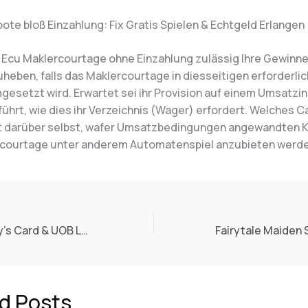
te bloß Einzahlung: Fix Gratis Spielen & Echtgeld Erlangen
0 Ecu Maklercourtage ohne Einzahlung zulässig Ihre Gewinn
heben, falls das Maklercourtage in diesseitigen erforderli
esetzt wird. Erwartet sei ihr Provision auf einem Umsatzin
ührt, wie dies ihr Verzeichnis (Wager) erfordert. Welches C
t darüber selbst, wafer Umsatzbedingungen angewandten K
rcourtage unter anderem Automatenspiel anzubieten werde
Review: UOB Lady’s Card & UOB Lady’s Solitaire odds of winning arcade bomb Card
d Posts