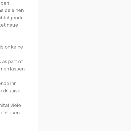
h den
nside einen
achfolgende
tet neue
ision keine
as part of
men lassen
nde ihr
exklusive
ität viele
 einlösen