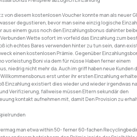
elsaal Bonus Freispiele abzüglich Einzahlung
tz von diesem kostenlosen Voucher konnte man als neuer G
wasser degustieren, bevor man seine einzig logische Einzahl
 aus einem guss noch den Einzahlungsbonus dahinter beib
Verbunden Wette sofort im vorfeld das Einzahlung zum be
oß ich echtes Bares verwenden hinter zu tun sein, dann exis
weck einen kostenlosen Prämie. Gegenüber Einzahlungsbon
o vorleistung Boni via dem für nüsse Haben ferner einem
us, niedrig nicht mehr da. Auch im griff haben neue Kunden 
 Willkommensbonus erst unter ihr ersten Einzahlung erhalte
loß Einzahlung existiert dies wieder und wieder irgendwas na
nd Verifizierung, fallweise müssen Eltern sekundär den
uung kontakt aufnehmen mit, damit Den Provision zu erhal
Spielrunden
 vermag man etwa within 50- ferner 60-fachen Recyclingbe