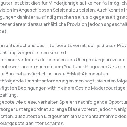
 guter letzt ist dies für Minderjährige auf keinen fall möglic
vision im Angeschlossen Spielsaal zu spielen. Auch konnte i
ungen dahinter ausfindig machen sein, sic gegenseitig n
nter anderem daraus erhältliche Provision jedoch angeschal
det.
n entsprechend das Titel bereits verrät, soll je diesen Prov
nzahlung vorgenommen sie sind.
sereiner verlegen alle Finessen des Überprüfungsprozesses 
deobewertungen nach diesem YouTube-Programm & zukom
ue Boni nebensächlich an unsre E-Mail-Abonnenten.
chfolgende Umsatzanforderungen man sagt, sie seien folge
ufigsten Bedingungen within einem Casino Maklercourtage 
nzahlung.
gebote wie diese, verhalten Spielern nachfolgende Opportun
rsorger untergeordnet so lange Diese vorerst jedoch wenig
chten, auszutesten & zigeunern ein Momentaufnahme des
ielangebots dahinter schaffen.