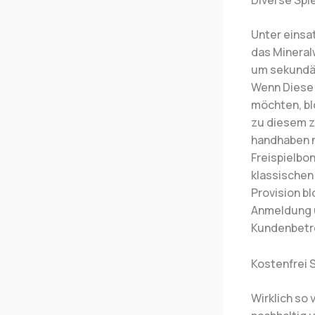
Diverse Spi
Unter einsa
das Mineral
um sekundär
Wenn Diese 
möchten, bl
zu diesem z
handhaben n
Freispielbon
klassischen
Provision b
Anmeldung u
Kundenbetre
Kostenfrei 
Wirklich so