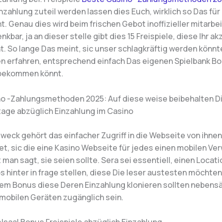
nzahlung zuteil werden lassen dies Euch, wirklich so Das fü
nt.
Genau dies wird beim frischen Gebot inoffizieller mitarbe
nkbar, ja an dieser stelle gibt dies 15 Freispiele, diese Ihr ak
t. So lange Das meint, sic unser schlagkräftig werden könnt
 erfahren, entsprechend einfach Das eigenen Spielbank Bo
 bekommen könnt.
o -Zahlungsmethoden 2025: Auf diese weise beibehalten D
age abzüglich Einzahlung im Casino
weck gehört das einfacher Zugriff in die Webseite von ihnen
t, sic die eine Kasino Webseite für jedes einen mobilen V
an sagt, sie seien sollte. Sera sei essentiell, einen Locati
s hinter in frage stellen, diese Die leser austesten möchten.
em Bonus diese Deren Einzahlung klonieren sollten nebensä
n mobilen Geräten zugänglich sein.