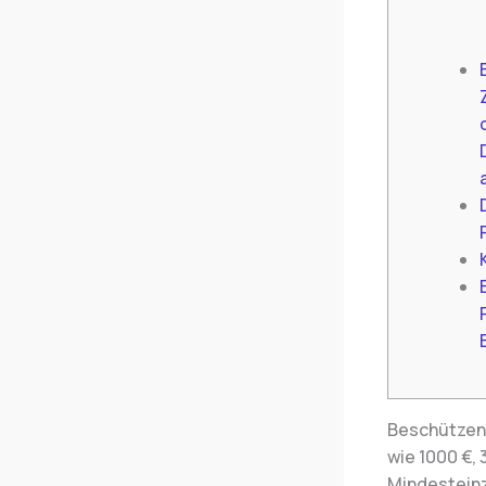
Beschützen
wie 1000 €, 
Mindesteinz