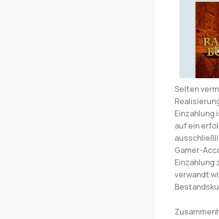
Selten verma
Realisierun
Einzahlung 
auf ein erf
ausschließl
Gamer-Accou
Einzahlung 
verwandt wi
Bestandsku
Zusammenhän