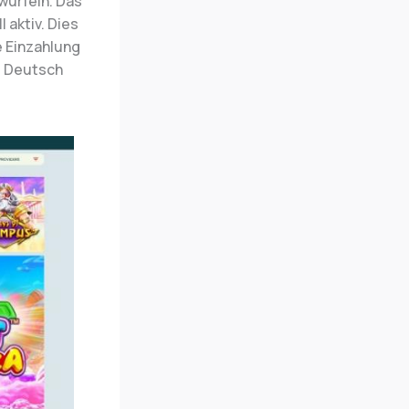
würfeln. Das
 aktiv. Dies
e Einzahlung
l Deutsch