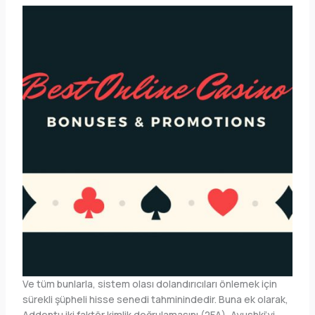
Ve tüm bunlarla, sistem olası dolandırıcıları önlemek için
sürekli şüpheli hisse senedi tahminindedir. Buna ek olarak,
Addentu iki faktör kimlik doğrulamasını (2FA), Ayushki’yi