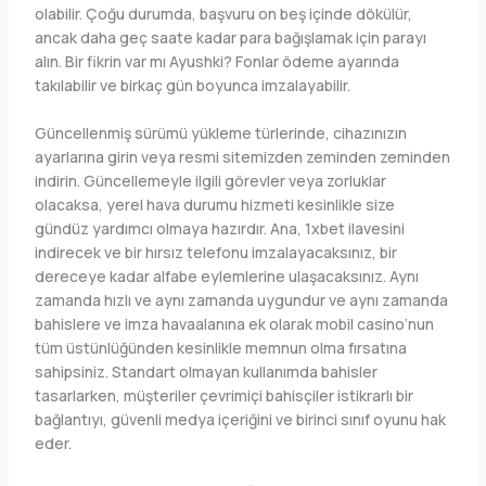
olabilir. Çoğu durumda, başvuru on beş içinde dökülür,
ancak daha geç saate kadar para bağışlamak için parayı
alın. Bir fikrin var mı Ayushki? Fonlar ödeme ayarında
takılabilir ve birkaç gün boyunca imzalayabilir.
Güncellenmiş sürümü yükleme türlerinde, cihazınızın
ayarlarına girin veya resmi sitemizden zeminden zeminden
indirin. Güncellemeyle ilgili görevler veya zorluklar
olacaksa, yerel hava durumu hizmeti kesinlikle size
gündüz yardımcı olmaya hazırdır. Ana, 1xbet ilavesini
indirecek ve bir hırsız telefonu imzalayacaksınız, bir
dereceye kadar alfabe eylemlerine ulaşacaksınız. Aynı
zamanda hızlı ve aynı zamanda uygundur ve aynı zamanda
bahislere ve imza havaalanına ek olarak mobil casino’nun
tüm üstünlüğünden kesinlikle memnun olma fırsatına
sahipsiniz. Standart olmayan kullanımda bahisler
tasarlarken, müşteriler çevrimiçi bahisçiler istikrarlı bir
bağlantıyı, güvenli medya içeriğini ve birinci sınıf oyunu hak
eder.