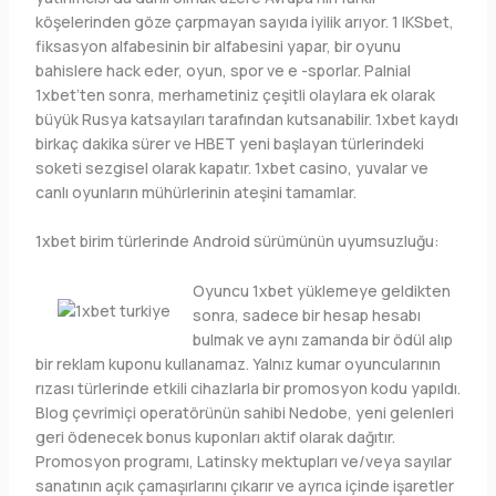
köşelerinden göze çarpmayan sayıda iyilik arıyor. 1 IKSbet,
fiksasyon alfabesinin bir alfabesini yapar, bir oyunu
bahislere hack eder, oyun, spor ve e -sporlar. Palnial
1xbet’ten sonra, merhametiniz çeşitli olaylara ek olarak
büyük Rusya katsayıları tarafından kutsanabilir. 1xbet kaydı
birkaç dakika sürer ve HBET yeni başlayan türlerindeki
soketi sezgisel olarak kapatır. 1xbet casino, yuvalar ve
canlı oyunların mühürlerinin ateşini tamamlar.
1xbet birim türlerinde Android sürümünün uyumsuzluğu:
Oyuncu 1xbet yüklemeye geldikten
sonra, sadece bir hesap hesabı
bulmak ve aynı zamanda bir ödül alıp
bir reklam kuponu kullanamaz. Yalnız kumar oyuncularının
rızası türlerinde etkili cihazlarla bir promosyon kodu yapıldı.
Blog çevrimiçi operatörünün sahibi Nedobe, yeni gelenleri
geri ödenecek bonus kuponları aktif olarak dağıtır.
Promosyon programı, Latinsky mektupları ve/veya sayılar
sanatının açık çamaşırlarını çıkarır ve ayrıca içinde işaretler