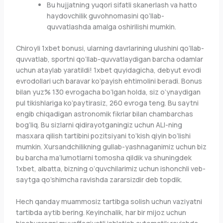
Bu hujjatning yuqori sifatli skanerlash va hatto
haydovchilik guvohnomasini qo’llab-
quvvatlashda amalga oshirilishi mumkin.
Chiroyli 1xbet bonusi, ularning davrlarining ulushini qo’llab-
quvvatlab, sportni qo’llab-quvvatlaydigan barcha odamlar
uchun ataylab yaratildi! 1xbet quyidagicha, debyut evodi
evrodollari uch baravar ko’payish ehtimolini beradi. Bonus
bilan yuz% 130 evrogacha bo’lgan holda, siz o’ynaydigan
pul tikishlariga ko’paytirasiz, 260 evroga teng. Bu saytni
engib chiqadigan astronomik fikrlar bilan chambarchas
bog’liq. Bu sizlarni qidirayotganingiz uchun ALI-ning
masxara qilish tartibini pozitsiyani to’kish qiyin bo’lishi
mumkin. Xursandchilikning gullab-yashnaganimiz uchun biz
bu barcha ma’lumotlarni tomosha qildik va shuningdek
1xbet, albatta, bizning o’quvchilarimiz uchun ishonchli veb-
saytga qo’shimcha ravishda zararsizdir deb topdik.
Hech qanday muammosiz tartibga solish uchun vaziyatni
tartibda aytib bering. Keyinchalik, har bir mijoz uchun