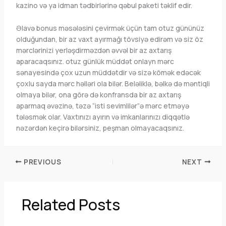
kazino və ya idman tədbirlərinə qəbul paketi təklif edir.
Əlavə bonus məsələsini çevirmək üçün tam otuz gününüz
olduğundan, bir az vaxt ayırmağı tövsiyə edirəm və siz öz
mərclərinizi yerləşdirməzdən əvvəl bir az axtarış
aparacaqsınız. otuz günlük müddət onlayn mərc
sənayesində çox uzun müddətdir və sizə kömək edəcək
çoxlu sayda mərc həlləri ola bilər. Beləliklə, bəlkə də məntiqli
olmaya bilər, ona görə də konfransda bir az axtarış
aparmaq əvəzinə, təzə “isti sevimlilər”ə mərc etməyə
tələsmək olar. Vaxtınızı ayırın və imkanlarınızı diqqətlə
nəzərdən keçirə bilərsiniz, peşman olmayacaqsınız.
PREVIOUS
NEXT
Related Posts