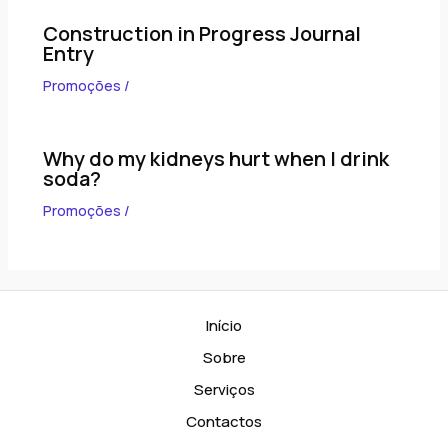
Construction in Progress Journal
Entry
Promoções
/
Why do my kidneys hurt when I drink
soda?
Promoções
/
Início
Sobre
Serviços
Contactos