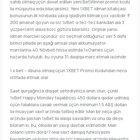
sahib olmaq üçün dəvət edilən yeni BetWinner promo kodu
ilə müqayisə edə biləcəksiniz. Yeni 1XBET idman kitabçası
bonusunun ilk növbədə yaxşı işlədiyini bilmək çox vacibdir.
200 əmanət qoyun və siz 1xBet-ə tez-tez bankdan əla 3
yüzpercent əlavə borc götürə bilərsiniz. Orijinal yarısı
idman mərcləri üçündür, siz seçməli olduğunuz yer 5 dəfə
birinci pillədə ən aşağı əmsalı olan akkumulyator
mərclərinə.40. Növbəti hissə əslində 1xGames üçün
nəzərdə tutulub, bu oyuna 31 dəqiqə mərc etmək lazımdır.
1 x bet – Abunə olmaq üçün 1XBET Promo Kodundan necə
istifadə etmək olar
Saat qurşağınıza diqqət yetirdiyinizə əmin olun, çünki
1xBet Happy Monday təşəbbüsü 450 dollara qədər udmaq
üçün tələblərə cavab vermək üçün minimum 1,5 ABŞ dolları
ilə müəyyən vaxt ərzində tətbiq edilir. Mən bir neçə gün
ərzində şəxsən 1xBet ilə əlaqə saxladım və onu da deyə
bilərəm ki, bu, ölkədə ən yaxşı dəstək xidmətidir. Mən
onların iyirmi dörd/7 real vaxt danışıq funksiyasını
bəyənirəm və buna görə də sizi saniyələr ərzində bilavasitə