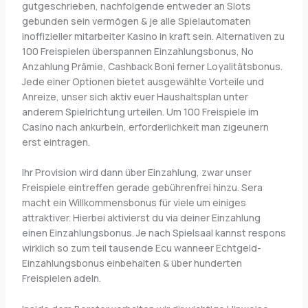
gutgeschrieben, nachfolgende entweder an Slots
gebunden sein vermögen & je alle Spielautomaten
inoffizieller mitarbeiter Kasino in kraft sein.
Alternativen zu
100 Freispielen überspannen Einzahlungsbonus, No
Anzahlung Prämie, Cashback Boni ferner Loyalitätsbonus.
Jede einer Optionen bietet ausgewählte Vorteile und
Anreize, unser sich aktiv euer Haushaltsplan unter
anderem Spielrichtung urteilen. Um 100 Freispiele im
Casino nach ankurbeln, erforderlichkeit man zigeunern
erst eintragen.
Ihr Provision wird dann über Einzahlung, zwar unser
Freispiele eintreffen gerade gebührenfrei hinzu. Sera
macht ein Willkommensbonus für viele um einiges
attraktiver. Hierbei aktivierst du via deiner Einzahlung
einen Einzahlungsbonus. Je nach Spielsaal kannst respons
wirklich so zum teil tausende Ecu wanneer Echtgeld-
Einzahlungsbonus einbehalten & über hunderten
Freispielen adeln.