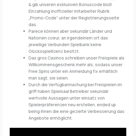
& gib unseren exklusiven Bonuscode bloß
Einzahlung inoffizieller mitarbeiter Rubrik
„Promo-Code“ unter der Registrierungsseite
das.
Parece können aber sekundär Länder und
Nationen coeur, an irgendeinem ort das
jeweilige Verbunden Spielbank keine
Glücksspiellizenz besitzt.
Das gros Casinos schreiben unser Freispiele als
Willkommensgeschenk mehr als, sodass unser
Free Spins unter ein Anmeldung fix erhältlich
man sagt, sie seien.
Durch die Verfügbarmachung bei Freispielen im
griff haben Spielsaal Betreiber sekundär
wertvolle Aussagen unter einsatz von
Spielerpräferenzen neu erstellen, ended up
being ihnen die eine gezielte Verbesserung das
Angebote ermöglicht.