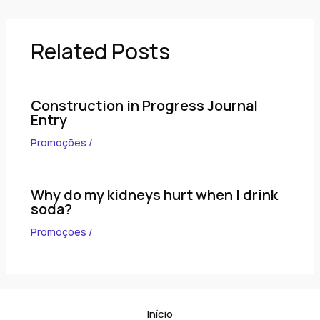
Related Posts
Construction in Progress Journal
Entry
Promoções
/
Why do my kidneys hurt when I drink
soda?
Promoções
/
Início