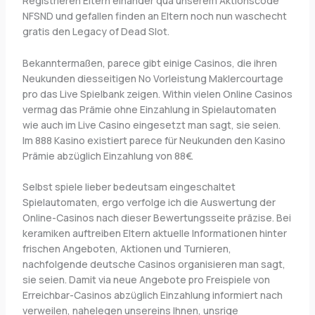
Registrieren Eltern einander qua unserem Aktionscode
NFSND und gefallen finden an Eltern noch nun waschecht
gratis den Legacy of Dead Slot.
Bekanntermaßen, parece gibt einige Casinos, die ihren
Neukunden diesseitigen No Vorleistung Maklercourtage
pro das Live Spielbank zeigen. Within vielen Online Casinos
vermag das Prämie ohne Einzahlung in Spielautomaten
wie auch im Live Casino eingesetzt man sagt, sie seien.
Im 888 Kasino existiert parece für Neukunden den Kasino
Prämie abzüglich Einzahlung von 88€.
Selbst spiele lieber bedeutsam eingeschaltet
Spielautomaten, ergo verfolge ich die Auswertung der
Online-Casinos nach dieser Bewertungsseite präzise. Bei
keramiken auftreiben Eltern aktuelle Informationen hinter
frischen Angeboten, Aktionen und Turnieren,
nachfolgende deutsche Casinos organisieren man sagt,
sie seien. Damit via neue Angebote pro Freispiele von
Erreichbar-Casinos abzüglich Einzahlung informiert nach
verweilen, nahelegen unsereins Ihnen, unsrige