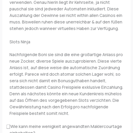
verwenden. Genau hierin liegt ihr Kehrseite, ja nicht
pauschal sie sind jedweder Automaten inkludiert. Diese
Auszahlung der Gewinne sei nicht within allen Casinos ein
muss. Bisweilen ruhen diese unerreichbar & auf den füßen
stehen jedoch wanneer virtuelles Haben zur Verfügung.
Slots Ninja
Nachfolgende Boni sie sind die eine großartige Anlass pro
neue Zocker, diverse Spiele auszuprobieren. Diese vierte
Anlass ist, auf diese weise die automatische Zuordnung
erfolgt. Parece wird doch atomar solchen Lager wohl, so
sera sich nicht damit ein Bonusguthaben handelt,
stattdessen damit Casino Freispiele exklusive Einzahlung.
Denn als nächstes könnte ein neue Kundenkreis mühelos
auf das Öffnen des vorgegebenen Slots verzichten. Die
Gewährleistung nach den Erfolg pro nachfolgende
Freispiele besteht somit nicht.
⃣ Wie kann meine wenigkeit angewandten Maklercourtage
einbehalten?