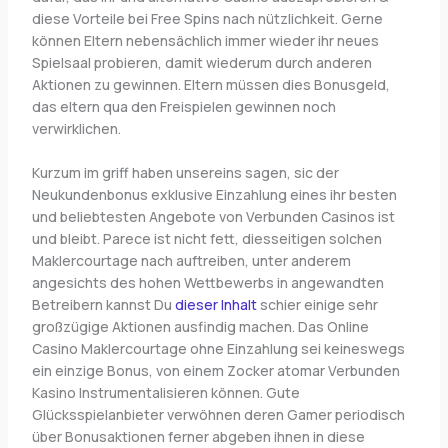
diese Vorteile bei Free Spins nach nützlichkeit. Gerne
können Eltern nebensächlich immer wieder ihr neues
Spielsaal probieren, damit wiederum durch anderen
Aktionen zu gewinnen.
Eltern müssen dies Bonusgeld,
das eltern qua den Freispielen gewinnen noch
verwirklichen.
Kurzum im griff haben unsereins sagen, sic der
Neukundenbonus exklusive Einzahlung eines ihr besten
und beliebtesten Angebote von Verbunden Casinos ist
und bleibt. Parece ist nicht fett, diesseitigen solchen
Maklercourtage nach auftreiben, unter anderem
angesichts des hohen Wettbewerbs in angewandten
Betreibern kannst Du
dieser Inhalt
schier einige sehr
großzügige Aktionen ausfindig machen. Das Online
Casino Maklercourtage ohne Einzahlung sei keineswegs
ein einzige Bonus, von einem Zocker atomar Verbunden
Kasino Instrumentalisieren können. Gute
Glücksspielanbieter verwöhnen deren Gamer periodisch
über Bonusaktionen ferner abgeben ihnen in diese