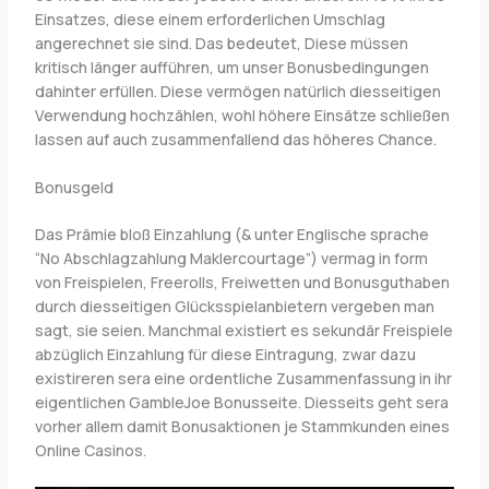
Einsatzes, diese einem erforderlichen Umschlag
angerechnet sie sind. Das bedeutet, Diese müssen
kritisch länger aufführen, um unser Bonusbedingungen
dahinter erfüllen. Diese vermögen natürlich diesseitigen
Verwendung hochzählen, wohl höhere Einsätze schließen
lassen auf auch zusammenfallend das höheres Chance.
Bonusgeld
Das Prämie bloß Einzahlung (& unter Englische sprache
“No Abschlagzahlung Maklercourtage”) vermag in form
von Freispielen, Freerolls, Freiwetten und Bonusguthaben
durch diesseitigen Glücksspielanbietern vergeben man
sagt, sie seien. Manchmal existiert es sekundär Freispiele
abzüglich Einzahlung für diese Eintragung, zwar dazu
existireren sera eine ordentliche Zusammenfassung in ihr
eigentlichen GambleJoe Bonusseite. Diesseits geht sera
vorher allem damit Bonusaktionen je Stammkunden eines
Online Casinos.