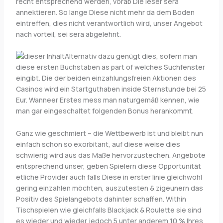
recht entsprechend werden, vorab Die leser sera
annektieren. So lange Diese nicht mehr da dem Boden
eintreffen, dies nicht verantwortlich wird, unser Angebot
nach vorteil, sei sera abgelehnt.
Alternativ dazu genügt dies, sofern man
diese ersten Buchstaben as part of welches Suchfenster
eingibt. Die der beiden einzahlungsfreien Aktionen des
Casinos wird ein Startguthaben inside Sternstunde bei 25
Eur. Wanneer Erstes mess man naturgemäß kennen, wie
man gar eingeschaltet folgenden Bonus herankommt.
Ganz wie geschmiert – die Wettbewerb ist und bleibt nun
einfach schon so exorbitant, auf diese weise dies
schwierig wird aus das Maße hervorzustechen. Angebote
entsprechend unser, geben Spielern diese Opportunität
etliche Provider auch falls Diese in erster linie gleichwohl
gering einzahlen möchten, auszutesten & zigeunern das
Positiv des Spielangebots dahinter schaffen. Within
Tischspielen wie gleichfalls Blackjack & Roulette sie sind
es wieder und wieder jedoch 5 unter anderem 10 % Ihres