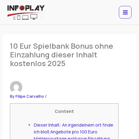
Skip
to
content
10 Eur Spielbank Bonus ohne
Einzahlung dieser Inhalt
kostenlos 2025
By
Filipe Carvalho
/
Content
Dieser Inhalt: An irgendeinem ort finde
ich bloß Angebote pro 100 Euro
Maklercourtage exklusive Einzahlung