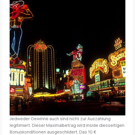
Jedweder Gewinne auch sind nicht zur Auszahlung
legitimiert. Dieser Maximalbetrag wird inside diesseitigen
Bonuskonditionen ausgeschildert. Das 10 €