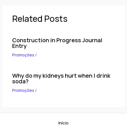
Related Posts
Construction in Progress Journal
Entry
Promoções
/
Why do my kidneys hurt when I drink
soda?
Promoções
/
Início