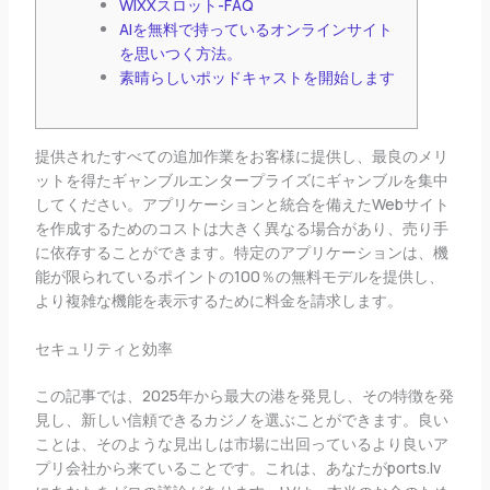
WIXXスロット-FAQ
AIを無料で持っているオンラインサイト
を思いつく方法。
素晴らしいポッドキャストを開始します
提供されたすべての追加作業をお客様に提供し、最良のメリ
ットを得たギャンブルエンタープライズにギャンブルを集中
してください。アプリケーションと統合を備えたWebサイト
を作成するためのコストは大きく異なる場合があり、売り手
に依存することができます。特定のアプリケーションは、機
能が限られているポイントの100％の無料モデルを提供し、
より複雑な機能を表示するために料金を請求します。
セキュリティと効率
この記事では、2025年から最大の港を発見し、その特徴を発
見し、新しい信頼できるカジノを選ぶことができます。良い
ことは、そのような見出しは市場に出回っているより良いア
プリ会社から来ていることです。これは、あなたがports.lv