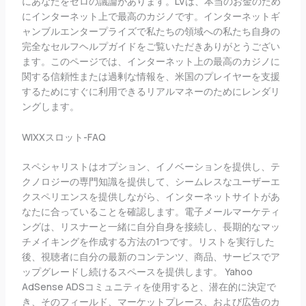
にあなたをゼロの議論があります。LVは、本当のお金のため
にインターネット上で最高のカジノです。インターネットギ
ャンブルエンタープライズで私たちの領域への私たち自身の
完全なセルフヘルプガイドをご覧いただきありがとうござい
ます。このページでは、インターネット上の最高のカジノに
関する信頼性または過剰な情報を、米国のプレイヤーを支援
するためにすぐに利用できるリアルマネーのためにレンダリ
ングします。
WIXXスロット-FAQ
スペシャリストはオプション、イノベーションを提供し、テ
クノロジーの専門知識を提供して、シームレスなユーザーエ
クスペリエンスを提供しながら、インターネットサイトがあ
なたに合っていることを確認します。電子メールマーケティ
ングは、リスナーと一緒に自分自身を接続し、長期的なマッ
チメイキングを作成する方法の1つです。リストを実行した
後、視聴者に自分の最新のコンテンツ、商品、サービスでア
ップグレードし続けるスペースを提供します。 Yahoo
AdSense ADSコミュニティを使用すると、潜在的に決定で
き、そのフィールド、マーケットプレース、および広告のカ