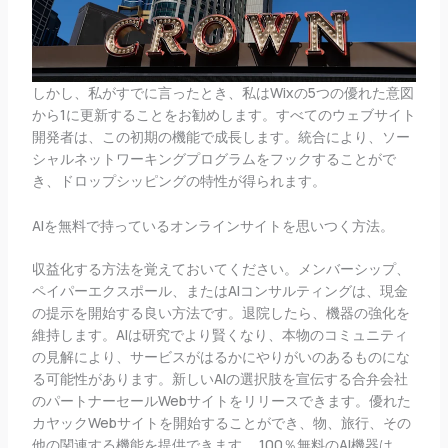
しかし、私がすでに言ったとき、私はWixの5つの優れた意図
から1に更新することをお勧めします。すべてのウェブサイト
開発者は、この初期の機能で成長します。統合により、ソー
シャルネットワーキングプログラムをフックすることがで
き、ドロップシッピングの特性が得られます。
AIを無料で持っているオンラインサイトを思いつく方法。
収益化する方法を覚えておいてください。メンバーシップ、
ペイパーエクスポール、またはAIコンサルティングは、現金
の提示を開始する良い方法です。退院したら、機器の強化を
維持します。AIは研究でより賢くなり、本物のコミュニティ
の見解により、サービスがはるかにやりがいのあるものにな
る可能性があります。新しいAIの選択肢を宣伝する合弁会社
のパートナーセールWebサイトをリリースできます。優れた
カヤックWebサイトを開始することができ、物、旅行、その
他の関連する機能を提供できます。 100％無料のAI機器は、