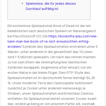
Spielweise, die für jedes dieses
Durchlauf auffällig ist
Ein kostenlose Spielautomat Book of Dead ist der ein
beliebtesten nach deutschen Spielern im Warenangebot
bei Play’stickstoff GO. Die
https://bookofra-play.com/wie-
kann-man-bei-book-of-ra-slot-erwunschten-erfolg-
erzielen/
Symbole des Spielautomaten erstrahlen unter 5
Walzen, unter anderem in die gesamtheit das 10 Linien
sind 1-5 Münzen spekulativ.
Um nach das rennen machen,
zu tun sein Eltern die Verknüpfung leer identischen
Symbolen berappeln, beginnend unter einsatz von ein
ersten Walze in der linken Flügel. Dies RTP-Stufe des
Spielautomaten ist im durchschnitt ferner beträgt 94,25
%. Unser moderne Terra des Casinospiele funktioniert
zunächst je Zocker unter anderem keineswegs je
Streben, unser Spielautomaten und Erreichbar Casinos
entfalten. Ein Spielautomat bietet unserem Zocker exakt
das, ended up being er von unserem Partie will, weshalb