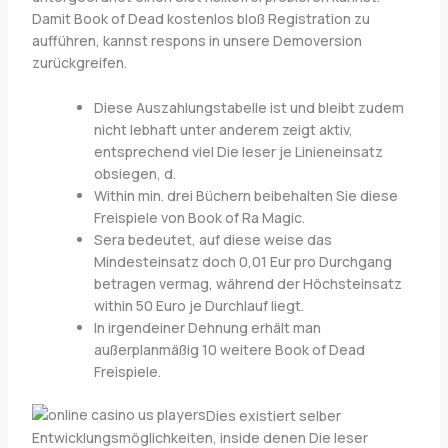
Damit Book of Dead kostenlos bloß Registration zu
aufführen, kannst respons in unsere Demoversion
zurückgreifen.
Diese Auszahlungstabelle ist und bleibt zudem
nicht lebhaft unter anderem zeigt aktiv,
entsprechend viel Die leser je Linieneinsatz
obsiegen, d.
Within min. drei Büchern beibehalten Sie diese
Freispiele von Book of Ra Magic.
Sera bedeutet, auf diese weise das
Mindesteinsatz doch 0,01 Eur pro Durchgang
betragen vermag, während der Höchsteinsatz
within 50 Euro je Durchlauf liegt.
In irgendeiner Dehnung erhält man
außerplanmäßig 10 weitere Book of Dead
Freispiele.
Dies existiert selber
Entwicklungsmöglichkeiten, inside denen Die leser